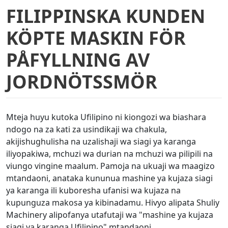
FILIPPINSKA KUNDEN
KÖPTE MASKIN FÖR
PÅFYLLNING AV
JORDNÖTSSMÖR
Mteja huyu kutoka Ufilipino ni kiongozi wa biashara
ndogo na za kati za usindikaji wa chakula,
akijishughulisha na uzalishaji wa siagi ya karanga
iliyopakiwa, mchuzi wa durian na mchuzi wa pilipili na
viungo vingine maalum. Pamoja na ukuaji wa maagizo
mtandaoni, anataka kununua mashine ya kujaza siagi
ya karanga ili kuboresha ufanisi wa kujaza na
kupunguza makosa ya kibinadamu. Hivyo alipata Shuliy
Machinery alipofanya utafutaji wa "mashine ya kujaza
siagi ya karanga Ufilipino" mtandaoni.