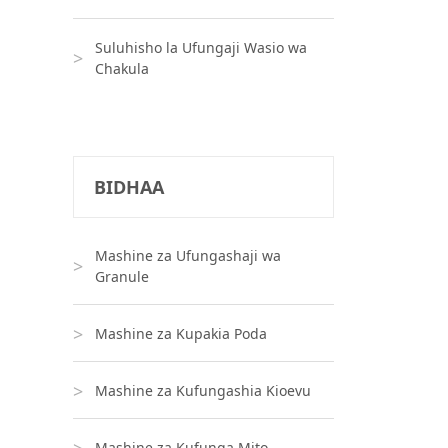
Suluhisho la Ufungaji Wasio wa
Chakula
BIDHAA
Mashine za Ufungashaji wa
Granule
Mashine za Kupakia Poda
Mashine za Kufungashia Kioevu
Mashine za Kufunga Mito