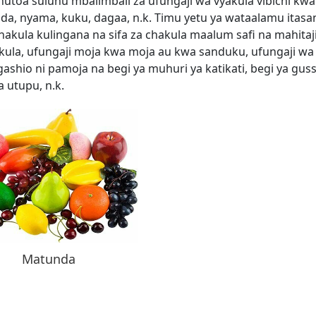
oa suluhu mbalimbali za ufungaji wa vyakula vibichi kwa
a, nyama, kuku, dagaa, n.k. Timu yetu ya wataalamu itasa
hakula kulingana na sifa za chakula maalum safi na mahitaj
akula, ufungaji moja kwa moja au kwa sanduku, ufungaji wa
gashio ni pamoja na begi ya muhuri ya katikati, begi ya guss
 utupu, n.k.
Matunda