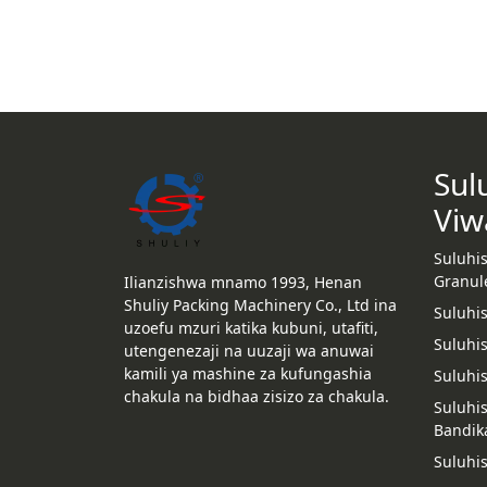
Sul
Viw
Suluhi
Granul
Ilianzishwa mnamo 1993, Henan
Shuliy Packing Machinery Co., Ltd ina
Suluhi
uzoefu mzuri katika kubuni, utafiti,
Suluhis
utengenezaji na uuzaji wa anuwai
kamili ya mashine za kufungashia
Suluhi
chakula na bidhaa zisizo za chakula.
Suluhis
Bandik
Suluhis