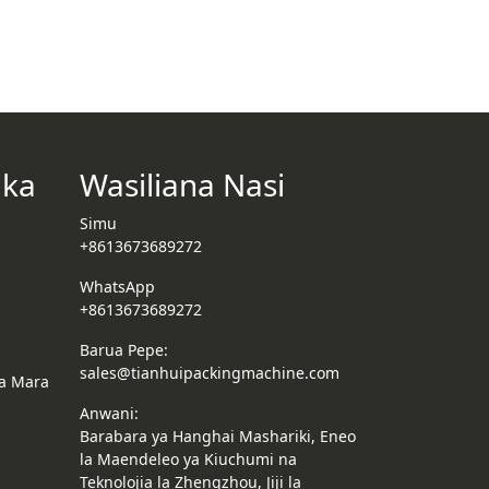
aka
Wasiliana Nasi
Simu
+8613673689272
WhatsApp
+8613673689272
Barua Pepe:
sales@tianhuipackingmachine.com
a Mara
Anwani:
Barabara ya Hanghai Mashariki, Eneo
la Maendeleo ya Kiuchumi na
Teknolojia la Zhengzhou, Jiji la