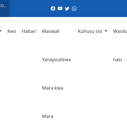
O.,
Kesi
Habari
Maswali
Kuhusu sisi
Wasili
Yanayoulizwa
nasi
Mara kwa
Mara