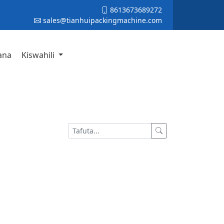
8613673689272
sales@tianhuipackingmachine.com
ana
Kiswahili