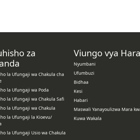
uhisho za
Viungo vya Har
anda
Nyumbani
Ufumbuzi
sho la Ufungaji wa Chakula cha
e
Bidhaa
sho la Ufungaji wa Poda
Kesi
ho la Ufungaji wa Chakula Safi
Habari
sho la Ufungaji wa Chakula
Maswali Yanayoulizwa Mara kw
ho la Ufungaji la Kioevu/
Kuwa Wakala
a
ho la Ufungaji Usio wa Chakula