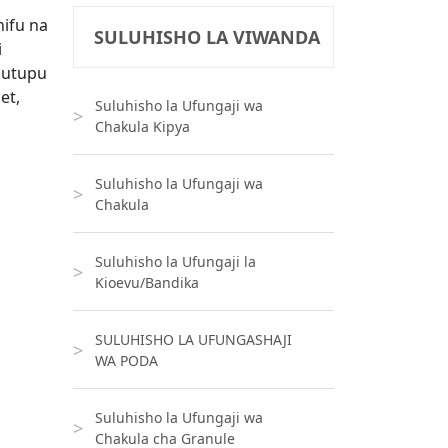
nifu na
SULUHISHO LA VIWANDA
i
 utupu
et,
Suluhisho la Ufungaji wa
Chakula Kipya
Suluhisho la Ufungaji wa
Chakula
Suluhisho la Ufungaji la
Kioevu/Bandika
SULUHISHO LA UFUNGASHAJI
WA PODA
Suluhisho la Ufungaji wa
Chakula cha Granule