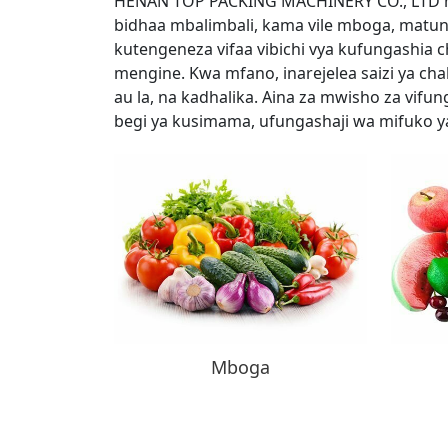
HENAN TOP PACKING MACHINERY CO., LTD hut
bidhaa mbalimbali, kama vile mboga, matund
kutengeneza vifaa vibichi vya kufungashia c
mengine. Kwa mfano, inarejelea saizi ya ch
au la, na kadhalika. Aina za mwisho za vifun
begi ya kusimama, ufungashaji wa mifuko ya
Mboga