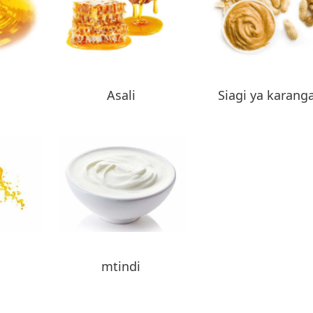
Asali
Siagi ya karang
mtindi