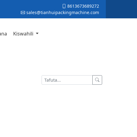
8613673689272
sales@tianhuipackingmachine.com
ana
Kiswahili