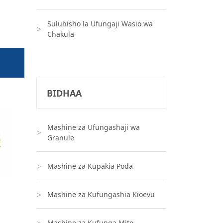
Suluhisho la Ufungaji Wasio wa
Chakula
BIDHAA
Mashine za Ufungashaji wa
Granule
Mashine za Kupakia Poda
Mashine za Kufungashia Kioevu
Mashine za Kufunga Mito