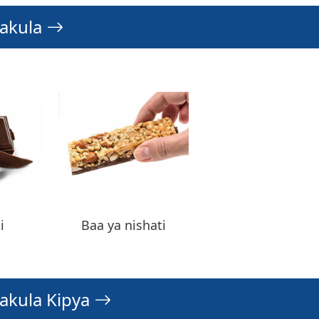
hakula
i
Baa ya nishati
hakula Kipya