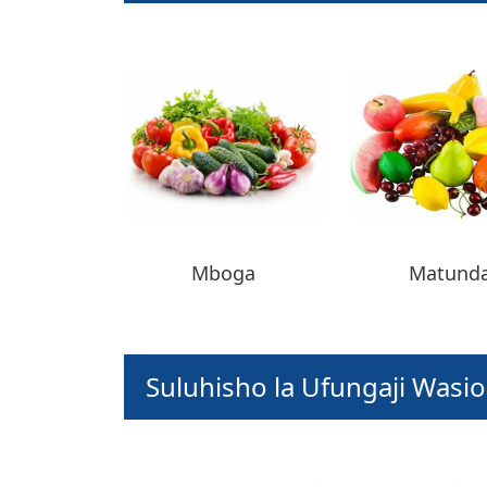
Mboga
Matund
Suluhisho la Ufungaji Wasi