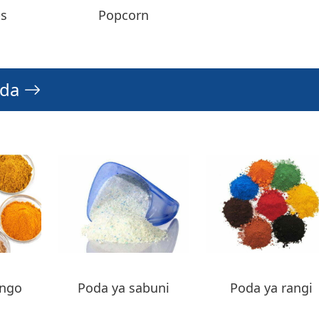
ps
Popcorn
oda
ungo
Poda ya sabuni
Poda ya rangi