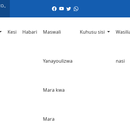
O.,
Kesi
Habari
Maswali
Kuhusu sisi
Wasili
Yanayoulizwa
nasi
Mara kwa
Mara