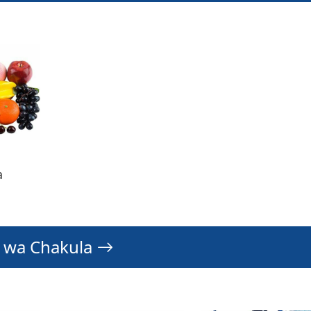
a
o wa Chakula