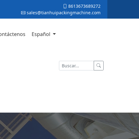
8613673689272
sales@tianhuipackingmachine.com
ontáctenos
Español