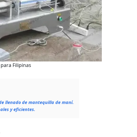
para Filipinas
 de llenado de mantequilla de maní.
les y eficientes.
e