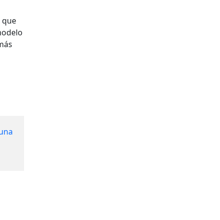
o que
modelo
 más
 una