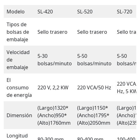
Modelo
SL-420
SL-520
SL-720
Tipos de
bolsas de
Sello trasero
Sello trasero
Sello tras
embalaje
Velocidad
5-30
5-50
5-50
de
bolsas/minuto
bolsas/minuto
bolsas/m
embalaje
El
220 VCA/
consumo
220 V, 2,2 KW
220 VCA/50 Hz
Hz, 5 KW
de energía
(Largo)1320*
(Largo)1150*
(Largo)1
Dimensión
(Ancho)950*
(Ancho)1795*
(Ancho)1
(Alto)1760mm
(Alto)2050mm
(Alto)23
Longitud
80-300 mm
80-400 mm
100-400