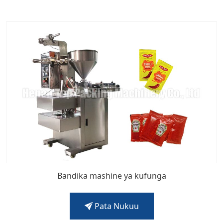
Bandika mashine ya kufunga
Pata Nukuu