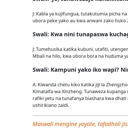
J: Kabla ya kujifungua, tutakutumia picha n
ubora peke yako au kwa anwani zako huko
Swali: Kwa nini tunapaswa kuch
J: Tumehusika katika kubuni, utafiti, uteng
Mbali na hilo, kwa ubora bora na huduma ya 
Swali: Kampuni yako iko wapi? 
A: Kiwanda chetu kiko katika jiji la Zhengz
Kimataifa wa Xinzheng. Tunaweza kupanga
rafiki yetu na tunafanya biashara kwa dhat
ushirikiano zaidi.
Maswali mengine yoyote, tafadhali ji