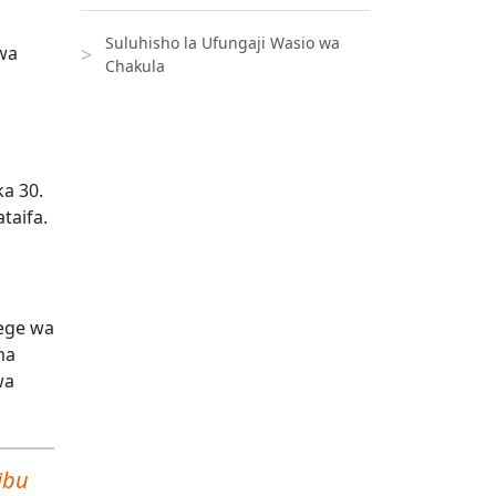
Suluhisho la Ufungaji Wasio wa
 wa
Chakula
ka 30.
taifa.
dege wa
ma
wa
ibu