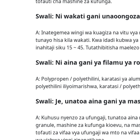
tofauti cha mashine za kufunga.
Swali: Ni wakati gani unaoongoza 
A: Inategemea wingi wa kuagiza na vitu vya
tunayo hisa kila wakati. Kwa idadi kubwa ya
inahitaji siku 15 ~ 45. Tutathibitisha maelez
Swali: Ni aina gani ya filamu ya
A: Polypropen / polyethilini, karatasi ya alumin
polyethilini iliyoimarishwa, karatasi / polyethi
Swali: Je, unatoa aina gani ya ma
A: Kuhusu nyenzo za ufungaji, tunatoa ain
granule, mashine za kufunga kioevu, na ma
tofauti za vifaa vya ufungaji wa mto na vifa