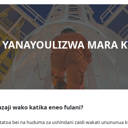
 YANAYOULIZWA MARA 
aji wako katika eneo fulani?
utatoa bei na huduma za ushindani zaidi wakati unununua ki