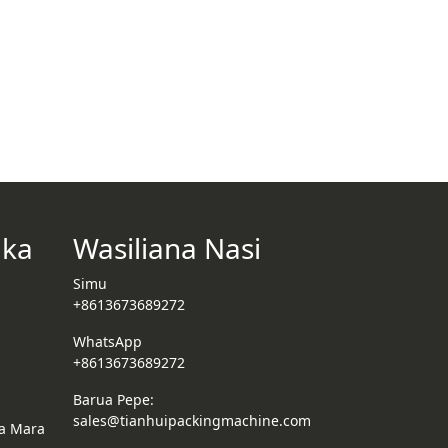
aka
Wasiliana Nasi
Simu
+8613673689272
WhatsApp
+8613673689272
Barua Pepe:
sales@tianhuipackingmachine.com
a Mara