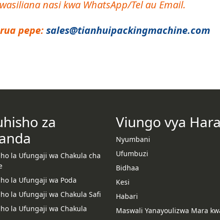
asiliana nasi kwa WhatsApp/Tel au Email.
rua pepe:
sales@tianhuipackingmachine.com
uhisho za
Viungo vya Har
anda
Nyumbani
Ufumbuzi
sho la Ufungaji wa Chakula cha
e
Bidhaa
sho la Ufungaji wa Poda
Kesi
ho la Ufungaji wa Chakula Safi
Habari
sho la Ufungaji wa Chakula
Maswali Yanayoulizwa Mara kw