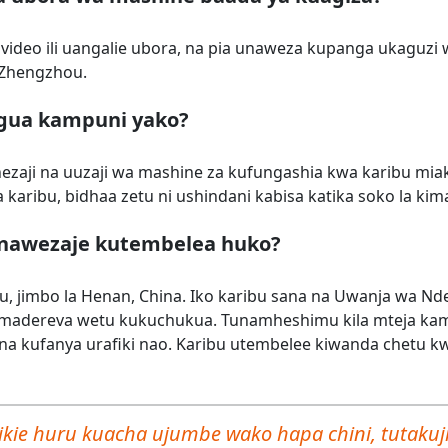
a video ili uangalie ubora, na pia unaweza kupanga ukaguzi
 Zhengzhou.
agua kampuni yako?
enezaji na uuzaji wa mashine za kufungashia kwa karibu mia
karibu, bidhaa zetu ni ushindani kabisa katika soko la kima
Ninawezaje kutembelea huko?
hou, jimbo la Henan, China. Iko karibu sana na Uwanja wa N
 madereva wetu kukuchukua. Tunamheshimu kila mteja ka
i na kufanya urafiki nao. Karibu utembelee kiwanda chetu k
sikie huru kuacha ujumbe wako hapa chini, tutakuj