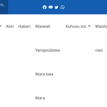
O.,
Kesi
Habari
Maswali
Kuhusu sisi
Wasili
Yanayoulizwa
nasi
Mara kwa
Mara