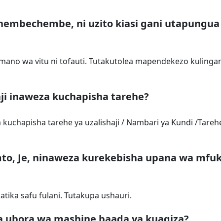
hembechembe, ni uzito kiasi gani utapungu
gamano wa vitu ni tofauti. Tutakutolea mapendekezo kulinga
aji inaweza kuchapisha tarehe?
a kuchapisha tarehe ya uzalishaji / Nambari ya Kundi /Tareh
to, Je, ninaweza kurekebisha upana wa mfu
tika safu fulani. Tutakupa ushauri.
ha ubora wa mashine baada ya kuagiza?