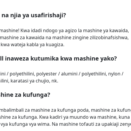
na njia ya usafirishaji?
 mashine! Kwa idadi ndogo ya agizo la mashine ya kawaida,
 mashine za kawaida na mashine zingine zilizobinafsishwa,
o kwa wateja kabla ya kuagiza.
 roll inaweza kutumika kwa mashine yako?
i / polyethilini, polyester / alumini / polyethilini, nylon /
lini, karatasi ya chujio, nk.
shine za kufunga?
a mbalimbali za mashine za kufunga poda, mashine za kufu
shine za kufunga. Kwa kadiri ya muundo wa mashine, kuna 
a vya kufunga vya wima. Na mashine tofauti za upakiaji zeny