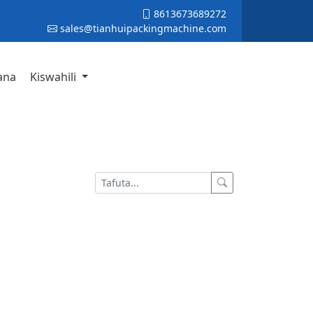
8613673689272
sales@tianhuipackingmachine.com
ana
Kiswahili