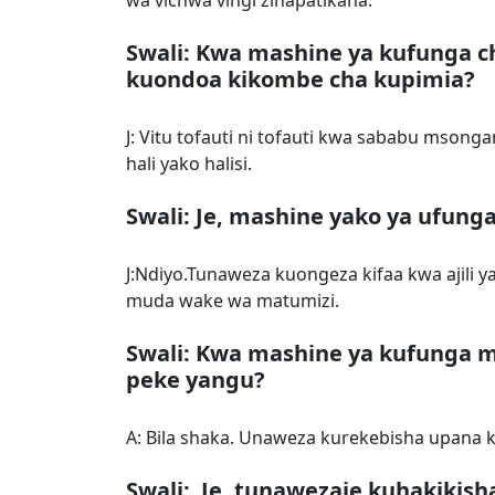
wa vichwa vingi zinapatikana.
Swali: Kwa mashine ya kufunga c
kuondoa kikombe cha kupimia?
J: Vitu tofauti ni tofauti kwa sababu mson
hali yako halisi.
Swali: Je, mashine yako ya ufung
J:Ndiyo.Tunaweza kuongeza kifaa kwa ajili y
muda wake wa matumizi.
Swali: Kwa mashine ya kufunga m
peke yangu?
A: Bila shaka. Unaweza kurekebisha upana ka
Swali: Je, tunawezaje kuhakikis