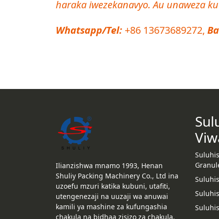
haraka iwezekanavyo. Au unaweza kuw
Whatsapp/Tel:
+86 13673689272,
Ba
Sul
Viw
Suluhi
Granul
Ilianzishwa mnamo 1993, Henan
Shuliy Packing Machinery Co., Ltd ina
Suluhi
uzoefu mzuri katika kubuni, utafiti,
Suluhis
utengenezaji na uuzaji wa anuwai
kamili ya mashine za kufungashia
Suluhi
chakula na bidhaa zisizo za chakula.