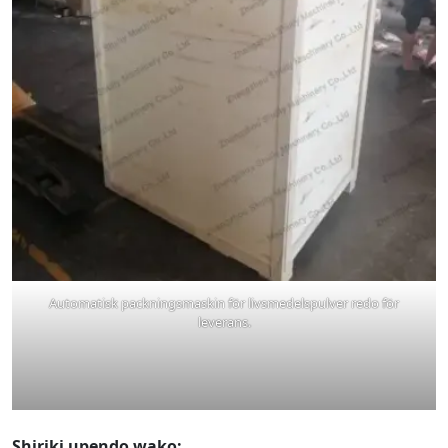
Automatisk packningsmaskin för livsmedelspulver redo för
leverans.
Shiriki upendo wako: