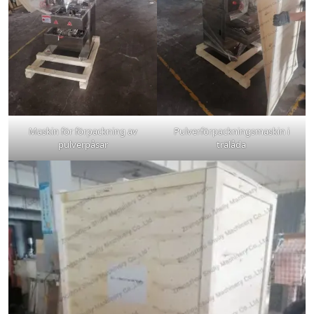
Maskin för förpackning av
Pulverförpackningsmaskin i
pulverpåsar
trälåda