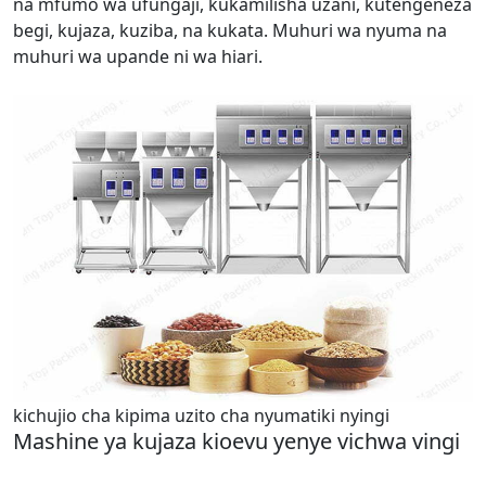
na mfumo wa ufungaji, kukamilisha uzani, kutengeneza
begi, kujaza, kuziba, na kukata. Muhuri wa nyuma na
muhuri wa upande ni wa hiari.
kichujio cha kipima uzito cha nyumatiki nyingi
Mashine ya kujaza kioevu yenye vichwa vingi