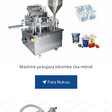
Mashine ya kujaza kikombe cha mtindi
Pata Nukuu