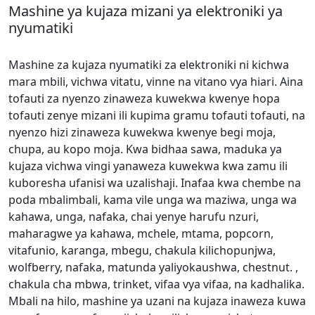
Mashine ya kujaza mizani ya elektroniki ya
nyumatiki
Mashine za kujaza nyumatiki za elektroniki ni kichwa
mara mbili, vichwa vitatu, vinne na vitano vya hiari. Aina
tofauti za nyenzo zinaweza kuwekwa kwenye hopa
tofauti zenye mizani ili kupima gramu tofauti tofauti, na
nyenzo hizi zinaweza kuwekwa kwenye begi moja,
chupa, au kopo moja. Kwa bidhaa sawa, maduka ya
kujaza vichwa vingi yanaweza kuwekwa kwa zamu ili
kuboresha ufanisi wa uzalishaji. Inafaa kwa chembe na
poda mbalimbali, kama vile unga wa maziwa, unga wa
kahawa, unga, nafaka, chai yenye harufu nzuri,
maharagwe ya kahawa, mchele, mtama, popcorn,
vitafunio, karanga, mbegu, chakula kilichopunjwa,
wolfberry, nafaka, matunda yaliyokaushwa, chestnut. ,
chakula cha mbwa, trinket, vifaa vya vifaa, na kadhalika.
Mbali na hilo, mashine ya uzani na kujaza inaweza kuwa