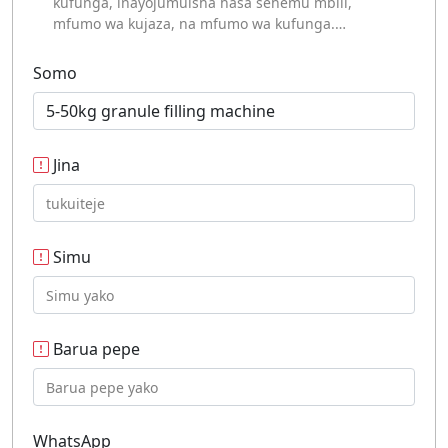
kufunga, inayojumuisha hasa sehemu mbili,
mfumo wa kujaza, na mfumo wa kufunga.…
Somo
Jina
Simu
Barua pepe
WhatsApp