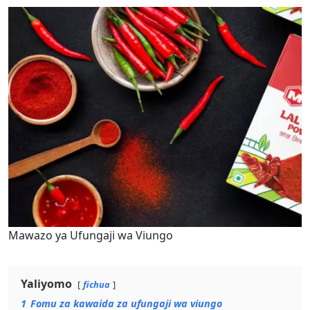
Mawazo ya Ufungaji wa Viungo
Yaliyomo
fichua
1
Fomu za kawaida za ufungaji wa viungo