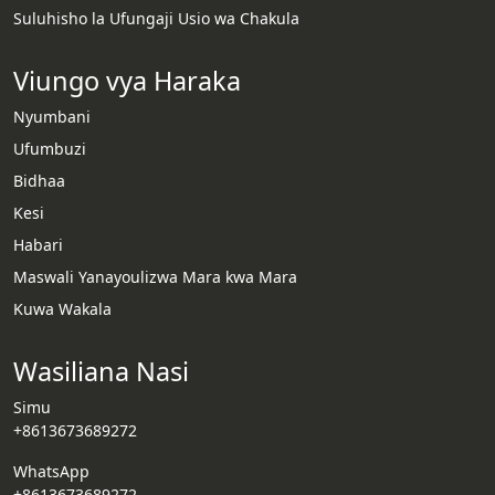
Suluhisho la Ufungaji Usio wa Chakula
Viungo vya Haraka
Nyumbani
Ufumbuzi
Bidhaa
Kesi
Habari
Whatsapp
Maswali Yanayoulizwa Mara kwa Mara
Kuwa Wakala
Email
Wasiliana Nasi
Wechat
Simu
Chat
+8613673689272
WhatsApp
+8613673689272