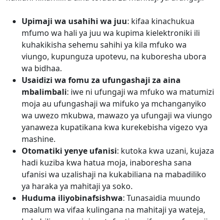
Upimaji wa usahihi wa juu
: kifaa kinachukua
mfumo wa hali ya juu wa kupima kielektroniki ili
kuhakikisha sehemu sahihi ya kila mfuko wa
viungo, kupunguza upotevu, na kuboresha ubora
wa bidhaa.
Usaidizi wa fomu za ufungashaji za aina
mbalimbali
: iwe ni ufungaji wa mfuko wa matumizi
moja au ufungashaji wa mifuko ya mchanganyiko
wa uwezo mkubwa, mawazo ya ufungaji wa viungo
yanaweza kupatikana kwa kurekebisha vigezo vya
mashine.
Otomatiki yenye ufanisi
: kutoka kwa uzani, kujaza
hadi kuziba kwa hatua moja, inaboresha sana
ufanisi wa uzalishaji na kukabiliana na mabadiliko
ya haraka ya mahitaji ya soko.
Huduma iliyobinafsishwa
: Tunasaidia muundo
maalum wa vifaa kulingana na mahitaji ya wateja,