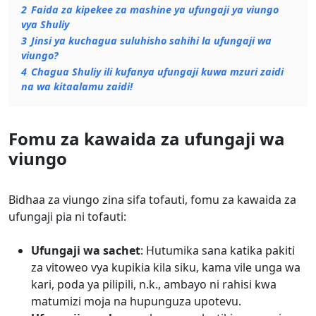
2
Faida za kipekee za mashine ya ufungaji ya viungo
vya Shuliy
3
Jinsi ya kuchagua suluhisho sahihi la ufungaji wa
viungo?
4
Chagua Shuliy ili kufanya ufungaji kuwa mzuri zaidi
na wa kitaalamu zaidi!
Fomu za kawaida za ufungaji wa
viungo
Bidhaa za viungo zina sifa tofauti, fomu za kawaida za
ufungaji pia ni tofauti:
Ufungaji wa sachet
: Hutumika sana katika pakiti
za vitoweo vya kupikia kila siku, kama vile unga wa
kari, poda ya pilipili, n.k., ambayo ni rahisi kwa
matumizi moja na hupunguza upotevu.