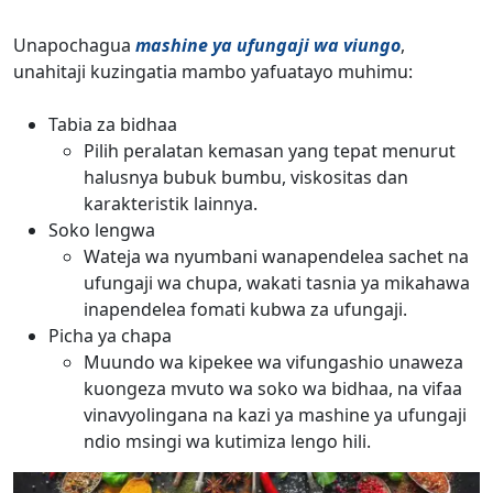
Unapochagua
mashine ya ufungaji wa viungo
,
unahitaji kuzingatia mambo yafuatayo muhimu:
Tabia za bidhaa
Pilih peralatan kemasan yang tepat menurut
halusnya bubuk bumbu, viskositas dan
karakteristik lainnya.
Soko lengwa
Wateja wa nyumbani wanapendelea sachet na
ufungaji wa chupa, wakati tasnia ya mikahawa
inapendelea fomati kubwa za ufungaji.
Picha ya chapa
Muundo wa kipekee wa vifungashio unaweza
kuongeza mvuto wa soko wa bidhaa, na vifaa
vinavyolingana na kazi ya mashine ya ufungaji
ndio msingi wa kutimiza lengo hili.