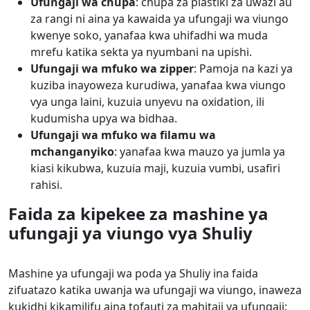
Ufungaji wa chupa
: chupa za plastiki za uwazi au
za rangi ni aina ya kawaida ya ufungaji wa viungo
kwenye soko, yanafaa kwa uhifadhi wa muda
mrefu katika sekta ya nyumbani na upishi.
Ufungaji wa mfuko wa zipper
: Pamoja na kazi ya
kuziba inayoweza kurudiwa, yanafaa kwa viungo
vya unga laini, kuzuia unyevu na oxidation, ili
kudumisha upya wa bidhaa.
Ufungaji wa mfuko wa filamu wa
mchanganyiko
: yanafaa kwa mauzo ya jumla ya
kiasi kikubwa, kuzuia maji, kuzuia vumbi, usafiri
rahisi.
Faida za kipekee za mashine ya
ufungaji ya viungo vya Shuliy
Mashine ya ufungaji wa poda ya Shuliy ina faida
zifuatazo katika uwanja wa ufungaji wa viungo, inaweza
kukidhi kikamilifu aina tofauti za mahitaji ya ufungaji: