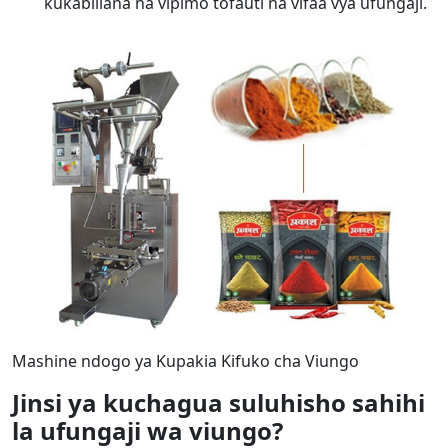
kukabiliana na vipimo tofauti na vifaa vya ufungaji.
Mashine ndogo ya Kupakia Kifuko cha Viungo
Jinsi ya kuchagua suluhisho sahihi
la ufungaji wa viungo?