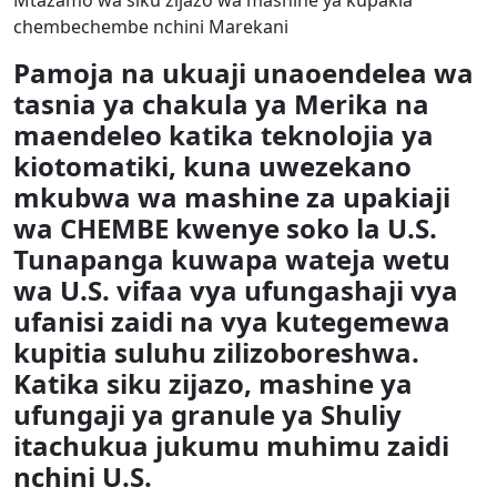
Mtazamo wa siku zijazo wa mashine ya kupakia
chembechembe nchini Marekani
Pamoja na ukuaji unaoendelea wa
tasnia ya chakula ya Merika na
maendeleo katika teknolojia ya
kiotomatiki, kuna uwezekano
mkubwa wa mashine za upakiaji
wa CHEMBE kwenye soko la U.S.
Tunapanga kuwapa wateja wetu
wa U.S. vifaa vya ufungashaji vya
ufanisi zaidi na vya kutegemewa
kupitia suluhu zilizoboreshwa.
Katika siku zijazo, mashine ya
ufungaji ya granule ya Shuliy
itachukua jukumu muhimu zaidi
nchini U.S.