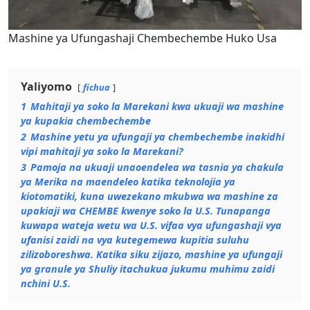
Mashine ya Ufungashaji Chembechembe Huko Usa
Yaliyomo
fichua
1
Mahitaji ya soko la Marekani kwa ukuaji wa mashine
ya kupakia chembechembe
2
Mashine yetu ya ufungaji ya chembechembe inakidhi
vipi mahitaji ya soko la Marekani?
3
Pamoja na ukuaji unaoendelea wa tasnia ya chakula
ya Merika na maendeleo katika teknolojia ya
kiotomatiki, kuna uwezekano mkubwa wa mashine za
upakiaji wa CHEMBE kwenye soko la U.S. Tunapanga
kuwapa wateja wetu wa U.S. vifaa vya ufungashaji vya
ufanisi zaidi na vya kutegemewa kupitia suluhu
zilizoboreshwa. Katika siku zijazo, mashine ya ufungaji
ya granule ya Shuliy itachukua jukumu muhimu zaidi
nchini U.S.