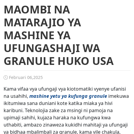
MAOMBI NA
MATARAJIO YA
MASHINE YA
UFUNGASHAJI WA
GRANULE HUKO USA
Februari 06,2025
Kama vifaa vya ufungaji vya kiotomatiki vyenye ufanisi
na usahihi,
mashine yetu ya kufunga granule
imekuwa
ikitumiwa sana duniani kote katika miaka ya hivi
karibuni. Teknolojia zake za msingi ni pamoja na
upimaji sahihi, kujaza haraka na kufungwa kwa
uthabiti, ambazo zinaweza kukidhi mahitaji ya ufungaji
ya bidhaa mbalimbali za granule, kama vile chakula,