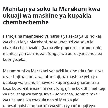
Mahitaji ya soko la Marekani kwa
ukuaji wa mashine ya kupakia
chembechembe
Pamoja na maendeleo ya haraka ya sekta ya usindikaji
wa chakula ya Marekani, hasa upanuzi wa soko la
chakula cha kawaida (kama vile popcorn, karanga, nk),
mahitaji ya mashine za ufungaji wa pellet yanaendelea
kuongezeka.
Makampuni ya Marekani yanazidi kuzingatia ufanisi wa
uzalishaji na ubora wa ufungaji, na mashine yetu ya
upakiaji wa granule inaweza kupunguza gharama za
kazi, kuboresha usahihi wa ufungaji, na kukidhi mahitaji
ya uzalishaji wa wingi. Kwa kuongezea, udhibiti mkali
wa usalama wa chakula nchini Merika pia
umesababisha umaarufu wa vifaa vya ufungaji vya