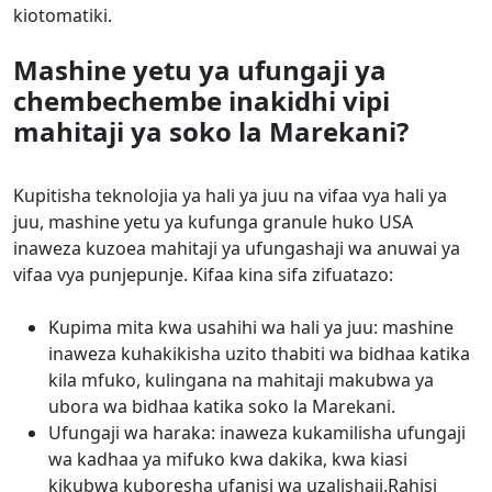
kiotomatiki.
Mashine yetu ya ufungaji ya
chembechembe inakidhi vipi
mahitaji ya soko la Marekani?
Kupitisha teknolojia ya hali ya juu na vifaa vya hali ya
juu, mashine yetu ya kufunga granule huko USA
inaweza kuzoea mahitaji ya ufungashaji wa anuwai ya
vifaa vya punjepunje. Kifaa kina sifa zifuatazo:
Kupima mita kwa usahihi wa hali ya juu: mashine
inaweza kuhakikisha uzito thabiti wa bidhaa katika
kila mfuko, kulingana na mahitaji makubwa ya
ubora wa bidhaa katika soko la Marekani.
Ufungaji wa haraka: inaweza kukamilisha ufungaji
wa kadhaa ya mifuko kwa dakika, kwa kiasi
kikubwa kuboresha ufanisi wa uzalishaji.Rahisi