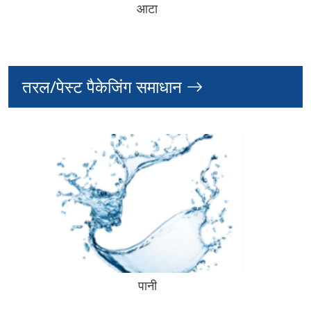
आटा
तरल/पेस्ट पैकेजिंग समाधान
पानी