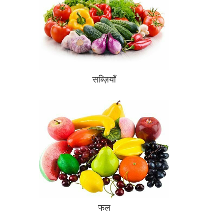
सब्ज़ियाँ
फल