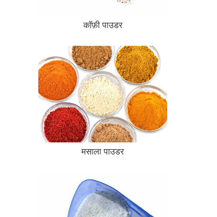
कॉफ़ी पाउडर
मसाला पाउडर