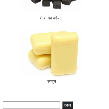
शीश का कोयला
साबुन
खोजें
खोज