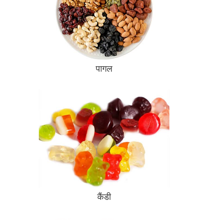
पागल
कैंडी