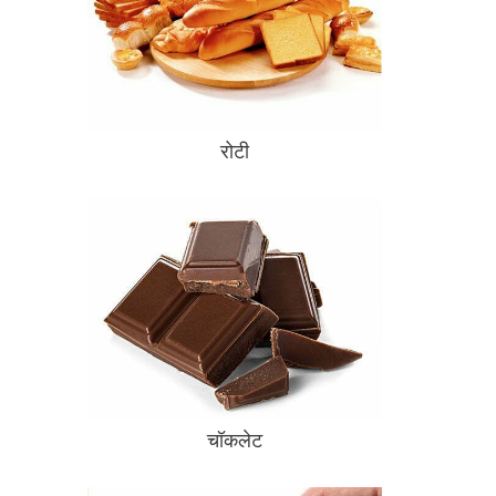
रोटी
चॉकलेट