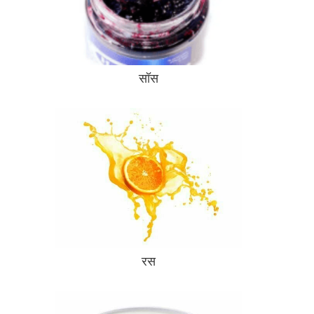
सॉस
रस