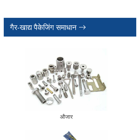
गैर-खाद्य पैकेजिंग समाधान
औजार