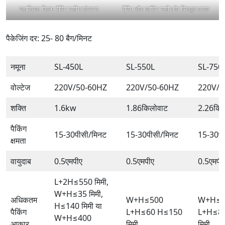
प्लास्टिक फिल्म रैपिंग मशीन संरचना
रैपिंग और कटिंग मशीन के विस्तृत घटक
पैकेजिंग दर: 25- 80 बैग/मिनट
नमूना
SL-450L
SL-550L
SL-750
वोल्टेज
220V/50-60HZ
220V/50-60HZ
220V/5
शक्ति
1.6kw
1.86किलोवाट
2.26किल
पैकिंग
15-30पीसी/मिनट
15-30पीसी/मिनट
15-30पी
क्षमता
वायुदाब
0.5एमपीए
0.5एमपीए
0.5एमपी
L+2H≤550 मिमी,
W+H≤35 मिमी,
अधिकतम
W+H≤500
W+H≤7
H≤140 मिमी या
पैकिंग
L+H≤60 H≤150
L+H≤8
W+H≤400
आकार
मिमी
मिमी