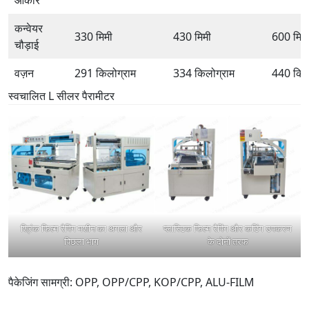
कन्वेयर
330 मिमी
430 मिमी
600 मिम
चौड़ाई
वज़न
291 किलोग्राम
334 किलोग्राम
440 किल
स्वचालित L सीलर पैरामीटर
श्रिंक फिल्म रैपिंग मशीन का अगला और
प्लास्टिक फिल्म रैपिंग और कटिंग उपकरण
पिछला भाग
के दोनों तरफ
पैकेजिंग सामग्री: OPP, OPP/CPP, KOP/CPP, ALU-FILM