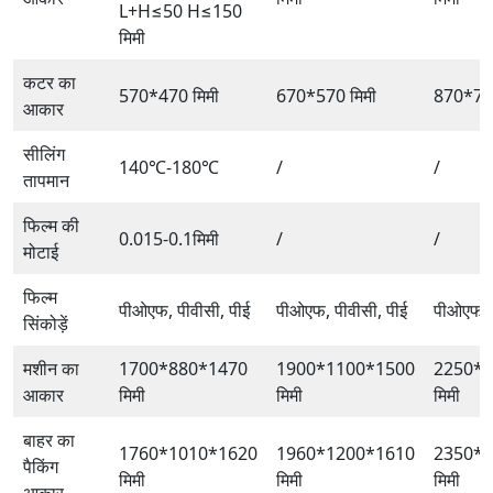
L+H≤50 H≤150
मिमी
कटर का
570*470 मिमी
670*570 मिमी
870*770
आकार
सीलिंग
140℃-180℃
/
/
तापमान
फिल्म की
0.015-0.1मिमी
/
/
मोटाई
फिल्म
पीओएफ, पीवीसी, पीई
पीओएफ, पीवीसी, पीई
पीओएफ, प
सिंकोड़ें
मशीन का
1700*880*1470
1900*1100*1500
2250*1
आकार
मिमी
मिमी
मिमी
बाहर का
1760*1010*1620
1960*1200*1610
2350*1
पैकिंग
मिमी
मिमी
मिमी
आकार