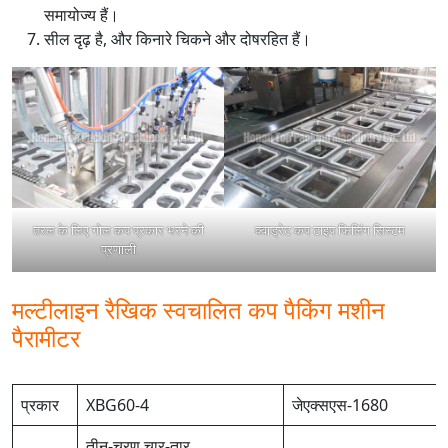
समायोज्य हैं।
सील दृढ़ है, और किनारे चिकने और दोषरहित हैं।
तरल के लिए गोल कप प्रकार भरने की
क्वाड्रेट कप टाइप फिलिंग सिस्टम
प्रणाली
मल्टीलाइन रैखिक स्वचालित कप पैकिंग मशीन
पैरामीटर
प्रकार
XBG60-4
जेएक्सएस-1680
तीन-चरण चार-तार,