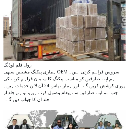
رول فلم لوڈنگ
ہماری پیکنگ مشینیں سبھی OEM سروس فراہم کرتی ہیں۔
ہم اپنے صارفین کو مناسب پیکنگ کا سامان فراہم کرنے کی
پوری کوشش کریں گے۔ اور ہمارے پاس 24 آن لائن خدمات ہیں۔
جب ہم اپنے صارفین سے پیغام وصول کرتے ہیں، تو ہم جلد از
جلد ان کا جواب دیں گے۔