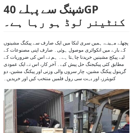
شپنگ سے پہلے 40GP
کنٹینر لوڈ ہو رہا ہے۔
پچھلے مہینے، ہمیں سری لنکا میں ایک صارف سے پیکنگ مشینوں
کے بارے میں انکوائری موصول ہوئی۔ صارف اپنی مصنوعات کے
لیے پیکج مشینیں خریدنا چاہتا ہے۔ ہم نے اس کی ضروریات کے
مطابق کئی پیکیجنگ حل پیش کیے۔ آخر کار، اس نے ایک عمودی
گرینول پیکنگ مشین، چار سروں والی وزنی اور پیکنگ مشین، دو
کنویئرز، اور بہت سی رول فلمیں منتخب کیں اور خریدیں۔