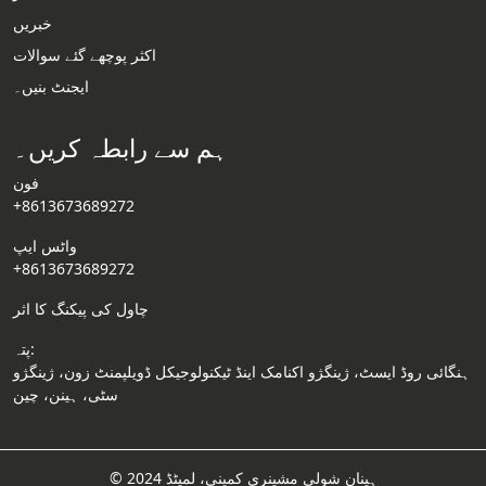
خبریں
Email
اکثر پوچھے گئے سوالات
ایجنٹ بنیں۔
Wechat
ہم سے رابطہ کریں۔
Chat
فون
+8613673689272
واٹس ایپ
+8613673689272
چاول کی پیکنگ کا اثر
پتہ:
ہنگائی روڈ ایسٹ، ژینگژو اکنامک اینڈ ٹیکنولوجیکل ڈویلپمنٹ زون، ژینگژو
سٹی، ہینن، چین
© 2024 ہینان شولی مشینری کمپنی، لمیٹڈ