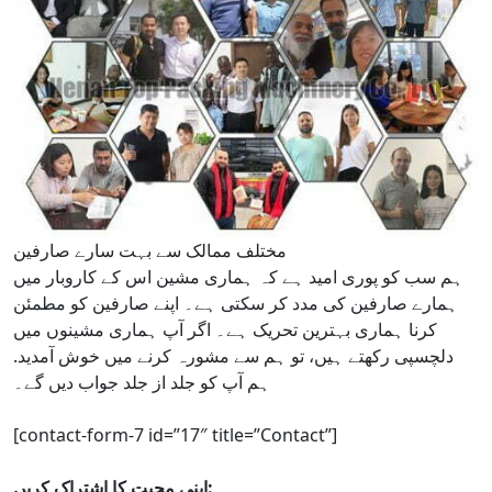
مختلف ممالک سے بہت سارے صارفین
ہم سب کو پوری امید ہے کہ ہماری مشین اس کے کاروبار میں
ہمارے صارفین کی مدد کر سکتی ہے۔ اپنے صارفین کو مطمئن
کرنا ہماری بہترین تحریک ہے۔ اگر آپ ہماری مشینوں میں
دلچسپی رکھتے ہیں، تو ہم سے مشورہ کرنے میں خوش آمدید.
ہم آپ کو جلد از جلد جواب دیں گے۔
[contact-form-7 id=”17″ title=”Contact”]
اپنی محبت کا اشتراک کریں: