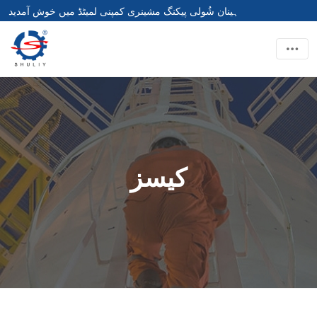
ہینان شُولی پیکنگ مشینری کمپنی لمیٹڈ میں خوش آمدید
کیسز