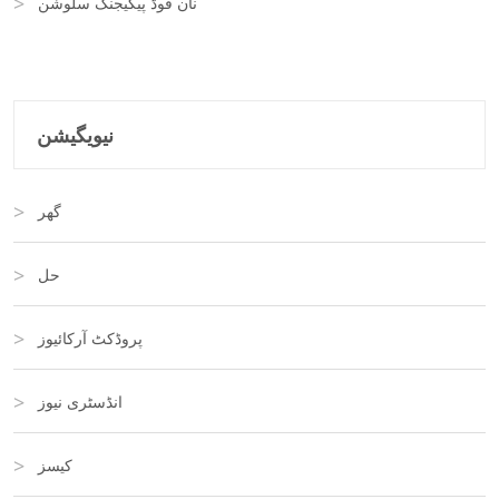
نان فوڈ پیکیجنگ سلوشن
نیویگیشن
گھر
حل
پروڈکٹ آرکائیوز
انڈسٹری نیوز
کیسز