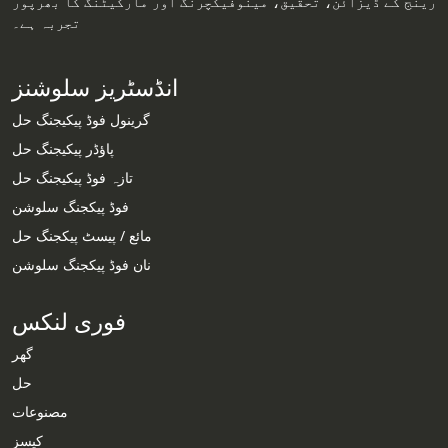
رینج کے ڈیزائن، تحقیق، مینوفیکچرنگ اور مارکیٹنگ کا بھرپور
تجربہ ہے۔
انڈسٹریز سلوشنز
گرینول فوڈ پیکیجنگ حل
پاؤڈر پیکیجنگ حل
تازہ فوڈ پیکیجنگ حل
فوڈ پیکجنگ سلوشن
مائع / پیسٹ پیکجنگ حل
نان فوڈ پیکجنگ سلوشن
فوری لنکس
گھر
حل
مصنوعات
Whatsapp
کیسز