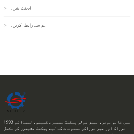
ایجنٹ بنیں۔
ہم سے رابطہ کریں۔
1993 میں قائم ہوئی، ہینن شولی پیکنگ مشینری کمپنی، لمیٹڈ کو
خوراک اور غیر خوراکی مصنوعات کے لیے پیکنگ مشینوں کی مکمل