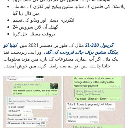
پلاسٹک کی فلموں کے ساتھ مشین پیکیج اور لکڑی کے معاملے
میں ڈال دیا گیا
انگریزی دستی اور ویڈیو کی تعلیم
24 گھنٹے آن لائن سروس
بروقت مسئلہ حل کرنا
مثال کے طور پر، دسمبر 2021 میں،
کینیا کو SL-320 گرینول
پیکنگ مشین برائے چائے فروخت کی گئی
اور اسے زبردست فیڈ
بیک ملا۔ اگر آپ ہماری مصنوعات کے بارے میں مزید معلومات
جاننا چاہتے ہیں، تو ہم سے رابطہ کرنے میں خوش آمدید۔