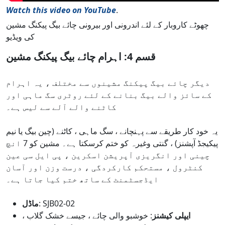
Watch this video on YouTube
.
چھوٹے کاروبار کے لئے اندرونی اور بیرونی چائے بیگ پیکنگ مشین
کی ویڈیو
قسم 4: اہرام چائے بیگ پیکنگ مشین
دیگر چائے بیگ پیکنگ مشینوں سے مختلف ، یہ اہرام
کے سائز والے بیگ بنانے کے لئے روٹری سگ ماہی اور
کاٹنے والے آلے سے لیس ہے۔
یہ خود کار طریقے سے پہنچانے ، سگ ماہی ، کاٹنے (چین بیگ یا نیم
پیکیجڈ آپشنز) ، گنتی وغیرہ کو ختم کرسکتا ہے۔ مشین کو 7 انچ
چینی اور انگریزی آپریشن اسکرین ، پی ایل سی عین
کنٹرول ، مستحکم کارکردگی ، درست وزن اور آسان
ایڈجسٹمنٹ کے ساتھ ختم کیا جاتا ہے۔
: SJB02-02
ماڈل
ایپلی کیشنز
: خوشبو والی چائے ، جیسے خشک گلاب ،