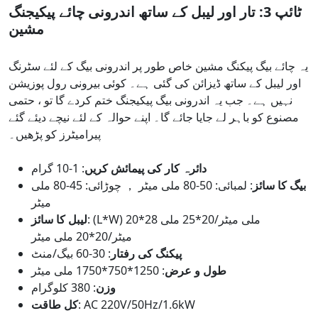
ٹائپ 3: تار اور لیبل کے ساتھ اندرونی چائے پیکیجنگ
مشین
یہ چائے بیگ پیکنگ مشین خاص طور پر اندرونی بیگ کے لئے سٹرنگ
اور لیبل کے ساتھ ڈیزائن کی گئی ہے۔ کوئی بیرونی رول پوزیشن
نہیں ہے۔ جب یہ اندرونی بیگ پیکیجنگ ختم کردے گا تو ، حتمی
مصنوع کو باہر لے جایا جائے گا۔ اپنے حوالہ کے لئے نیچے دیئے گئے
پیرامیٹرز کو پڑھیں۔
دائرہ کار کی پیمائش کریں
: 1-10 گرام
بیگ کا سائز
: لمبائی: 50-80 ملی میٹر ， چوڑائی: 45-80 ملی
میٹر
: (L*W) 20*28 ملی میٹر/20*25 ملی
لیبل کا سائز
میٹر/20*20 ملی میٹر
پیکنگ کی رفتار
: 30-60 بیگ/منٹ
طول و عرض
: 1250*750*1750 ملی میٹر
وزن
: 380 کلوگرام
: AC 220V/50Hz/1.6kW
کل طاقت