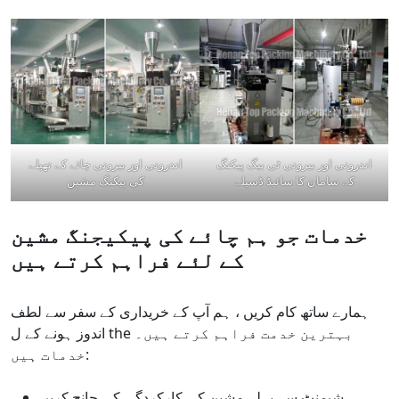
اندرونی اور بیرونی ٹی بیگ پیکنگ
اندرونی اور بیرونی چائے کے تھیلے
کے سامان کا سائیڈ ڈسپلے
کی پیکنگ مشین
خدمات جو ہم چائے کی پیکیجنگ مشین
کے لئے فراہم کرتے ہیں
ہمارے ساتھ کام کریں ، ہم آپ کے خریداری کے سفر سے لطف
اندوز ہونے کے ل the بہترین خدمت فراہم کرتے ہیں۔
خدمات ہیں:
شپمنٹ سے پہلے مشین کی کارکردگی کی جانچ کریں