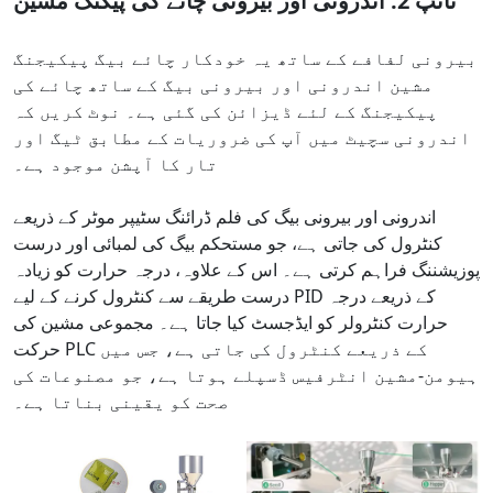
ٹائپ 2: اندرونی اور بیرونی چائے کی پیکنگ مشین
بیرونی لفافے کے ساتھ یہ خودکار چائے بیگ پیکیجنگ
مشین اندرونی اور بیرونی بیگ کے ساتھ چائے کی
پیکیجنگ کے لئے ڈیزائن کی گئی ہے۔ نوٹ کریں کہ
اندرونی سچیٹ میں آپ کی ضروریات کے مطابق ٹیگ اور
تار کا آپشن موجود ہے۔
اندرونی اور بیرونی بیگ کی فلم ڈرائنگ سٹیپر موٹر کے ذریعے
کنٹرول کی جاتی ہے، جو مستحکم بیگ کی لمبائی اور درست
پوزیشننگ فراہم کرتی ہے۔ اس کے علاوہ، درجہ حرارت کو زیادہ
درست طریقے سے کنٹرول کرنے کے لیے PID کے ذریعے درجہ
حرارت کنٹرولر کو ایڈجسٹ کیا جاتا ہے۔ مجموعی مشین کی
حرکت PLC کے ذریعے کنٹرول کی جاتی ہے، جس میں
ہیومن-مشین انٹرفیس ڈسپلے ہوتا ہے، جو مصنوعات کی
صحت کو یقینی بناتا ہے۔