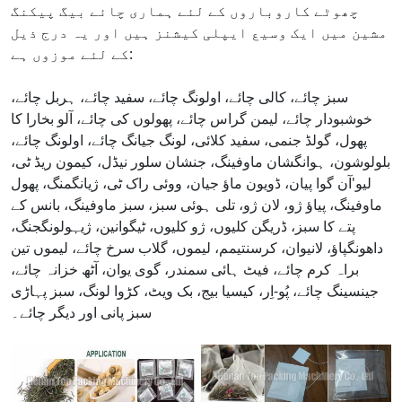
چھوٹے کاروباروں کے لئے ہماری چائے بیگ پیکنگ
مشین میں ایک وسیع ایپلی کیشنز ہیں اور یہ درج ذیل
کے لئے موزوں ہے:
سبز چائے، کالی چائے، اولونگ چائے، سفید چائے، ہربل چائے،
خوشبودار چائے، لیمن گراس چائے، پھولوں کی چائے، آلو بخارا کا
پھول، گولڈ جنمی، سفید کلائی، لونگ جیانگ چائے، اولونگ چائے،
بلولوشون، ہوانگشان ماوفینگ، جنشان سلور نیڈل، کیمون ریڈ ٹی،
لیو'آن گوا پیان، ڈویون ماؤ جیان، ووئی راک ٹی، ژیانگمنگ، پھول
ماوفینگ، پیاؤ ژو، لان ژو، تلی ہوئی سبز، سبز ماوفینگ، بانس کے
پتے کا سبز، ڈریگن کلیوں، ژو کلیوں، ٹیگوانین، ژیہولونگجنگ،
داھونگپاؤ، لانیوان، کرسنتیمم، لیموں، گلاب سرخ چائے، لیموں تین
براہ کرم چائے، فیٹ ہائی سمندر، گوی یوان، آٹھ خزانہ چائے،
جینسینگ چائے، پُو-اِر، کیسیا بیج، بک ویٹ، کڑوا لونگ، سبز پہاڑی
سبز پانی اور دیگر چائے۔