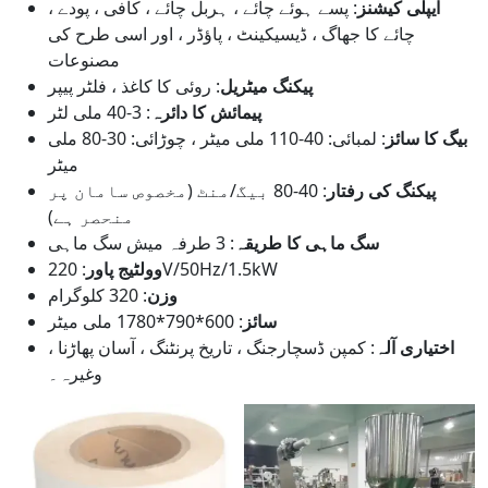
ایپلی کیشنز
: پسے ہوئے چائے ، ہربل چائے ، کافی ، پودے ،
چائے کا جھاگ ، ڈیسیکینٹ ، پاؤڈر ، اور اسی طرح کی
مصنوعات
پیکنگ میٹریل
: روئی کا کاغذ ، فلٹر پیپر
پیمائش کا دائرہ
: 3-40 ملی لٹر
بیگ کا سائز
: لمبائی: 40-110 ملی میٹر ، چوڑائی: 30-80 ملی
میٹر
پیکنگ کی رفتار
: 40-80 بیگ/منٹ (مخصوص سامان پر
منحصر ہے)
سگ ماہی کا طریقہ
: 3 طرفہ میش سگ ماہی
: 220V/50Hz/1.5kW
وولٹیج پاور
وزن
: 320 کلوگرام
سائز
: 600*790*1780 ملی میٹر
اختیاری آلہ
: کمپن ڈسچارجنگ ، تاریخ پرنٹنگ ، آسان پھاڑنا ،
وغیرہ۔