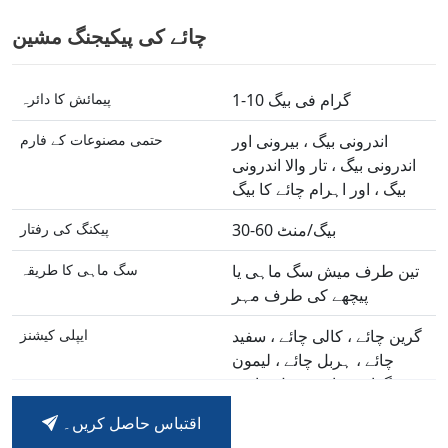
چائے کی پیکیجنگ مشین
1-10 گرام فی بیگ
پیمائش کا دائرہ
اندرونی بیگ ، بیرونی اور
حتمی مصنوعات کے فارم
اندرونی بیگ ، تار والا اندرونی
بیگ ، اور اہرام چائے کا بیگ
30-60 بیگ/منٹ
پیکنگ کی رفتار
تین طرف میش سگ ماہی یا
سگ ماہی کا طریقہ
پیچھے کی طرف مہر
گرین چائے ، کالی چائے ، سفید
ایپلی کیشنز
چائے ، ہربل چائے ، لیمون
گراس چائے ، پھول چائے ،
اوولونگ چائے ، خوشبو والی
اقتباس حاصل کریں۔
چائے ، وغیرہ۔