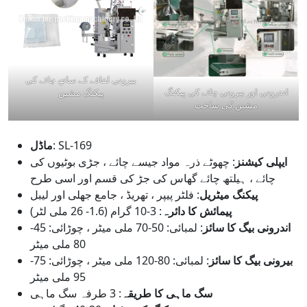
بیرونی لفافے کے ساتھ چائے کی
اندرونی اور بیرونی چائے کی پیکنگ
پیکنگ مشین
مشین کی ساخت
: SL-169
ماڈل
ایپلی کیشنز
: چھوٹے ذرہ مواد جیسے چائے ، جڑی بوٹیوں کی
چائے ، ہیلتھ چائے گھاس کی جڑ کی قسم اور اسی طرح
پیکنگ میٹریل
: فلٹر پیپر ، تھریڈ ، جامع جھلی اور لیبل
پیمائش کا دائرہ
: 3-10 گرام (1.6- 26 ملی لٹر)
اندرونی بیگ کا سائز
: لمبائی: 50-70 ملی میٹر ، چوڑائی: 45-
80 ملی میٹر
بیرونی بیگ کا سائز
: لمبائی: 80-120 ملی میٹر ، چوڑائی: 75-
95 ملی میٹر
سگ ماہی کا طریقہ
: 3 طرفہ سگ ماہی