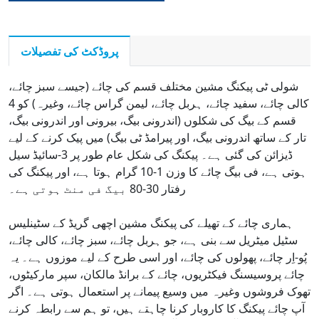
پروڈکٹ کی تفصیلات
شولی ٹی پیکنگ مشین مختلف قسم کی چائے (جیسے سبز چائے،
کالی چائے، سفید چائے، ہربل چائے، لیمن گراس چائے، وغیرہ) کو 4
قسم کے بیگ کی شکلوں (اندرونی بیگ، بیرونی اور اندرونی بیگ،
تار کے ساتھ اندرونی بیگ، اور پیرامڈ ٹی بیگ) میں پیک کرنے کے لیے
ڈیزائن کی گئی ہے۔ پیکنگ کی شکل عام طور پر 3-سائیڈ سیل
ہوتی ہے، فی بیگ چائے کا وزن 1-10 گرام ہوتا ہے، اور پیکنگ کی
رفتار 30-80 بیگ فی منٹ ہوتی ہے۔
ہماری چائے کے تھیلے کی پیکنگ مشین اچھی گریڈ کے سٹینلیس
سٹیل میٹریل سے بنی ہے، جو ہربل چائے، سبز چائے، کالی چائے،
پُو-اِر چائے، پھولوں کی چائے، اور اسی طرح کے لیے موزوں ہے۔ یہ
چائے پروسیسنگ فیکٹریوں، چائے کے برانڈ مالکان، سپر مارکیٹوں،
تھوک فروشوں وغیرہ میں وسیع پیمانے پر استعمال ہوتی ہے۔ اگر
آپ چائے پیکنگ کا کاروبار کرنا چاہتے ہیں، تو ہم سے رابطہ کرنے