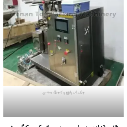
چائے کے پاؤچ پیکیجنگ مشین