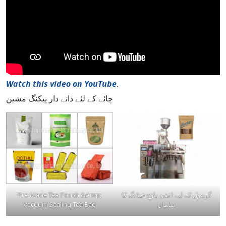
Watch this video on YouTube
.
چائے کے لئے دانے دار پیکنگ مشین
گرینول کے لیے افقی پاؤچ فیڈنگ کا
Pre-Made Tea Pouch &Amp;
سامان
Vacuum Sealing Tea Bag