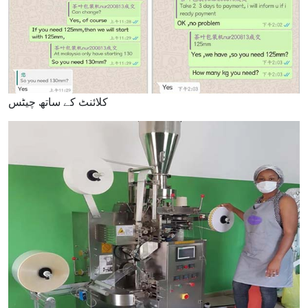
کلائنٹ کے ساتھ چیٹس