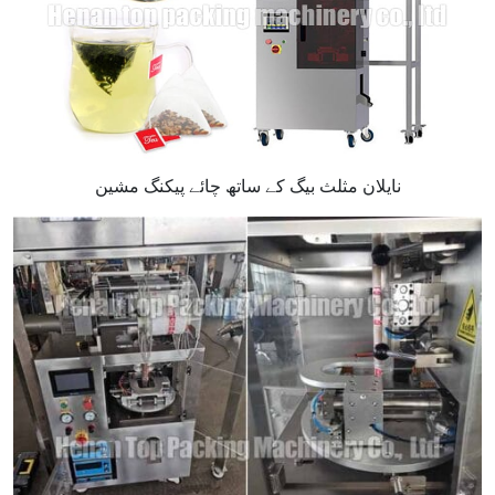
نایلان مثلث بیگ کے ساتھ چائے پیکنگ مشین