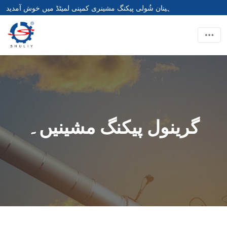
ہینان شُولی پیکنگ مشینری کمپنی لمیٹڈ میں خوش آمدید
گرینول پیکنگ مشینیں۔