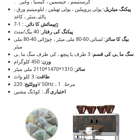
کرسنتیمم ، جیسمین ، کیسیا ، وغیرہ۔
پیکنگ میٹریل
: پولی پروپیلین ، پولی تھیلین ، ایلومینیم ورق ،
پالئیےسٹر ، کاغذ
: 1-7g
پیمائش کا دائرہ
پیکنگ کی رفتار
: 40 بیگ/منٹ
بیگ کا سائز
: لمبائی 60-80 ملی میٹر ، چوڑائی 40-80 ملی
میٹر
سگ ماہی کی قسم
: 3 طرف یا پیچھے کی طرف سگ ماہی
وزن
: 450 کلوگرام
سائز
: 1310*1470*2110 ملی میٹر
طاقت
: 3 کلو واٹ
: 220V 50Hz ، 1 مرحلہ
وولٹیج
اختیاری آلہ
: کوڈنگ مشین