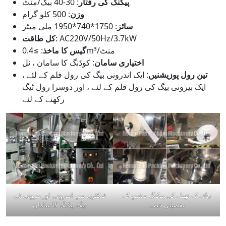
پیکنگ کی رفتار
: 30-40 بیگ/منٹ
وزن
: 500 کلو گرام
سائز
: 1750*740*1950 ملی میٹر
: AC220V/50Hz/3.7kW
کل طاقت
: ≥0.4m³/منٹ
گیس کا ماخذ
اختیاری سامان
: کوڈنگ کا سامان ، نل
تین رول پوزیشنیں
: ایک اندرونی بیگ کی رول فلم کے لئے ،
ایک بیرونی بیگ کی رول فلم کے لئے ، اور دوسرا رول ٹیگ
رکھنے کے لئے
چائے کے تھیلے کی پیکنگ مشین کے
فیکٹری میں اندرونی اور بیرونی ٹی
تفصیلی حصے
بیگ پیکنگ کا سامان