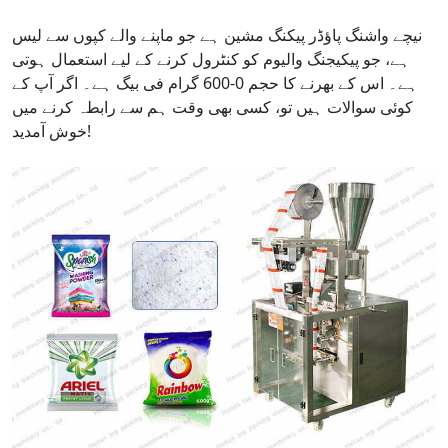
نیچے واشنگ پاؤڈر پیکنگ مشین ہے جو ماپنے والے کپوں سے لیس
ہے، جو پیکیجنگ والیوم کو کنٹرول کرنے کے لیے استعمال ہوتی
ہے۔ اس کے بھرنے کا حجم 0-600 گرام فی بیگ ہے۔ اگر آپ کے
کوئی سوالات ہیں تو، کسی بھی وقت ہم سے رابطہ کرنے میں
خوش آمدید!