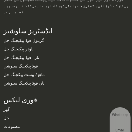
رینج کے ڈیزائن، تحقیق، مینوفیکچرنگ اور مارکیٹنگ کا بھرپور
تجربہ ہے۔
انڈسٹریز سلوشنز
گرینول فوڈ پیکیجنگ حل
پاؤڈر پیکیجنگ حل
تازہ فوڈ پیکیجنگ حل
فوڈ پیکجنگ سلوشن
مائع / پیسٹ پیکجنگ حل
نان فوڈ پیکجنگ سلوشن
فوری لنکس
گھر
Whatsapp
حل
مصنوعات
Email