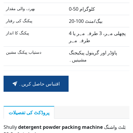
0-50 کلوگرام
بھرنے والی مقدار
20-100 بیگ/منٹ
پیکنگ کی رفتار
پچھلی مہر، 3 طرفہ مہر یا 4
پیکنگ کا انداز
طرفہ مہر
پاؤڈر اور گرینول پیکیجنگ
دستیاب پیکنگ مشین
مشینیں۔
اقتباس حاصل کریں۔
پروڈکٹ کی تفصیلات
بَلٹ واشنگ
detergent powder packing machine
Shuliy