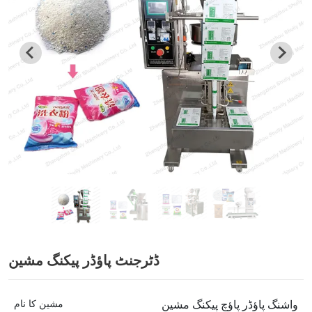
ڈٹرجنٹ پاؤڈر پیکنگ مشین
واشنگ پاؤڈر پاؤچ پیکنگ مشین
مشین کا نام