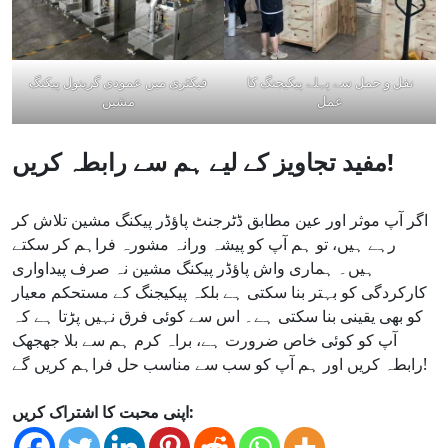
نقل و حمل سے پہلے پیکیجنگ کا
فیکٹری میں عمودی گرینول پیکنگ
عمل
مشین
مفید تجاویز کے لیے ہم سے رابطہ کریں!
اگر آپ موثر اور عین مطابق ڈٹرجنٹ پاؤڈر پیکنگ مشین تلاش کر
رہے ہیں، تو ہم آپ کو پیشہ ورانہ مشورہ فراہم کر سکتے
ہیں۔ ہماری واش پاؤڈر پیکنگ مشین نہ صرف پیداواری
کارکردگی کو بہتر بنا سکتی ہے بلکہ پیکیجنگ کے مستحکم معیار
کو بھی یقینی بنا سکتی ہے۔ اس سے کوئی فرق نہیں پڑتا ہے کہ
آپ کو کوئی خاص ضرورت ہے، براہ کرم ہم سے بلا جھجھک
رابطہ کریں اور ہم آپ کو سب سے مناسب حل فراہم کریں گے!
اپنی محبت کا اشتراک کریں: