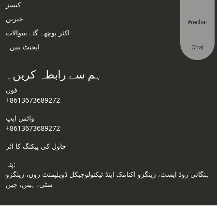
کیسز
خبریں
Wechat
اکثر پوچھے گئے سوالات
ایجنٹ بنیں۔
Chat
ہم سے رابطہ کریں۔
فون
+8613673689272
واٹس ایپ
+8613673689272
چاول کی پیکنگ کا اثر
پتہ:
ہنگائی روڈ ایسٹ، ژینگژو اکنامک اینڈ ٹیکنولوجیکل ڈویلپمنٹ زون، ژینگژو
سٹی، ہینن، چین