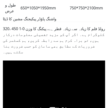
طول و
650*1050*1950mm
750*750*2100mm
عرض
واشنگ پاؤڈر پیکیجنگ مشین کا ڈیٹا
320، 450 رولڈ فلم کا زیادہ سے زیادہ قطر ہے، پیکنگ کا وزن 0-1
کلوگرام ہے۔ اگر آپ کو مزید تفصیلی معلومات درکار
ہوں، تو براہ کرم ہم سے رابطہ کریں، ہم کسٹمر کی
ضروریات کے مطابق بھی سامان کو حسب ضرورت بنا
سکتے ہیں۔