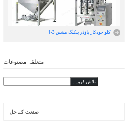
1-3 کلو خودکار پاؤڈر پیکنگ مشین
متعلقہ مصنوعات
تلاش
تلاش کریں۔
صنعت کے حل