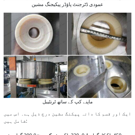
عمودی ڈٹرجنٹ پاؤڈر پیکیجنگ مشین
ماپنے کپ کے ساتھ ٹرنٹیبل
ایک اور قسم کا دانہ پیکنگ مشین درج ذیل ہے۔ اس میں
شامل ہیں: