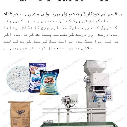
یہ قسم نیم خودکار ڈٹرجنٹ پاؤڈر بھرنے والی مشین ہے، جو 5-50
کلوگرام فی بیگ کے لیے موزوں ہے۔ یہ کمپیوٹر
کنٹرول کے ذریعے ایک مقداری وزن کا نظام اپناتا
ہے، درست اور درست طریقے سے پیمائش کرتا ہے۔ اگر
یہ بُنا ہوا بیگ ہے، تو اسے بیگ کو سیل کرنے کے لیے
سلائی مشین استعمال کرنے کی ضرورت ہے۔