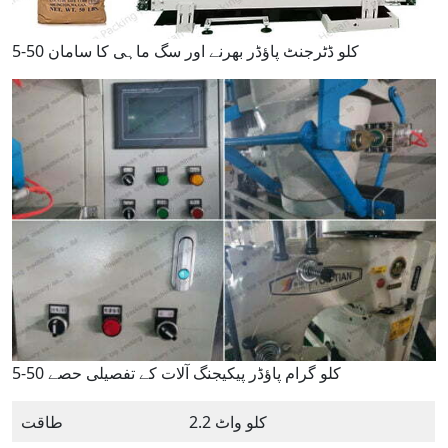
5-50 کلو ڈٹرجنٹ پاؤڈر بھرنے اور سگ ماہی کا سامان
5-50 کلو گرام پاؤڈر پیکیجنگ آلات کے تفصیلی حصے
2.2 کلو واٹ
طاقت