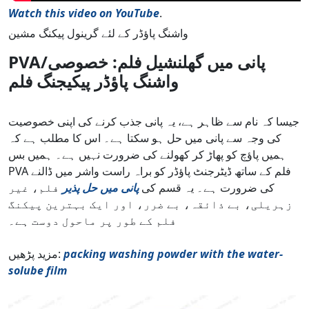
Watch this video on YouTube
.
واشنگ پاؤڈر کے لئے گرینول پیکنگ مشین
PVA/پانی میں گھلنشیل فلم: خصوصی
واشنگ پاؤڈر پیکیجنگ فلم
جیسا کہ نام سے ظاہر ہے، یہ پانی جذب کرنے کی اپنی خصوصیت
کی وجہ سے پانی میں حل ہو سکتا ہے۔ اس کا مطلب ہے کہ
ہمیں پاؤچ کو پھاڑ کر کھولنے کی ضرورت نہیں ہے۔ ہمیں بس
PVA فلم کے ساتھ ڈیٹرجنٹ پاؤڈر کو براہ راست واشر میں ڈالنے
کی ضرورت ہے۔ یہ قسم کی
پانی میں حل پذیر
فلم، غیر
زہریلی، بے ذائقہ، بے ضرر، اور ایک بہترین پیکنگ
فلم کے طور پر ماحول دوست ہے۔
packing washing powder with the water-
مزید پڑھیں:
solube film