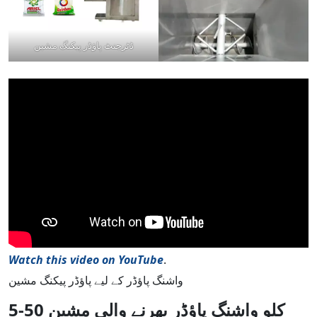
ڈٹرجنٹ پاؤڈر پیکنگ مشین
Watch this video on YouTube
.
واشنگ پاؤڈر کے لیے پاؤڈر پیکنگ مشین
5-50 کلو واشنگ پاؤڈر بھرنے والی مشین