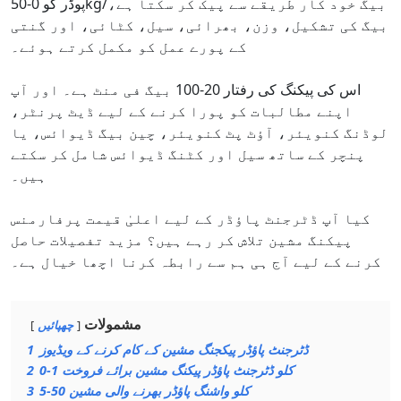
پوڈر کو 0-50kg/بیگ خود کار طریقے سے پیک کر سکتا ہے،
بیگ کی تشکیل، وزن، بھرائی، سیل، کٹائی، اور گنتی
کے پورے عمل کو مکمل کرتے ہوئے۔
اس کی پیکنگ کی رفتار 20-100 بیگ فی منٹ ہے۔ اور آپ
اپنے مطالبات کو پورا کرنے کے لیے ڈیٹ پرنٹر،
لوڈنگ کنویئر، آؤٹ پٹ کنویئر، چین بیگ ڈیوائس، یا
پنچر کے ساتھ سیل اور کٹنگ ڈیوائس شامل کر سکتے
ہیں۔
کیا آپ ڈٹرجنٹ پاؤڈر کے لیے اعلیٰ قیمت پرفارمنس
پیکنگ مشین تلاش کر رہے ہیں؟ مزید تفصیلات حاصل
کرنے کے لیے آج ہی ہم سے رابطہ کرنا اچھا خیال ہے۔
مشمولات
چھپائیں
ڈٹرجنٹ پاؤڈر پیکجنگ مشین کے کام کرنے کے ویڈیوز
1
0-1 کلو ڈٹرجنٹ پاؤڈر پیکنگ مشین برائے فروخت
2
5-50 کلو واشنگ پاؤڈر بھرنے والی مشین
3