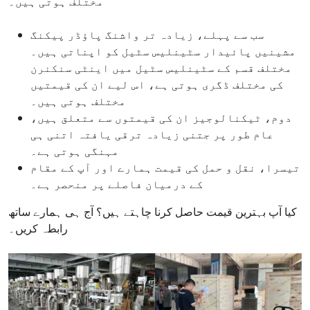
مختلف ہوتی ہیں۔
سب سے پہلے، زیادہ تر واشنگ پاؤڈر پیکنگ
مشینیں پائیدار سٹینلیس سٹیل کو اپناتی ہیں۔
مختلف قسم کے سٹینلیس سٹیل میں اینٹی سنکنرن
کی مختلف ڈگری ہوتی ہے، اس لیے ان کی قیمتیں
مختلف ہوتی ہیں۔
دوم، ٹیکنالوجیز ان کی قیمتوں سے متعلق ہیں،
عام طور پر جتنی زیادہ ترقی یافتہ اتنی ہی
مہنگی ہوتی ہے۔
تیسرا، نقل و حمل کی قیمت ہمارے اور آپ کے مقام
کے درمیان فاصلے پر منحصر ہے۔
کیا آپ بہترین قیمت حاصل کرنا چاہتے ہیں؟ آج ہی ہمارے ساتھ
رابطہ کریں۔