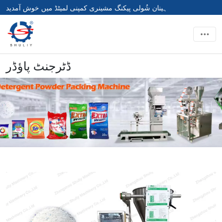
ہینان شُولی پیکنگ مشینری کمپنی لمیٹڈ میں خوش آمدید
ڈٹرجنٹ پاؤڈر