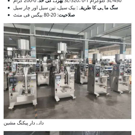
: 0-200 گرام SL-320، 0-1 کلوگرام SL-450
بھرنے کی حد
سگ ماہی کا طریقہ
: بیک سیل، تین سیل اور چار سیل
صلاحیت
: 20-80 بیگس فی منٹ
دانے دار پیکنگ مشین