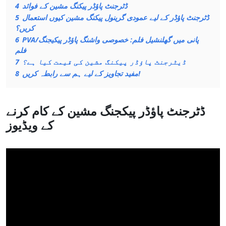
ڈٹرجنٹ پاؤڈر پیکنگ مشین کے فوائد
4
ڈٹرجنٹ پاؤڈر کے لیے عمودی گرینول پیکنگ مشین کیوں استعمال
5
کریں؟
PVA/پانی میں گھلنشیل فلم: خصوصی واشنگ پاؤڈر پیکیجنگ
6
فلم
ڈیٹرجنٹ پاؤڈر پیکنگ مشین کی قیمت کیا ہے؟
7
مفید تجاویز کے لیے ہم سے رابطہ کریں!
8
ڈٹرجنٹ پاؤڈر پیکجنگ مشین کے کام کرنے
کے ویڈیوز