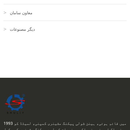
معاون سامان
دیگر مصنوعات
1993 میں قائم ہوئی، ہینن شولی پیکنگ مشینری کمپنی، لمیٹڈ کو
خوراک اور غیر خوراکی مصنوعات کے لیے پیکنگ مشینوں کی مکمل