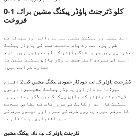
0-1 کلو ڈٹرجنٹ پاؤڈر پیکنگ مشین برائے
فروخت
ایک پیشہ ور پیکنگ مشین بنانے والے اور سپلائر کے
طور پر، ہمارے پاس مختلف قسم کی پاؤڈر پیکنگ
مشینیں ہیں جو واشنگ پاؤڈر کے لیے موزوں ہیں۔ اب،
آئیے اس عمودی ڈیٹرجنٹ پاؤڈر پاؤچ پیکنگ مشین کا
تعارف کراتے ہیں۔
ڈیٹرجنٹ پاؤڈر کے لیے خودکار عمودی پیکنگ مشین کی 2 اقسام
ہیں: دانے دار اور پاؤڈر پیکنگ مشینیں۔ دونوں
ڈیٹرجنٹ پاؤڈر کو پاؤچ پیکنگ میں لاگو ہوتے ہیں۔
پیکنگ کا انداز گاہک کی ضروریات کے مطابق پیچھے
کا مرکز مہر، چاروں طرف کی مہر، اور تینوں طرف کی
مہر اختیاری ہو سکتا ہے۔
ڈٹرجنٹ پاؤڈر کے لیے دانہ پیکنگ مشین