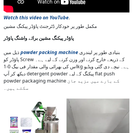
Watch this video on YouTube
.
مکمل طور پر خودکار ڈٹرجنٹ پاؤڈر پیکنگ مشین
پاؤڈر پیکنگ مشین برائے واشنگ پاؤڈر
بنیادی طور پر لیندری
powder packing machine
ذیل میں
پاؤڈر کو Screw کے ذریعے خارج کرنے اور وزن کرنے کے لیے ہے۔
اس کی بھرائی والی مقدار فی بیگ 0-1kg ہے۔ نیچے دی گئی ویڈیو
دیکھ کر آپ detergent powder پیکنگ کے لیے flat push
powder packaging machine کے بارے میں مزید جان
سکتے ہیں۔