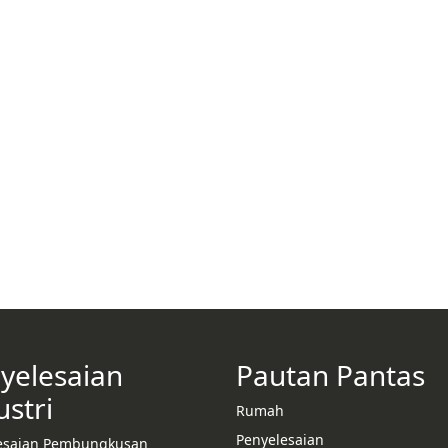
yelesaian
Pautan Pantas
ustri
Rumah
Penyelesaian
esaian Pembungkusan