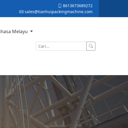
8613673689272
sales@tianhuipackingmachine.com
ahasa Melayu