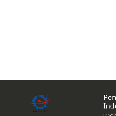
Pen
Ind
Penyel