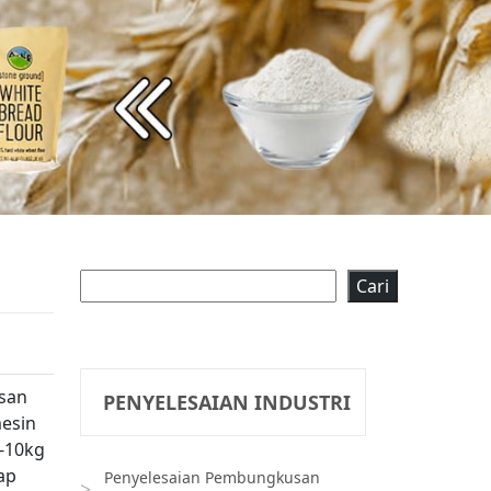
Cari
Cari
san
PENYELESAIAN INDUSTRI
mesin
1-10kg
ap
Penyelesaian Pembungkusan