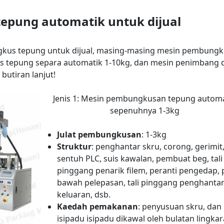
tepung automatik untuk dijual
gkus tepung untuk dijual, masing-masing mesin pembung
s tepung separa automatik 1-10kg, dan mesin penimbang 
butiran lanjut!
Jenis 1: Mesin pembungkusan tepung automa
sepenuhnya 1-3kg
Julat pembungkusan
: 1-3kg
Struktur
: penghantar skru, corong, gerimit,
sentuh PLC, suis kawalan, pembuat beg, tali
pinggang penarik filem, peranti pengedap, 
bawah pelepasan, tali pinggang penghanta
keluaran, dsb.
Kaedah pemakanan
: penyusuan skru, dan
isipadu isipadu dikawal oleh bulatan lingka