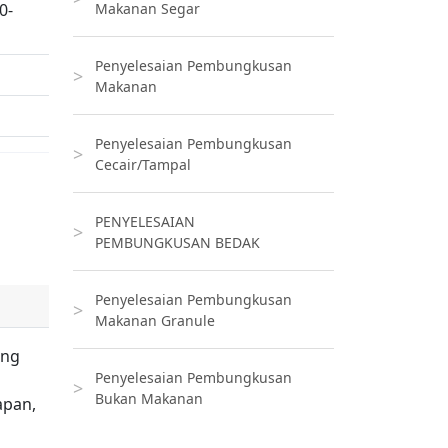
0-
Makanan Segar
Penyelesaian Pembungkusan
Makanan
Penyelesaian Pembungkusan
Cecair/Tampal
pung
ng,
PENYELESAIAN
g
PEMBUNGKUSAN BEDAK
g kek
Penyelesaian Pembungkusan
Makanan Granule
ung
Penyelesaian Pembungkusan
Bukan Makanan
apan,