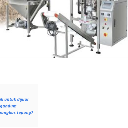
k untuk dijual
g gandum
bungkus tepung?