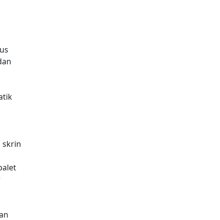
kus
dan
tik
 skrin
palet
r
ran