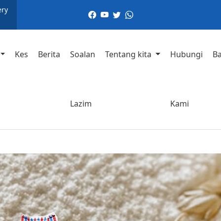
ery
Kes
Berita
Soalan
Tentang kita
Hubungi
B
Lazim
Kami