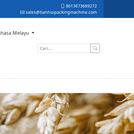
8613673689272
sales@tianhuipackingmachine.com
ahasa Melayu