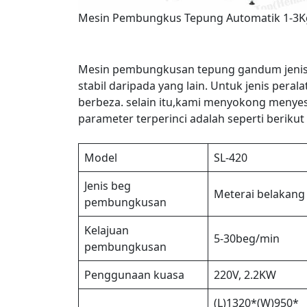
Mesin Pembungkus Tepung Automatik 1-3K
Mesin pembungkusan tepung gandum jenis la
stabil daripada yang lain. Untuk jenis per
berbeza. selain itu,kami menyokong menye
parameter terperinci adalah seperti berikut
Model
SL-420
Jenis beg
Meterai belakang
pembungkusan
Kelajuan
5-30beg/min
pembungkusan
Penggunaan kuasa
220V, 2.2KW
(L)1320*(W)950*