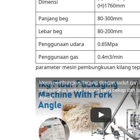
Dimensi
(H)1760mm
Panjang beg
80-300mm
Lebar beg
80-200mm
Penggunaan udara
0.65Mpa
Penggunaan gas
0.4m3/min
parameter mesin pembungkusan kilang te
Mesin pembungkus tepung dengan sudut garp
pembungkus serbuk tepung yang cekap dan t
#pack