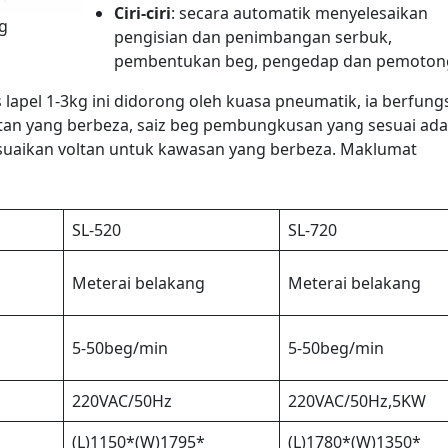
Ciri-ciri
: secara automatik menyelesaikan
g
pengisian dan penimbangan serbuk,
pembentukan beg, pengedap dan pemoton
pel 1-3kg ini didorong oleh kuasa pneumatik, ia berfungs
alatan yang berbeza, saiz beg pembungkusan yang sesuai ada
suaikan voltan untuk kawasan yang berbeza. Maklumat
SL-520
SL-720
Meterai belakang
Meterai belakang
5-50beg/min
5-50beg/min
220VAC/50Hz
220VAC/50Hz,5KW
(L)1150*(W)1795*
(L)1780*(W)1350*