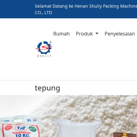
Selamat Datang ke Henan Shuliy Packing Machin
CO., LTD
Rumah
Produk
Penyelesaian
tepung