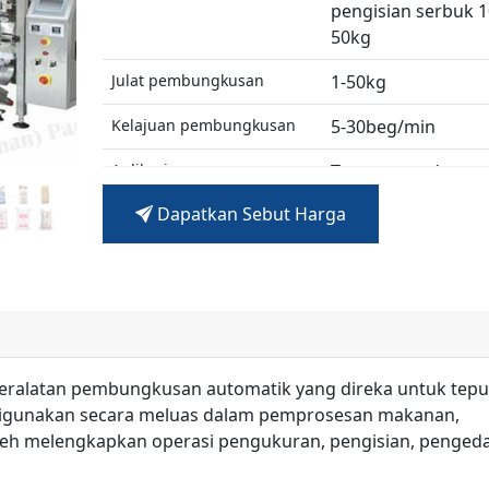
pengisian serbuk 1
50kg
Julat pembungkusan
1-50kg
Kelajuan pembungkusan
5-30beg/min
Aplikasi
Tepung gandum,
tepung jagung, te
Dapatkan Sebut Harga
beras, tepung jagu
tepung roti, tepun
serba guna, tepun
dan lain-lain
peralatan pembungkusan automatik yang direka untuk tep
 digunakan secara meluas dalam pemprosesan makanan,
boleh melengkapkan operasi pengukuran, pengisian, penged