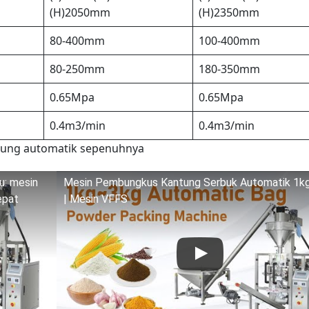
(H)2050mm
(H)2350mm
80-400mm
100-400mm
80-250mm
180-350mm
0.65Mpa
0.65Mpa
0.4m3/min
0.4m3/min
pung automatik sepenuhnya
u: mesin
Mesin Pembungkus Kantung Serbuk Automatik 1k
epat
| Mesin VFFS