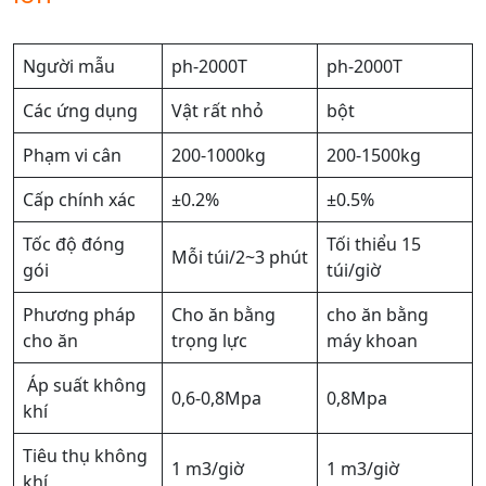
Người mẫu
ph-2000T
ph-2000T
Các ứng dụng
Vật rất nhỏ
bột
Phạm vi cân
200-1000kg
200-1500kg
Cấp chính xác
±0.2%
±0.5%
Tốc độ đóng
Tối thiểu 15
Mỗi túi/2~3 phút
gói
túi/giờ
Phương pháp
Cho ăn bằng
cho ăn bằng
cho ăn
trọng lực
máy khoan
Áp suất không
0,6-0,8Mpa
0,8Mpa
khí
Tiêu thụ không
1 m3/giờ
1 m3/giờ
khí