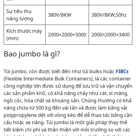
Sự tiêu thụ
380V/8KW
380V/8KW,50hz
năng lượng
Kích thước máy
2000×2000×3000
2000×2000×3400
(mm)
Bao jumbo là gì?
Túi jumbo, còn được biết đến như túi bulks hoặc
FIBCs
(Flexible Intermediate Bulk Containers), là các container
công nghiệp lớn được sử dụng để lưu trữ và vận chuyển
các sản phẩm khô, có khả năng chảy như cát, xi măng,
ngũ cốc, hóa chất và khoáng sản. Chúng thường có khả
năng chứa từ 500 kg đến vài tấn và được làm bằng vải
polypropylene dệt với vòng kéo để dễ thao tác bằng cần
cẩu hoặc xe nâng. Túi jumbo là một giải pháp thay thế
tiết kiệm chi phí và thân thiện với môi trường so với các