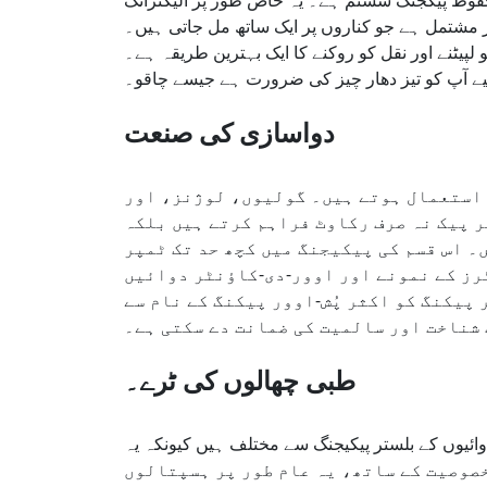
محفوظ پیکجنگ سسٹم ہے۔ یہ خاص طور پر الیکٹرانک
 ہوئی پلاسٹک شیٹس پر مشتمل ہے جو کناروں پر ایک ساتھ مل جاتی ہیں۔
لپیٹنے اور نقل کو روکنے کا ایک بہترین طریقہ ہے۔
لیے آپ کو تیز دھار چیز کی ضرورت ہے جیسے چاقو۔
دواسازی کی صنعت
 استعمال ہوتے ہیں۔ گولیوں، لوژنز، اور
 پیک نہ صرف رکاوٹ فراہم کرتے ہیں بلکہ
۔ اس قسم کی پیکیجنگ میں کچھ حد تک ٹمپر
رز کے نمونے اور اوور-دی-کاؤنٹر دوائیں
پیکنگ کو اکثر پُش-اوور پیکنگ کے نام سے
 شناخت اور سالمیت کی ضمانت دے سکتی ہے۔
طبی چھالوں کی ٹرے۔
وں کے بلستر پیکیجنگ سے مختلف ہیں کیونکہ یہ penetrative پیکیجنگ نہیں ہیں۔ یہاں، سخت پلاسٹک استعمال
خصوصیت کے ساتھ، یہ عام طور پر ہسپتالوں