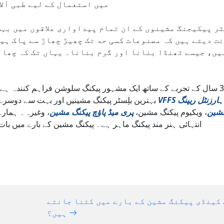
میں استعمال کے لیے طبی آلا
ر پیکیجنگ مشینوں کے ان تمام پیداواری علاقوں میں بہت
ت دیتے ہیں کہ مصنوعات کسی حد تک چھیڑ چھاڑ سے پاک ہی
یں، جیسے ٹھنڈا بنانا اور گرم بنانا۔ یہاں تک کہ چھال
ہارزنٹل ریپنگ
بہترین بلِسٹر پیکنگ مشینیں اور بہت سے دوسرے قسم کے پیکنگ کے سامان فراہم کرتے ہیں، جیسے
شین
، ویکیوم پیکنگ مشین،
پری میڈ پاؤچ پیکنگ مشین
، وغیرہ۔ ہمارے
انتہائی ہنر مند پیکنگ ماہر ہے۔ پیکنگ مشین کے بارے میں ب
 کینڈی پیکنگ مشین کے بارے میں کتنا جانتے
ہیں؟