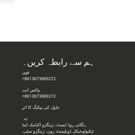
ہم سے رابطہ کریں۔
فون
+8613673689272
واٹس ایپ
+8613673689272
چاول کی پیکنگ کا اثر
پتہ:
ہنگائی روڈ ایسٹ، ژینگژو اکنامک اینڈ
ٹیکنولوجیکل ڈویلپمنٹ زون، ژینگژو سٹی،