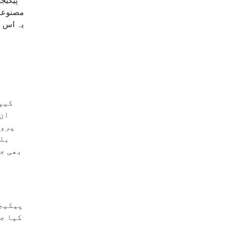
پیکیج
یہ اس ط
کیپ
ان 
پروف
بلس
بھی جا
کیا جا