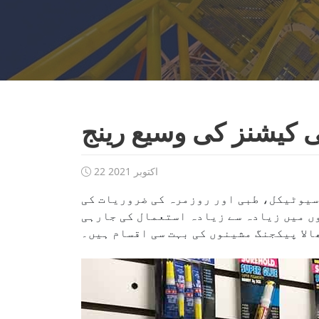
ی کیشنز کی وسیع رینج
22 اکتوبر 2021
اسیوٹیکل، طبی اور روزمرہ کی ضروریات کی
ں میں زیادہ سے زیادہ استعمال کی جارہی
الا پیکجنگ مشینوں کی بہت سی اقسام ہیں۔