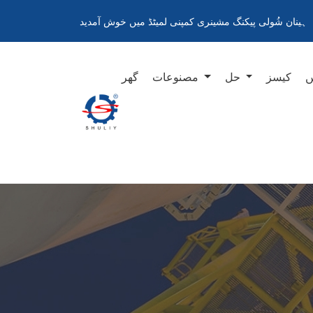
ہینان شُولی پیکنگ مشینری کمپنی لمیٹڈ میں خوش آمدید
ں
کیسز
حل
مصنوعات
گھر