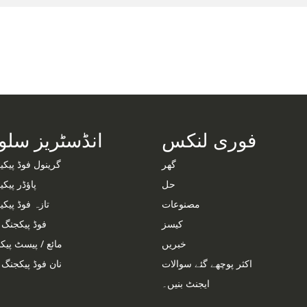
فوری لنکس
انڈسٹریز سلو
گھر
گرینول فوڈ پیک
حل
پاؤڈر پیک
مصنوعات
تازہ فوڈ پیک
کیسز
فوڈ پیکجنگ
خبریں
مائع / پیسٹ پی
اکثر پوچھے گئے سوالات
نان فوڈ پیکجن
ایجنٹ بنیں۔