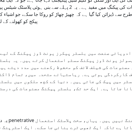
نگ کی ایک اور شکل کو کلیم شیل پیکیجنگ کہا جاتا ہے، جو کہ ایک 
مصنوعات کی پیکنگ میں مفید ہے۔ یہ 2 پہلے سے بنی
رح سے ڈیزائن کیا گیا ہے کہ چھیڑ چھاڑ کو روکا جا سکے، جو اشیاء کو 
پیکج کو کھولنے کے 
ادویاتی صنعت میں بلسٹر پیکرز یونٹ ڈوز پیکنگ کے لیے
سولز یونٹ ڈوز پیکنگ سسٹم استعمال کرتے ہیں۔ یہ بلسٹر
مصنوعات کی شیلف لائف کو محفوظ رکھنے میں مدد دیتے ہیں
 کارکردگی ہوتی ہے۔ ریاستہائے متحدہ میں، تمام ڈاکٹ
ٹر میں پیک کی جاتی ہیں۔ دنیا کے کچھ ملکوں میں بلسٹر 
نا جاتا ہے۔ ایک حد تک، بلسٹر پیکنگ مصنوعات کی درست
یہ دوائی
تا ہے تاکہ ایک ٹھوس ٹرے بنائی جا سکے۔ ایک اسٹرپنگ 