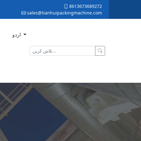
8613673689272
sales@tianhuipackingmachine.com
اردو