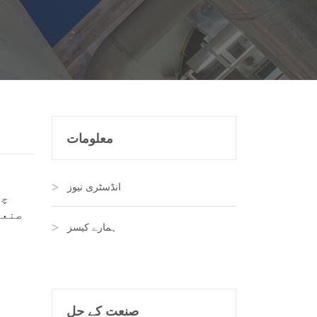
معلومات
انڈسٹری نیوز
چھ
صنعت
ہمارے کیسز
صنعت کے حل