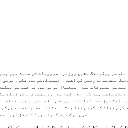
بلستر پیکیجنگ مشین روزمرہ ضروریات کی صنعت میں وسیع
نگ بہت سے صارفین کی اشیاء جیسے کھلونے، قلم، برقی 
بہت سی مصنوعات میں استعمال ہوتی ہے۔ یہ قسم کی پیکیج
دیکھ سکتے ہیں کہ اندر کیا ہے اور مصنوعات کو دیکھ سک
یہ ایک سیل شدہ تیار شدہ یونٹ ہے اور اس لیے یہ مداخلت
ک کیس مولڈ کے گرد رکھا جاتا ہے تاکہ مصنوعات کو پیکج م
میں ایک طرف کارڈ بورڈ کارڈز اور دوسر