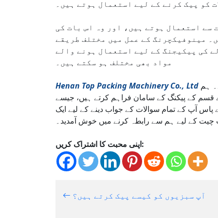
ت کو پیک کرنے کے لیے استعمال ہوتے ہیں۔
 سے استعمال ہوتے ہیں، اور وہ اس بات کی
ں۔ مینوفیکچرنگ کے عمل میں مختلف طریقے
ے کی پیکیجنگ کے لیے استعمال ہونے والے
مواد بھی مختلف ہو سکتے ہیں۔
تقریباً 30 سال کے تجربے کے ساتھ ایک مشہور پیکنگ سلوشن فراہم کنندہ ہے۔ ہم
Henan Top Packing Machinery Co., Ltd
 پاس آپ کے تمام سوالات کے جواب دینے کے لیے ایک
ات چیت کے لیے ہم سے رابطہ کرنے میں خوش آمدید۔
اپنی محبت کا اشتراک کریں:
آپ سبزیوں کو کیسے پیک کرتے ہیں؟