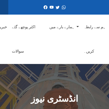
ہم سے رابطہ
ہمارے بارے میں
اکثر پوچھے گئے
خبری
کریں۔
سوالات
انڈسٹری نیوز