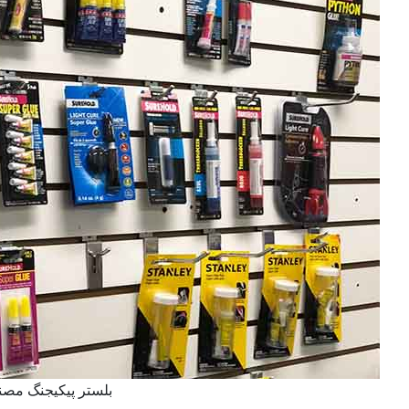
بلستر پیکیجنگ مص