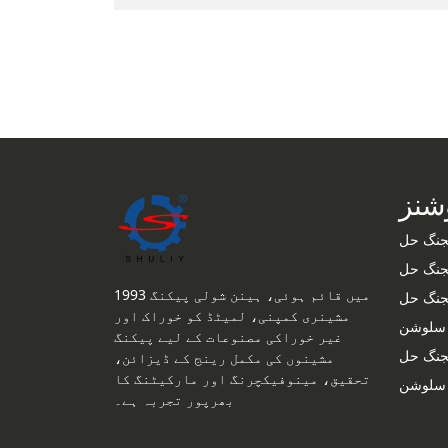
شنز
یجنگ حل
یجنگ حل
1993 میں قائم ہوئی، ہینن شولی پیکنگ
یجنگ حل
مشینری کمپنی، لمیٹڈ کو خوراک اور
 سلوشن
غیر خوراکی مصنوعات کے لیے پیکنگ
کجنگ حل
مشینوں کی مکمل رینج کے ڈیزائن،
تحقیق، مینوفیکچرنگ اور مارکیٹنگ کا
گ سلوشن
بھرپور تجربہ ہے۔