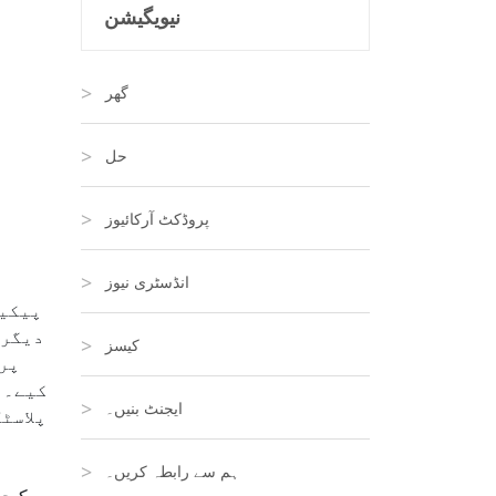
نیویگیشن
گھر
حل
پروڈکٹ آرکائیوز
انڈسٹری نیوز
پیکیج
دیگر 
کیسز
پر 
کیے۔ 
ایجنٹ بنیں۔
پلاسٹ
ہم سے رابطہ کریں۔