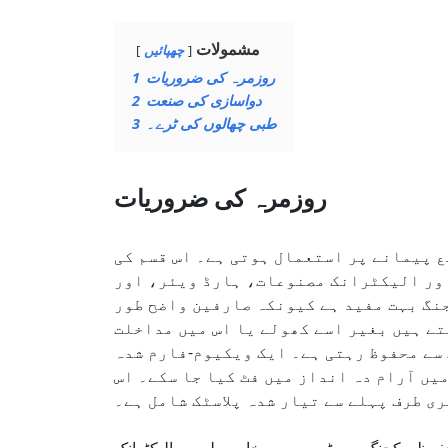
مشمولات
چھپائیں
روزمرہ کی ضروریات
1
دواسازی کی صنعت
2
طبی چھالوں کی ٹرے۔
3
روزمرہ کی ضروریات
 پیمانے پر استعمال ہوتی ہے۔ اس قسم کی
اور الیکٹرانک مصنوعات، ہارڈ ویئر، اور
نگ بہت مفید ہے کیونکہ صارفین واضح طور
تے ہیں بغیر اسے کھولے یا اس میں مداخلت
 سے محفوظ رہتی ہے۔ ایک ویکیوم-فارم شدہ
یں آرام دہ انداز میں فٹ کیا جا سکے۔ اس
ی طرف پہلے سے تیار شدہ پلاسٹک شامل ہے۔