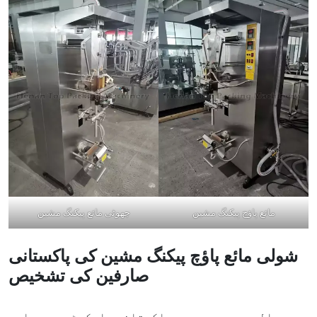
مائع پاؤچ پیکنگ مشین
چھوٹی مائع پیکنگ مشین
شولی مائع پاؤچ پیکنگ مشین کی پاکستانی
صارفین کی تشخیص
حالیہ برسوں میں، پاکستانی مارکیٹ میں ہماری