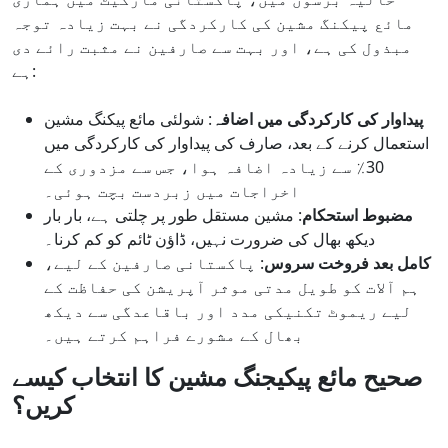
مائع پیکنگ مشین کی کارکردگی نے بہت زیادہ توجہ
مبذول کی ہے، اور بہت سے صارفین نے مثبت رائے دی
ہے:
پیداوار کی کارکردگی میں اضافہ
: شولئی مائع پیکنگ مشین
استعمال کرنے کے بعد، صارف کی پیداوار کی کارکردگی میں
30٪ سے زیادہ اضافہ ہوا، جس سے مزدوری کے
اخراجات میں زبردست بچت ہوئی۔
مضبوط استحکام
: مشین مستقل طور پر چلتی ہے، بار بار
دیکھ بھال کی ضرورت نہیں، ڈاؤن ٹائم کو کم کرنا۔
کامل بعد فروخت سروس
: پاکستانی صارفین کے لیے،
ہم آلات کو طویل مدتی موثر آپریشن کی حفاظت کے
لیے ریموٹ تکنیکی مدد اور باقاعدگی سے دیکھ
بھال کے مشورے فراہم کرتے ہیں۔
صحیح مائع پیکیجنگ مشین کا انتخاب کیسے
کریں؟