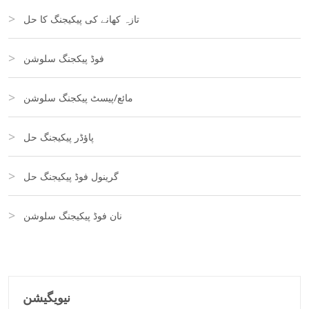
تازہ کھانے کی پیکیجنگ کا حل
فوڈ پیکجنگ سلوشن
مائع/پیسٹ پیکجنگ سلوشن
پاؤڈر پیکیجنگ حل
گرینول فوڈ پیکیجنگ حل
نان فوڈ پیکیجنگ سلوشن
نیویگیشن