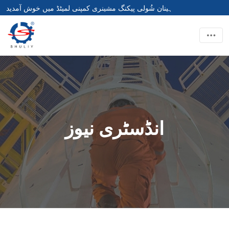
ہینان شُولی پیکنگ مشینری کمپنی لمیٹڈ میں خوش آمدید
انڈسٹری نیوز