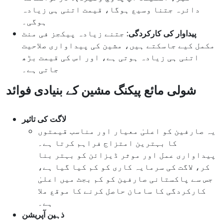
دائرہ جتنا وسیع ہوگا، قیمت اتنی ہی زیادہ
ہوگی۔
پیداوار کی کارکردگی
: جتنے زیادہ پیکجز فی منٹ
مکمل کیے جاسکتے ہیں، مشین کی پیداواری صلاحیت
اتنی ہی زیادہ ہوتی ہے، اور اس کی قیمت بڑھ
جاتی ہے۔
شولی مائع پیکنگ مشین کے بنیادی فوائد
لاگت کی تاثیر
یہ صارفین کو اعلیٰ معیار اور مناسب قیمتوں
کا بہترین امتزاج فراہم کرتا ہے۔
پیداواری عمل اور موثر ڈیزائن کو بہتر بنا
کر، لاگت کی سرمایہ کاری کو کم کیا گیا ہے،
جس سے پاکستانی صارفین کو کم بجٹ میں اعلیٰ
کارکردگی کا سامان حاصل کرنے کا موقع ملا
ہے۔
ذہین آپریشن