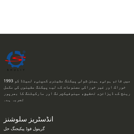
1993 میں قائم ہوئی، ہینن شولی پیکنگ مشینری کمپنی، لمیٹڈ کو
خوراک اور غیر خوراکی مصنوعات کے لیے پیکنگ مشینوں کی مکمل
رینج کے ڈیزائن، تحقیق، مینوفیکچرنگ اور مارکیٹنگ کا بھرپور
تجربہ ہے۔
انڈسٹریز سلوشنز
گرینول فوڈ پیکیجنگ حل