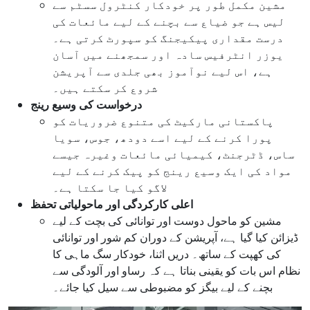
مشین مکمل طور پر خودکار کنٹرول سسٹم سے
لیس ہے جو ضیاع سے بچنے کے لیے مائعات کی
درست مقداری پیکیجنگ کو سپورٹ کرتی ہے۔
یوزر انٹرفیس سادہ اور سمجھنے میں آسان
ہے، اس لیے نوآموز بھی جلدی سے آپریشن
شروع کر سکتے ہیں۔
درخواست کی وسیع رینج
پاکستانی مارکیٹ کی متنوع ضروریات کو
پورا کرنے کے لیے اسے دودھ، جوس، سویا
ساس، ڈٹرجنٹ، کیمیائی مائعات وغیرہ جیسے
مواد کی ایک وسیع رینج کو پیک کرنے کے لیے
لاگو کیا جا سکتا ہے۔
اعلی کارکردگی اور ماحولیاتی تحفظ
مشین کو ماحول دوست اور توانائی کی بچت کے لیے
ڈیزائن کیا گیا ہے، آپریشن کے دوران کم شور اور توانائی
کی کھپت کے ساتھ۔ دریں اثنا، خودکار سگ ماہی کا
نظام اس بات کو یقینی بناتا ہے کہ رساو اور آلودگی سے
بچنے کے لیے بیگز کو مضبوطی سے سیل کیا جائے۔