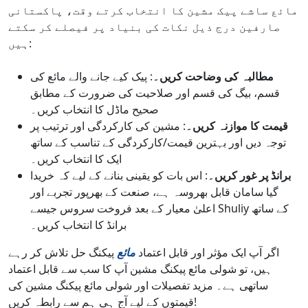
مائع ساشے پیک مشین کا انتخاب کرتے وقت، پاکستانی
صارفین درج ذیل نکات کی بنیاد پر فیصلے کر سکتے
ہیں:
مطالبہ کی وضاحت کریں۔
: پیک کیے جانے والے مائع کی
قسم، بیگ کی قسم اور صلاحیت کی ضرورت کے مطابق
صحیح ماڈل کا انتخاب کریں۔
قیمت کا موازنہ کریں۔
: مشین کی کارکردگی اور ترتیب پر
توجہ دیں اور بہترین قیمت/کارکردگی کے تناسب کے ساتھ
ایک کا انتخاب کریں۔
برانڈ پر غور کریں۔
: اس بات کو یقینی بنانے کے لیے کہ خریدا
گیا سامان قابل بھروسہ ہے، صنعت کے بھرپور تجربے اور
اعلیٰ معیار کے بعد فروخت سروس جیسے Shuliy کے ساتھ
برانڈ کا انتخاب کریں۔
اگر آپ ایک مؤثر اور قابل اعتماد
مائع
پیکنگ حل تلاش کر رہے
ہیں، تو شولی مائع پیکنگ مشین آپ کا سب سے قابل اعتماد
ساتھی ہے۔ مزید تفصیلات اور شولی مائع پیکنگ مشین کی
قیمتوں کے لیے آج ہی ہم سے رابطہ کریں!