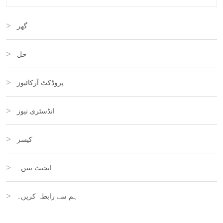
گھر
حل
پروڈکٹ آرکائیوز
انڈسٹری نیوز
کیسز
ایجنٹ بنیں۔
ہم سے رابطہ کریں۔