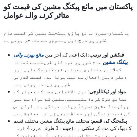
پاکستان میں مائع پیکنگ مشین کی قیمت کو
متاثر کرنے والے عوامل
پاکستان میں، مائع پاؤچ پیکجنگ مشین کی قیمت عام
طور پر درج ذیل پہلوؤں سے متاثر ہوتی ہے:
فنکشن اور ترتیب
: ایک اعلی کے آخر میں
مائع بھرنے والی
پیکنگ مشین
عام طور پر خود کار طریقے سے کھانا
کھلانے، مقداری بھرنے، خودکار سگ ماہی اور
دیگر ذہین افعال سے لیس ہوتا ہے، قیمت قدرتی
طور پر زیادہ ہوتی ہے۔
مواد اور ٹیکنالوجی
: بین الاقوامی صحت کے معیار کے
مطابق فوڈ گریڈ سٹینلیس سٹیل کے مواد سے بنی
پیکیجنگ مشین نسبتاً زیادہ مہنگی ہے۔ لیکن اس
کی خدمت زندگی اور حفاظت بھی زیادہ محفوظ ہے۔
پیکیجنگ کی قسم
: مختلف مائع پیکنگ مشین مختلف قسم
کے بیگ کی مدد کر سکتی ہے (جیسے 3 طرفہ مہر، 4 طرفہ
مہر، اسٹینڈ اپ پاؤچ وغیرہ)۔ درخواست کا