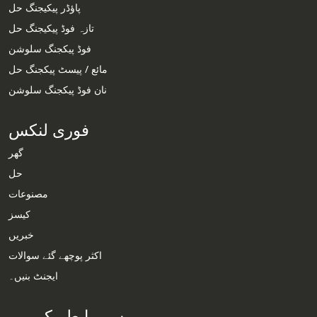
پاؤڈر پیکیجنگ حل
تازہ فوڈ پیکیجنگ حل
فوڈ پیکجنگ سلوشن
مائع / پیسٹ پیکجنگ حل
نان فوڈ پیکجنگ سلوشن
فوری لنکس
گھر
حل
مصنوعات
Whatsapp
کیسز
خبریں
Email
اکثر پوچھے گئے سوالات
ایجنٹ بنیں۔
Wechat
ہم سے رابطہ کریں۔