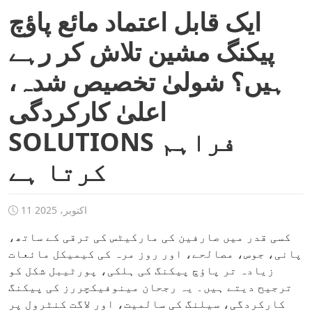
ایک قابل اعتماد مائع پاؤچ
پیکنگ مشین تلاش کر رہے
ہیں؟ شولیٰ تخصیص شدہ،
اعلیٰ کارکردگی
SOLUTIONS فراہم
کرتا ہے
11 اکتوبر، 2025
کسی قدر میں صارفین کی مارکیٹس کی ترقی کے ساتھ،
پانی، جوس، مصالحے، اور روز مرہ کی کیمیکل مائعات
زیادہ تر پاؤچ پیکنگ کی ہلکی، پورٹیبل شکل کو
ترجیح دیتے ہیں۔ یہ رجحان مینوفیکچررز کی پیکنگ
کارکردگی، سیلنگ کی سالمیت، اور لاگت کنٹرول پر