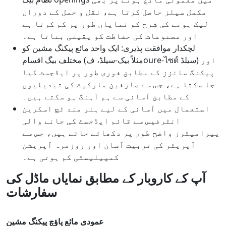
مکمل سیلز حاصل کرتا ہے، نقل و حمل کے دوران
لیک ہونے کی شرح کو نمایاں طور پر کم کرتا ہے
اور مصنوعات کی حفاظت کو یقینی بناتا ہے۔
لچکدار موافقت پذیری: ایک واحد مائع پیکنگ مشین کو
مختلف بیگ اقسام (مثلاً بیک-سیلڈ، فoure-ไซด์ سیلڈ) اور
پیکنگ سائزز کے مطابق فوری طور پر ایڈجسٹ کیا
جا سکتا ہے، جس سے صارفین مارکیٹ کی تبدیلیوں
کے مطابق آسانی سے ہم آہنگ ہو سکتے ہیں۔
استعمال میں آسانی کے لیے ہنر مند ٹچ اسکرین
انٹرفیس سے قائم ایڈجسٹ کی جانے والی
پیرامیٹرز واضح طور پر دکھائے جاتے ہیں، جس سے
آپریٹر کی تربیت آسان اور روزمرہ آپریشن
کمپیلیسٹی کم ہوتی ہے۔
آپ کے کاروبار کے مطابق نمایاں ماڈل کی
سفارشات
عمودی مائع پاؤچ پیکنگ مشین