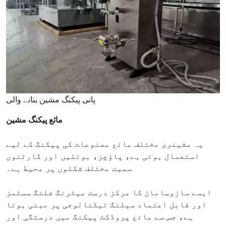
پانی پیکنگ مشین بنانے والی
مائع پیکنگ مشین
یہ مشینری مختلف مائع مصنوعات کی پیکنگ کے لیے
استعمال ہوتی ہے، پاؤچز، بوتلیں اور کارٹنوں
سمیت مختلف شکلوں پر محیط ہے۔
ایسے سازوسامان کا مرکز درست میٹرنگ فلنگ سسٹمز
اور قابل اعتماد سیلنگ ٹیکنالوجی پر مبنی ہوتا
ہے، جس سے مائع پروڈکٹ پیکنگ میں درستگی اور