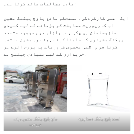
زیادہ مطالبات عائد کرتا ہے۔
ایک اعلی کارکردگی، مستحکم مائع پاؤچ پیکنگ مشین
اب کارپوریٹ مسابقت کو بڑھانے کے لیے کلیدی
سازوسامان بن چکی ہے۔ بازار میں موجود متعدد
پیکنگ مشینوں کا سامنا کرتے ہوئے وہ مشین منتخب
کرنا جو واقعی مخصوص ضروریات پر پوری اترے ہر
خریداری کے لیے بنیادی چیلنج ہے.
لسند پاؤچ پیکنگ دستاویزی
مائع پاؤچ پیکنگ مشین برائے
فروخت