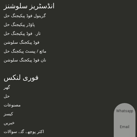
انڈسٹریز سلوشنز
گرینول فوڈ پیکیجنگ حل
پاؤڈر پیکیجنگ حل
تازہ فوڈ پیکیجنگ حل
فوڈ پیکجنگ سلوشن
مائع / پیسٹ پیکجنگ حل
نان فوڈ پیکجنگ سلوشن
فوری لنکس
گھر
حل
مصنوعات
Whatsapp
کیسز
خبریں
Email
اکثر پوچھے گئے سوالات