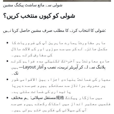
شولی سے مائع ساشٹ پیکنگ مشین
شولی کو کیوں منتخب کریں؟
شولی کا انتخاب کرنے کا مطلب صرف مشین حاصل کرنا نہیں:
ماہر مشاورت: ہمارے ماہرین آپ کی ضروریات کا
مکمل جائزہ لے کر سب سے موزوں اور کم لاگت ماڈل
کی سفارش کرتے ہیں۔
جامع معاونت: ہم آخر-تک تکنیکی مدد فراہم کرتے
ہیں—Layout پلاننگ سے لے کر آپریٹر تربیت، نصب و آغاز
تک۔
معیار کی ضمانت: بنیادی اجزاء بین الاقوامی طور
پر معروف برانڈز سے مستحکم ہیں، جس سے دیرپا
پائیداری کی ضمانت ملتی ہے۔
مستقل سپلائی: ہم مختلف规格 میں سازگار پیکنگ
فلمیں معتبر انداز میں اسٹاک رکھتے ہیں، جس سے
آپ کی سپلائی کی فکریں ختم ہوتی ہیں۔