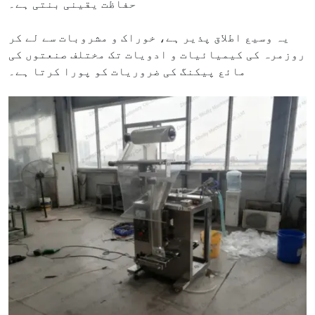
حفاظت یقینی بنتی ہے۔
یہ وسیع اطلاق پذیر ہے، خوراک و مشروبات سے لے کر
روزمرہ کی کیمیائیات و ادویات تک مختلف صنعتوں کی
مائع پیکنگ کی ضروریات کو پورا کرتا ہے۔