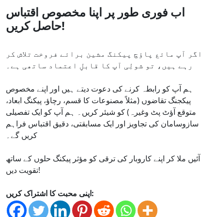
اب فوری طور پر اپنا مخصوص اقتباس
حاصل کریں!
اگر آپ مائع پاؤچ پیکنگ مشین برائے فروخت تلاش کر
رہے ہیں، تو شولِی آپ کا قابلِ اعتماد ساتھی ہے۔
ہم آپ کو رابطہ کرنے کی دعوت دیتے ہیں اور اپنے مخصوص
پیکجنگ تقاضوں (مثلاً مصنوعات کا قسم، رچاؤ، پیکنگ ابعاد،
متوقع آؤٹ پٹ وغیرہ) کو شیئر کریں۔ ہم آپ کو ایک تفصیلی
سازوسامان کی تجاویز اور ایک مسابقتی، دقیق اقتباس فراہم
کریں گے۔
آئیں ملا کر اپنے کاروبار کی ترقی کو مؤثر پیکنگ حلوں کے ساتھ
تقویت دیں!
اپنی محبت کا اشتراک کریں: