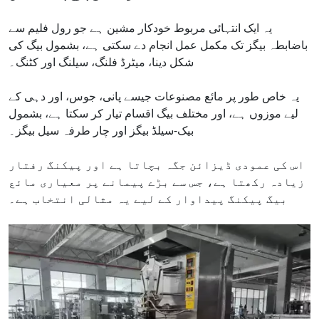
یہ ایک انتہائی مربوط خودکار مشین ہے جو رول فلیم سے
باضابطہ بیگز تک مکمل عمل انجام دے سکتی ہے، بشمول بیگ کی
شکل دینا، میٹرڈ فلنگ، سیلنگ اور کٹنگ۔
یہ خاص طور پر مائع مصنوعات جیسے پانی، جوس، اور دہی کے
لیے موزوں ہے، اور مختلف بیگ اقسام تیار کر سکتا ہے، بشمول
بیک-سیلڈ بیگز اور چار طرفہ سیل بیگز۔
اس کی عمودی ڈیزائن جگہ بچاتا ہے اور پیکنگ رفتار
زیادہ رکھتا ہے، جس سے بڑے پیمانے پر معیاری مائع
بیگ پیکنگ پیداوار کے لیے یہ مثالی انتخاب ہے۔