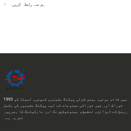
ہم سے رابطہ کریں۔
1993 میں قائم ہوئی، ہینن شولی پیکنگ مشینری کمپنی، لمیٹڈ کو
خوراک اور غیر خوراکی مصنوعات کے لیے پیکنگ مشینوں کی مکمل
رینج کے ڈیزائن، تحقیق، مینوفیکچرنگ اور مارکیٹنگ کا بھرپور
تجربہ ہے۔