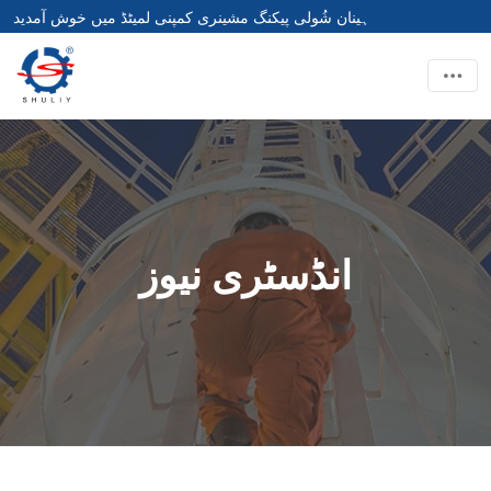
ہینان شُولی پیکنگ مشینری کمپنی لمیٹڈ میں خوش آمدید
انڈسٹری نیوز