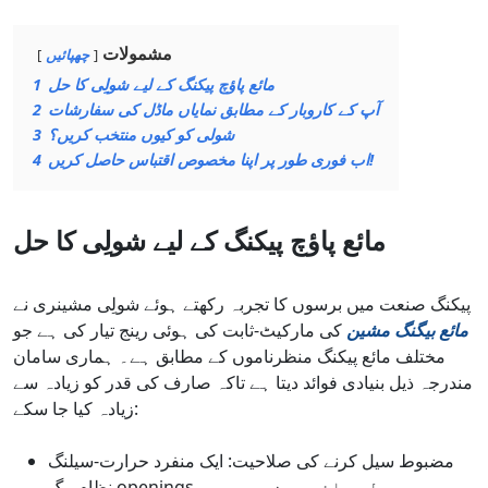
مشمولات
چھپائیں
مائع پاؤچ پیکنگ کے لیے شولِی کا حل
1
آپ کے کاروبار کے مطابق نمایاں ماڈل کی سفارشات
2
شولی کو کیوں منتخب کریں؟
3
اب فوری طور پر اپنا مخصوص اقتباس حاصل کریں!
4
مائع پاؤچ پیکنگ کے لیے شولِی کا حل
پیکنگ صنعت میں برسوں کا تجربہ رکھتے ہوئے شولِی مشینری نے
مائع بیگنگ مشین
کی مارکیٹ-ثابت کی ہوئی رینج تیار کی ہے جو
مختلف مائع پیکنگ منظرناموں کے مطابق ہے۔ ہماری سامان
مندرجہ ذیل بنیادی فوائد دیتا ہے تاکہ صارف کی قدر کو زیادہ سے
زیادہ کیا جا سکے:
مضبوط سیل کرنے کی صلاحیت: ایک منفرد حرارت-سیلنگ
نظام بیگ openings میں معمولی مائع ہونے پر بھی