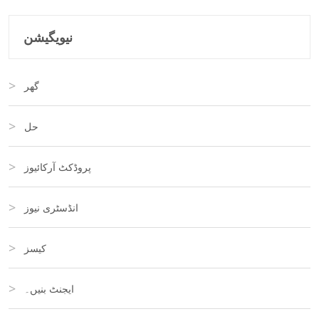
نیویگیشن
گھر
حل
پروڈکٹ آرکائیوز
انڈسٹری نیوز
کیسز
ایجنٹ بنیں۔