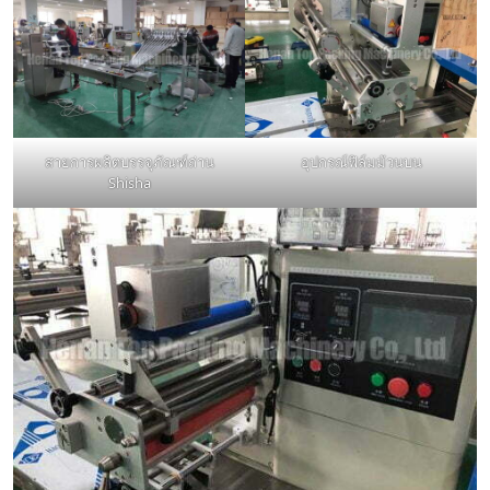
สายการผลิตบรรจุภัณฑ์ถ่าน
อุปกรณ์ฟิล์มม้วนบน
Shisha