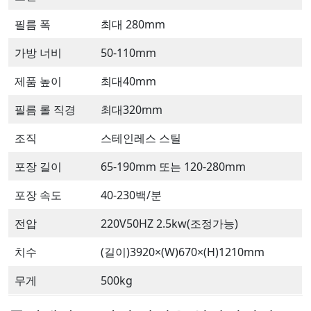
필름 폭
최대 280mm
가방 너비
50-110mm
제품 높이
최대40mm
필름 롤 직경
최대320mm
조직
스테인레스 스틸
포장 길이
65-190mm 또는 120-280mm
포장 속도
40-230백/분
전압
220V50HZ 2.5kw(조정가능)
치수
(길이)3920×(W)670×(H)1210mm
무게
500kg