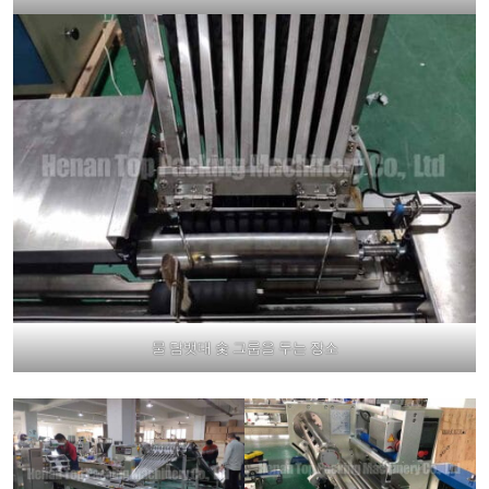
물 담뱃대 숯 그룹을 두는 장소