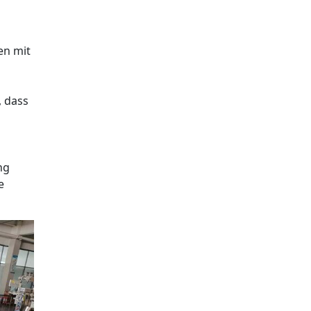
en mit
, dass
ng
e