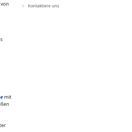
 von
Kontaktiere uns
es
ne
mit
eßen
ter