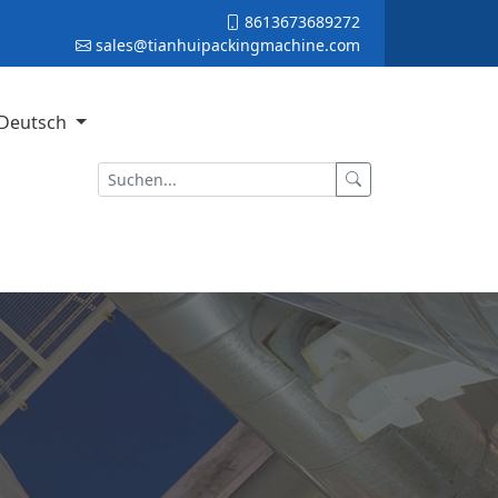
8613673689272
sales@tianhuipackingmachine.com
Deutsch