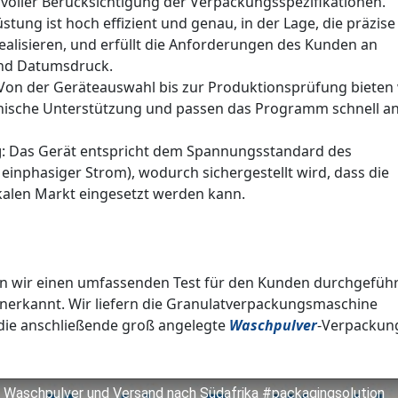
 voller Berücksichtigung der Verpackungsspezifikationen.
üstung ist hoch effizient und genau, in der Lage, die präzise
ealisieren, und erfüllt die Anforderungen des Kunden an
und Datumsdruck.
 Von der Geräteauswahl bis zur Produktionsprüfung bieten 
ische Unterstützung und passen das Programm schnell an
g
: Das Gerät entspricht dem Spannungsstandard des
einphasiger Strom), wodurch sichergestellt wird, dass die
alen Markt eingesetzt werden kann.
n wir einen umfassenden Test für den Kunden durchgeführ
erkannt. Wir liefern die Granulatverpackungsmaschine
 die anschließende groß angelegte
Waschpulver
-Verpackun
 Waschpulver und Versand nach Südafrika #packagingsolution