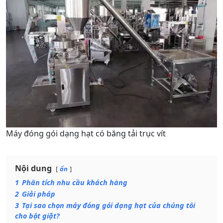
Máy đóng gói dạng hạt có băng tải trục vít
Nội dung
ẩn
1
Phân tích nhu cầu khách hàng
2
Giải pháp
3
Tại sao chọn máy đóng gói dạng hạt của chúng tôi
cho bột giặt?