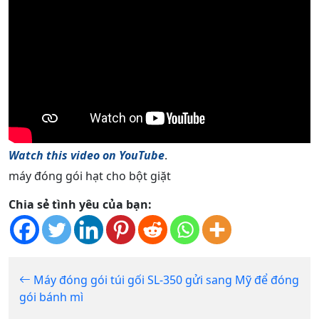
Watch this video on YouTube
.
máy đóng gói hạt cho bột giặt
Chia sẻ tình yêu của bạn:
Máy đóng gói túi gối SL-350 gửi sang Mỹ để đóng
gói bánh mì