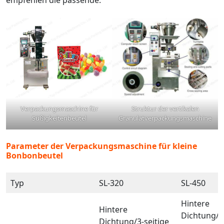
empfehlen die passende.
Verpackungsmaschine für
Struktur der vertikalen
Süßigkeitenbeutel
Granulatverpackungsmaschine
Parameter der Verpackungsmaschine für kleine
Bonbonbeutel
Typ
SL-320
SL-450
Hintere
Hintere
Dichtung/3
Dichtung/3-seitige