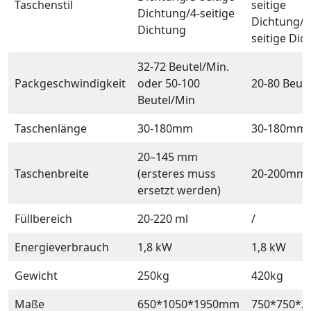
Taschenstil
seitige
Dichtung/4-seitige
Dichtung/4
Dichtung
seitige Dic
32-72 Beutel/Min.
Packgeschwindigkeit
oder 50-100
20-80 Beut
Beutel/Min
Taschenlänge
30-180mm
30-180mm
20–145 mm
Taschenbreite
(ersteres muss
20-200mm
ersetzt werden)
Füllbereich
20-220 ml
/
Energieverbrauch
1,8 kW
1,8 kW
Gewicht
250kg
420kg
Maße
650*1050*1950mm
750*750*