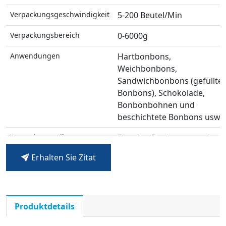
Verpackungsgeschwindigkeit
5-200 Beutel/Min
Verpackungsbereich
0-6000g
Anwendungen
Hartbonbons,
Weichbonbons,
Sandwichbonbons (gefüllte
Bonbons), Schokolade,
Bonbonbohnen und
beschichtete Bonbons usw.
Verpackungsstile
Einzelne Bonbonverpackung
Bonbonsäckchenverpackun
Erhalten Sie Zitat
Bonbontüten mit Stanze,
vorgefertigte
Bonbontütenverpackung
usw.
Produktdetails