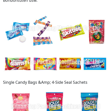
Bonbontüten usw.
Single Candy Bags &Amp; 4-Side Seal Sachets