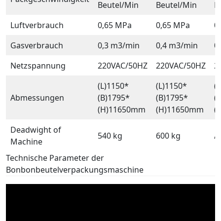
Beutel/Min
Beutel/Min
B
Luftverbrauch
0,65 MPa
0,65 MPa
0
Gasverbrauch
0,3 m3/min
0,4 m3/min
0
Netzspannung
220VAC/50HZ
220VAC/50HZ
2
(L)1150*
(L)1150*
(
Abmessungen
(B)1795*
(B)1795*
(
(H)11650mm
(H)11650mm
(
Deadwight of
540 kg
600 kg
/
Machine
Technische Parameter der
Bonbonbeutelverpackungsmaschine