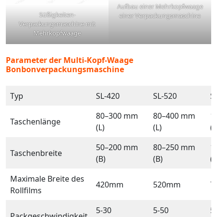
Aufbau einer Mehrkopfwaage
Süßigkeiten-
einer Verpackungsmaschine
Verpackungsmaschine mit
Mehrkopfwaage
Parameter der Multi-Kopf-Waage
Bonbonverpackungsmaschine
Typ
SL-420
SL-520
S
80–300 mm
80–400 mm
1
Taschenlänge
(L)
(L)
(L
50–200 mm
80–250 mm
1
Taschenbreite
(B)
(B)
(B
Maximale Breite des
420mm
520mm
7
Rollfilms
5-30
5-50
5
Packgeschwindigkeit