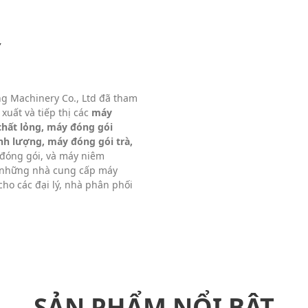
Y
ng Machinery Co., Ltd đã tham
xuất và tiếp thị các
máy
chất lỏng, máy đóng gói
nh lượng, máy đóng gói trà,
 đóng gói, và máy niêm
g những nhà cung cấp máy
cho các đại lý, nhà phân phối
SẢN PHẨM NỔI BẬT