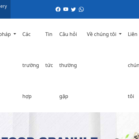
ery
 pháp
Các
Tin
Câu hỏi
Về chúng tôi
Liên
trường
tức
thường
chú
hợp
gặp
tôi