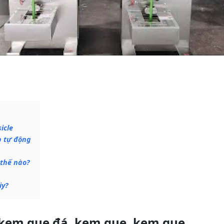
icle
p tự động
 thế nào?
iy?
kem que đá, kem que, kem que