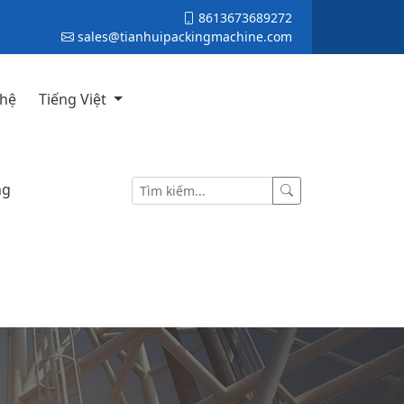
8613673689272
sales@tianhuipackingmachine.com
 hệ
Tiếng Việt
ng