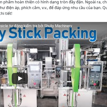
n phẩm hoàn thiện có hình dạng tròn đầy đặn. Ngoài ra, c
như điện áp, phích cắm, v.v., để đáp ứng nhu cầu của bạn. Q
hi tiết!
sicle tự động kiểm tra bởi Shuliy Machinery