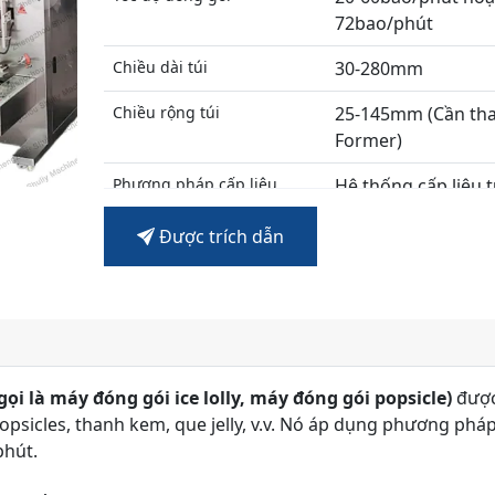
72bao/phút
Chiều dài túi
30-280mm
Chiều rộng túi
25-145mm (Cần th
Former)
Phương pháp cấp liệu
Hệ thống cấp liệu 
chảy
Được trích dẫn
gọi là máy đóng gói ice lolly, máy đóng gói popsicle)
được
psicles, thanh kem, que jelly, v.v. Nó áp dụng phương phá
phút.