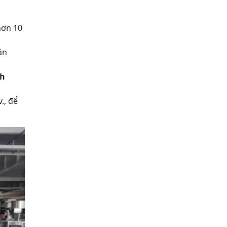
hơn 10
án
nh
.v., để