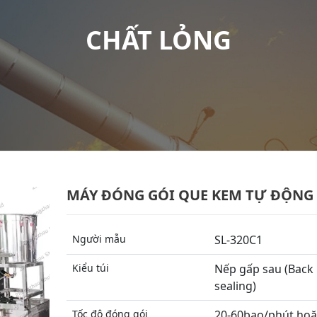
CHẤT LỎNG
MÁY ĐÓNG GÓI QUE KEM TỰ ĐỘNG
Người mẫu
SL-320C1
Kiểu túi
Nếp gấp sau (Back
sealing)
Tốc độ đóng gói
20-60bao/phút hoặ