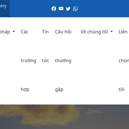
ery
 pháp
Các
Tin
Câu hỏi
Về chúng tôi
Liên
trường
tức
thường
chú
hợp
gặp
tôi