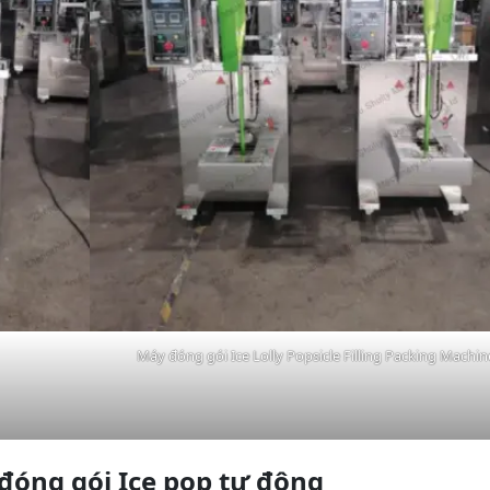
Máy đóng gói Ice Lolly Popsicle Filling Packing Machin
đóng gói Ice pop tự động