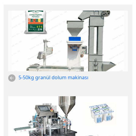
5-50kg granül dolum makinası