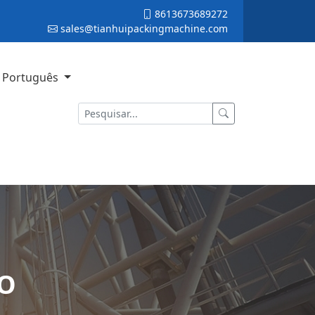
8613673689272
sales@tianhuipackingmachine.com
Português
O