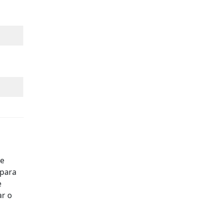
le
 para
e
ar o