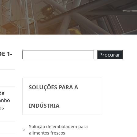
E 1-
Pesquisar
Procurar
SOLUÇÕES PARA A
de
anho
INDÚSTRIA
os
Solução de embalagem para
alimentos frescos