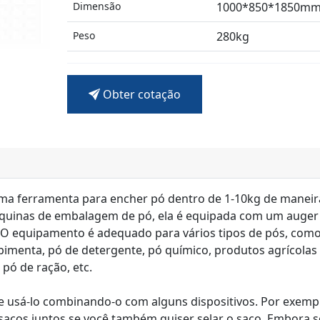
Dimensão
1000*850*1850m
Peso
280kg
Obter cotação
ma ferramenta para encher pó dentro de 1-10kg de maneir
máquinas de embalagem de pó, ela é equipada com um auger
O equipamento é adequado para vários tipos de pós, como 
pimenta, pó de detergente, pó químico, produtos agrícolas
 pó de ração, etc.
e usá-lo combinando-o com alguns dispositivos. Por exempl
cos juntos se você também quiser selar o saco. Embora s