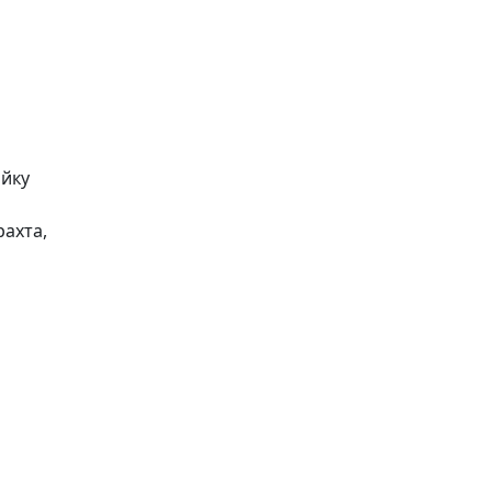
ойку
ахта,