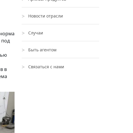
Новости отрасли
Случаи
 норма
 под
Быть агентом
тью
Связаться с нами
в в
ема