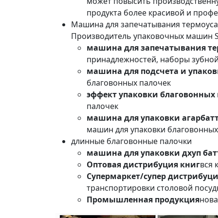
может повысить производственну
продукта более красивой и профе
Машина для запечатывания термоусад
Производитель упаковочных машин S
машина для запечатывания те
принадлежностей, наборы зубной
машина для подсчета и упаков
благовонных палочек
эффект упаковки благовонных
палочек
машина для упаковки агарбатт
машин для упаковки благовонных
длинные благовонные палочки
машина для упаковки дхуп бат
Оптовая дистрибуция книг
вся 
Супермаркет/супер дистрибуц
транспортировки столовой посуд
Промышленная продукция
нова