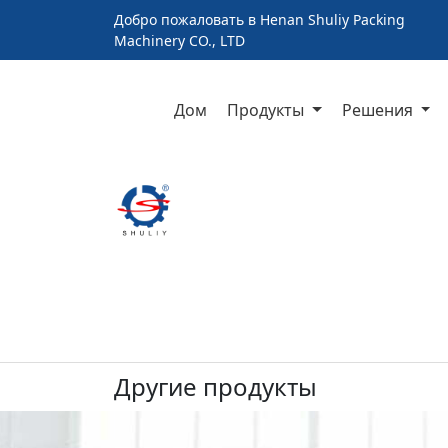
Добро пожаловать в Henan Shuliy Packing
Machinery CO., LTD
Дом
Продукты
Решения
Другие продукты