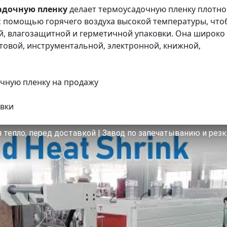
интеллектуальное
для упаковки различных
адочную пленку
делает термоусадочную пленку плотно
управление
размеров планок по
с помощью горячего воздуха высокой температуры, что
температурой,
отдельности или в
й, влагозащитной и герметичной упаковки. Она широко
равномерная и
комбинации.
товой, инструментальной, электронной, книжной,
плотная усадка,
обеспечивающая
красивую и
чную пленку на продажу
безморщинистую
упаковку.
вки
Материалы и конструкция
ПОФ, ПВХ, ПЭ
высокого качества:
тепло, перед доставкой | Завод по запечатыванию и резк
использование
конвейерной ленты,
устойчивой к высоким
температурам, и
утолщенного корпуса
печи для усадки для
обеспечения
стабильности и
долговечности