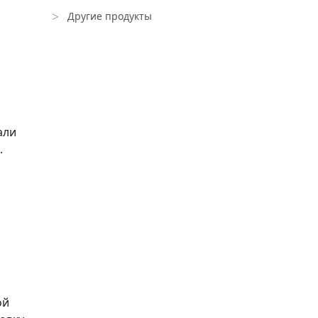
Другие продукты
али
.
ой