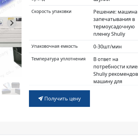
Скорость упаковки
Решение: машина
запечатывания в
термоусадочную
пленку Shuliy
Упаковочная емкость
0-30шт/мин
Температура уплотнения
В ответ на
потребности клие
Shuliy рекомендо
машину для
термоусадочной
упаковки со
Получить цену
следующей
конфигурацией:
Адаптируемый размер
Эффективная сис
планки: гибкий и
усадки:
регулируемый, подходит