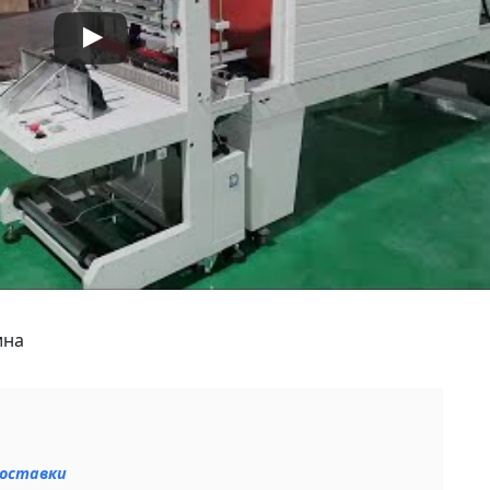
оборудования.
Приложения
Автоматическая
работа: поддержк
непрерывной раб
требуется только
простая операция
завершения
автоматической
упаковки.
ина
доставки