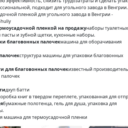
ю эффективность, снизить трудозатраты и сделать упак
ссиональной, подходит для угольного завода в Венгрии.
очной пленкой для угольного завода в Венгрии -
huliy
рмоусадочной пленкой на продажу
наборы туалетных
 пасты и зубной щетки, кухонные наборы.
ки благовонных палочек
машина для оборачивания
 палочек
структура машины для упаковки благовонных
и для благовонных палочек
известный производител
 палочек
ти
дхуп батти
коробка книг в твердом переплете, упакованная для отп
ия
бумажные полотенца, гель для душа, упаковка для
ы.
я машина для термоусадочной пленки