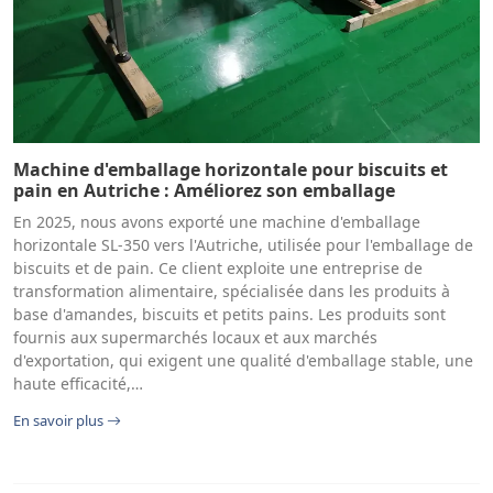
Machine d'emballage horizontale pour biscuits et
pain en Autriche : Améliorez son emballage
En 2025, nous avons exporté une machine d'emballage
horizontale SL-350 vers l'Autriche, utilisée pour l'emballage de
biscuits et de pain. Ce client exploite une entreprise de
transformation alimentaire, spécialisée dans les produits à
base d'amandes, biscuits et petits pains. Les produits sont
fournis aux supermarchés locaux et aux marchés
d'exportation, qui exigent une qualité d'emballage stable, une
haute efficacité,…
En savoir plus