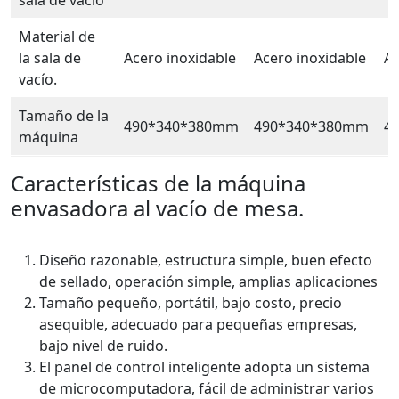
sala de vacío
Material de
la sala de
Acero inoxidable
Acero inoxidable
Ac
vacío.
Tamaño de la
490*340*380mm
490*340*380mm
4
máquina
Características de la máquina
envasadora al vacío de mesa.
Diseño razonable, estructura simple, buen efecto
de sellado, operación simple, amplias aplicaciones
Tamaño pequeño, portátil, bajo costo, precio
asequible, adecuado para pequeñas empresas,
bajo nivel de ruido.
El panel de control inteligente adopta un sistema
de microcomputadora, fácil de administrar varios