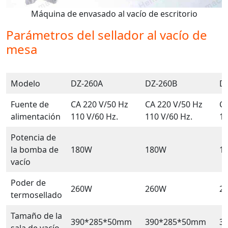
Máquina de envasado al vacío de escritorio
Parámetros del sellador al vacío de
mesa
Modelo
DZ-260A
DZ-260B
D
Fuente de
CA 220 V/50 Hz
CA 220 V/50 Hz
CA
alimentación
110 V/60 Hz.
110 V/60 Hz.
11
Potencia de
la bomba de
180W
180W
1
vacío
Poder de
260W
260W
2
termosellado
Tamaño de la
390*285*50mm
390*285*50mm
3