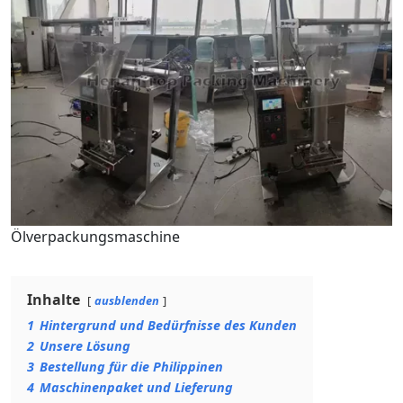
Ölverpackungsmaschine
Inhalte
ausblenden
1
Hintergrund und Bedürfnisse des Kunden
2
Unsere Lösung
3
Bestellung für die Philippinen
4
Maschinenpaket und Lieferung