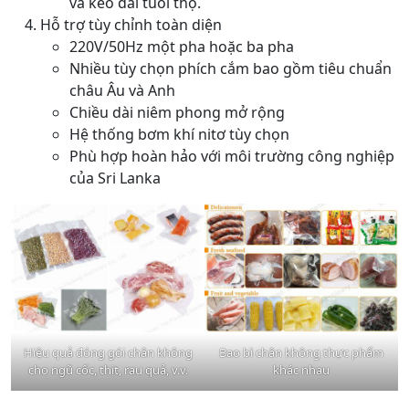
và kéo dài tuổi thọ.
Hỗ trợ tùy chỉnh toàn diện
220V/50Hz một pha hoặc ba pha
Nhiều tùy chọn phích cắm bao gồm tiêu chuẩn
châu Âu và Anh
Chiều dài niêm phong mở rộng
Hệ thống bơm khí nitơ tùy chọn
Phù hợp hoàn hảo với môi trường công nghiệp
của Sri Lanka
Hiệu quả đóng gói chân không
Bao bì chân không thực phẩm
cho ngũ cốc, thịt, rau quả, v.v.
khác nhau