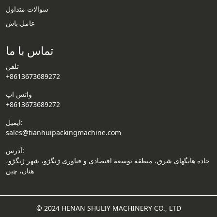
سوالات متداول
Email
عامل باش
Wechat
تماس با ما
Chat
تلفن
+8613673689272
واتس اپ
+8613673689272
ایمیل:
sales@tianhuipackingmachine.com
آدرس:
جاده هانگهای شرق، منطقه توسعه اقتصادی و فناوری ژنگژو، شهر ژنگژو،
هنان، چین
© 2024 HENAN SHULIY MACHINERY CO., LTD