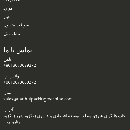
موارد
Whatsapp
اخبار
سوالات متداول
Email
عامل باش
Wechat
تماس با ما
Chat
تلفن
+8613673689272
واتس اپ
+8613673689272
ایمیل:
sales@tianhuipackingmachine.com
آدرس:
جاده هانگهای شرق، منطقه توسعه اقتصادی و فناوری ژنگژو، شهر ژنگژو،
هنان، چین