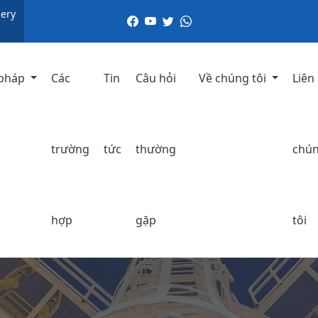
ery
 pháp
Các
Tin
Câu hỏi
Về chúng tôi
Liên
trường
tức
thường
chú
hợp
gặp
tôi