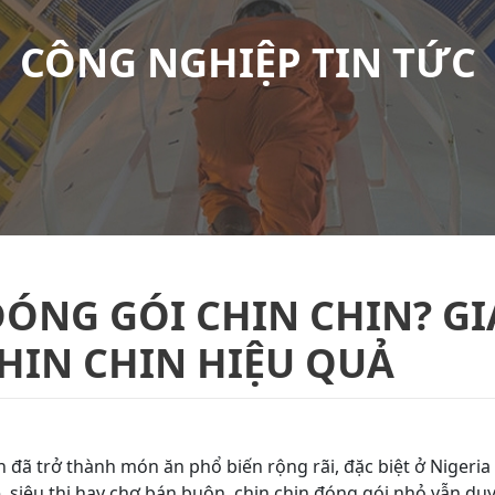
CÔNG NGHIỆP TIN TỨC
ÓNG GÓI CHIN CHIN? GI
HIN CHIN HIỆU QUẢ
n đã trở thành món ăn phổ biến rộng rãi, đặc biệt ở Nigeria
 siêu thị hay chợ bán buôn, chin chin đóng gói nhỏ vẫn duy 