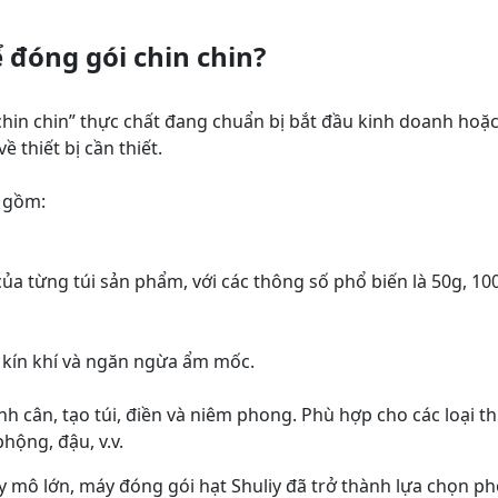
đóng gói chin chin?
chin chin” thực chất đang chuẩn bị bắt đầu kinh doanh hoặ
 thiết bị cần thiết.
o gồm:
ủa từng túi sản phẩm, với các thông số phổ biến là 50g, 10
 kín khí và ngăn ngừa ẩm mốc.
ình cân, tạo túi, điền và niêm phong. Phù hợp cho các loại t
hộng, đậu, v.v.
 mô lớn, máy đóng gói hạt Shuliy đã trở thành lựa chọn ph