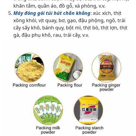
khăn tắm, quần áo, đồ gỗ, xà phòng, v.v.
Máy đóng gói túi hút chân không
: xúc xích, thịt
xông khói, vịt quay, bơ, gạo, đậu phộng, ngô, trái
cây sấy khô, bánh quy, bột mì, thịt bò, thịt lợn, thịt
gà, đậu phụ khô, rau, trái cây, v.v.