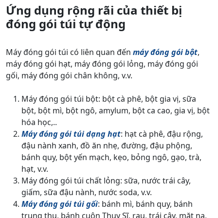
Ứng dụng rộng rãi của thiết bị
đóng gói túi tự động
Máy đóng gói túi có liên quan đến
máy đóng gói bột
,
máy đóng gói hạt, máy đóng gói lỏng, máy đóng gói
gối, máy đóng gói chân không, v.v.
Máy đóng gói túi bột: bột cà phê, bột gia vị, sữa
bột, bột mì, bột ngô, amylum, bột ca cao, gia vị, bột
hóa học,..
Máy đóng gói túi dạng hạt
: hạt cà phê, đậu rộng,
đậu nành xanh, đồ ăn nhẹ, đường, đậu phộng,
bánh quy, bột yến mạch, kẹo, bỏng ngô, gạo, trà,
hạt, v.v.
Máy đóng gói túi chất lỏng: sữa, nước trái cây,
giấm, sữa đậu nành, nước soda, v.v.
Máy đóng gói túi gối
: bánh mì, bánh quy, bánh
trung thu, bánh cuộn Thụy Sĩ, rau, trái cây, mặt nạ,