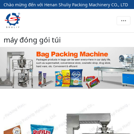
Chào mừng đến với Henan Shuliy Packing Machinery CO., LTD
máy đóng gói túi