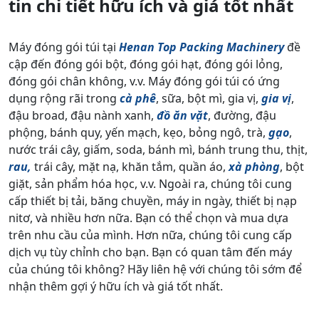
tin chi tiết hữu ích và giá tốt nhất
Máy đóng gói túi tại
Henan Top Packing Machinery
đề
cập đến đóng gói bột, đóng gói hạt, đóng gói lỏng,
đóng gói chân không, v.v. Máy đóng gói túi có ứng
dụng rộng rãi trong
cà phê
, sữa, bột mì, gia vị,
gia vị
,
đậu broad, đậu nành xanh,
đồ ăn vặt
, đường, đậu
phộng, bánh quy, yến mạch, kẹo, bỏng ngô, trà,
gạo
,
nước trái cây, giấm, soda, bánh mì, bánh trung thu, thịt,
rau,
trái cây, mặt nạ, khăn tắm, quần áo,
xà phòng
, bột
giặt, sản phẩm hóa học, v.v. Ngoài ra, chúng tôi cung
cấp thiết bị tải, băng chuyền, máy in ngày, thiết bị nạp
nitơ, và nhiều hơn nữa. Bạn có thể chọn và mua dựa
trên nhu cầu của mình. Hơn nữa, chúng tôi cung cấp
dịch vụ tùy chỉnh cho bạn. Bạn có quan tâm đến máy
của chúng tôi không? Hãy liên hệ với chúng tôi sớm để
nhận thêm gợi ý hữu ích và giá tốt nhất.