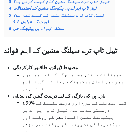
ٹیبل ٹاپ ٹرے سیلنگ مشین کام کیسے کرتی ہے؟
3
ٹیبل ٹاپ ایم اے پی پیکیجنگ مشین کے استعمالات
4
ٹیبل ٹاپ ٹرے سیلنگ مشین کی قیمت کیا ہے؟
5
قیمت کے عوامل
5.1
متعلقہ ایم اے پی پیکیجنگ حل
6
ٹیبل ٹاپ ٹرے سیلنگ مشین کے اہم فوائد
مضبوط ڈیزائن، طاقتور کارکردگی
چھوٹا فٹ پرنٹ، محدود جگہ کے لیے موزوں،
پھر بھی اعلیٰ پیکیجنگ کی کارکردگی فراہم
کرتا ہے۔
تازہ پن کی تازگی کے لیے درست گیس کی تبدیلی
≥99% گیس تبدیلی کی شرح اور درست مکسنگ کی
درستگی کے ساتھ، ٹیبل ٹاپ ایم اے پی
پیکیجنگ مشین آکسیڈیشن کو روکنے اور
بیکٹیریا کی نشوونما کو روکنے میں مؤثر
ہے۔