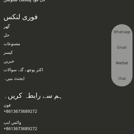
فوری لنکس
گھر
Whatsapp
حل
مصنوعات
Email
کیسز
خبریں
Wechat
اکثر پوچھے گئے سوالات
ایجنٹ بنیں۔
Chat
ہم سے رابطہ کریں۔
فون
+8613673689272
واٹس ایپ
+8613673689272