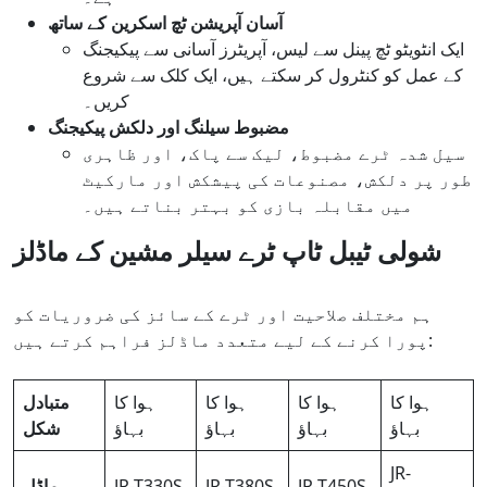
آسان آپریشن ٹچ اسکرین کے ساتھ
ایک انٹویٹو ٹچ پینل سے لیس، آپریٹرز آسانی سے پیکیجنگ
کے عمل کو کنٹرول کر سکتے ہیں، ایک کلک سے شروع
کریں۔
مضبوط سیلنگ اور دلکش پیکیجنگ
سیل شدہ ٹرے مضبوط، لیک سے پاک، اور ظاہری
طور پر دلکش، مصنوعات کی پیشکش اور مارکیٹ
میں مقابلہ بازی کو بہتر بناتے ہیں۔
شولی ٹیبل ٹاپ ٹرے سیلر مشین کے ماڈلز
ہم مختلف صلاحیت اور ٹرے کے سائز کی ضروریات کو
پورا کرنے کے لیے متعدد ماڈلز فراہم کرتے ہیں:
ہوا کا
ہوا کا
ہوا کا
ہوا کا
متبادل
بہاؤ
بہاؤ
بہاؤ
بہاؤ
شکل
JR-
JR-T450S
JR-T380S
JR-T330S
ماڈل