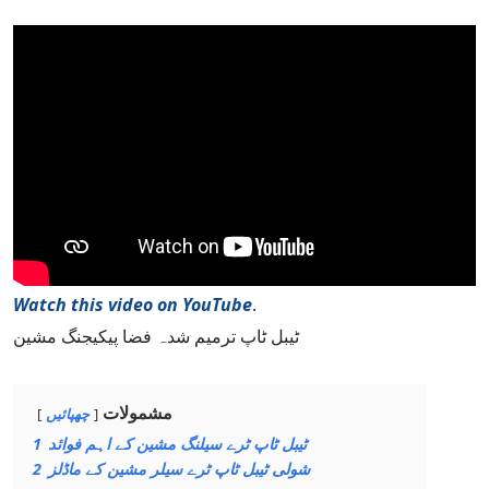
Watch this video on YouTube
.
ٹیبل ٹاپ ترمیم شدہ فضا پیکیجنگ مشین
مشمولات
چھپائیں
ٹیبل ٹاپ ٹرے سیلنگ مشین کے اہم فوائد
1
شولی ٹیبل ٹاپ ٹرے سیلر مشین کے ماڈلز
2