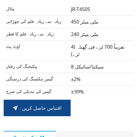
JR-T450S
ماڈل
450 ملی میٹر
زیادہ سے زیادہ فلم کی چوڑائی
240 ملی میٹر
زیادہ سے زیادہ فلم کا قطر
تقریباً 700 ٹرے فی گھنٹہ (4
آؤٹ پٹ
ٹرے)
8 سیکنڈ/سائیکل
پیکیجنگ کی رفتار
±2%
گیس مکسنگ کی درستگی
≥99%
گیس کی تبدیلی کی شرح
اقتباس حاصل کریں۔