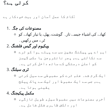
کرتی ہے؟
کام کا عمل آسان اور بہت خودکار ہے:
مصنوعات کی جگہ
کھانے کی اشیاء جیسے تازہ گوشت، پھل، یا تیار کھانے کو
ٹرے میں رکھیں۔
ویکیوم اور گیس فلشنگ
ایم اے پی پیکنگ مشین سب سے پہلے ہوا کو ٹرے
سے نکالتی ہے، پھر نائٹروجن یا مکس گیسز
کو اعلیٰ درستگی کے ساتھ داخل کرتی ہے۔
ٹری سیلنگ
ایک گرم شدہ فلم ٹرے کو مضبوطی سے سیل کرتی
ہے، جس سے ایک مضبوط اور لیک سے پاک پیکج
یقینی ہوتا ہے۔
مکمل پیکیجنگ
آخری مصنوعات میں مضبوط سیل، طویل تازگی،
اور دلکش ظاہری شکل شامل ہے۔