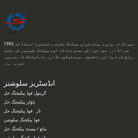
1993 میں قائم ہوئی، ہینن شولی پیکنگ مشینری کمپنی، لمیٹڈ کو
خوراک اور غیر خوراکی مصنوعات کے لیے پیکنگ مشینوں کی مکمل
رینج کے ڈیزائن، تحقیق، مینوفیکچرنگ اور مارکیٹنگ کا بھرپور
تجربہ ہے۔
انڈسٹریز سلوشنز
گرینول فوڈ پیکیجنگ حل
پاؤڈر پیکیجنگ حل
تازہ فوڈ پیکیجنگ حل
فوڈ پیکجنگ سلوشن
مائع / پیسٹ پیکجنگ حل
نان فوڈ پیکجنگ سلوشن