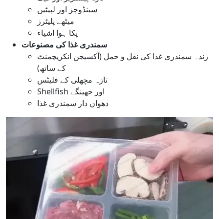
سینڈوچز اور لپیٹیں
میٹھے پلیٹرز
پکا ہوا اشیاء
سمندری غذا کی مصنوعات
زندہ سمندری غذا کی نقل و حمل (آکسیجن انکریچمنٹ
کے ساتھ)
تازہ مچھلی کے فلیٹس
Shellfish اور جھینگے
دھواں دار سمندری غذا