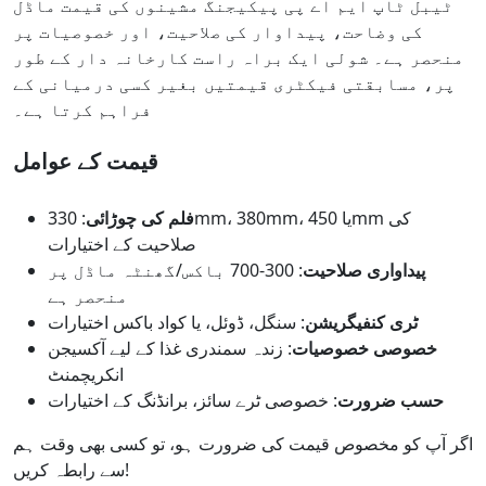
ٹیبل ٹاپ ایم اے پی پیکیجنگ مشینوں کی قیمت ماڈل
کی وضاحت، پیداوار کی صلاحیت، اور خصوصیات پر
منحصر ہے۔ شولی ایک براہ راست کارخانہ دار کے طور
پر، مسابقتی فیکٹری قیمتیں بغیر کسی درمیانی کے
فراہم کرتا ہے۔
قیمت کے عوامل
فلم کی چوڑائی
: 330mm، 380mm، یا 450mm کی
صلاحیت کے اختیارات
پیداواری صلاحیت
: 300-700 باکس/گھنٹہ ماڈل پر
منحصر ہے
ٹری کنفیگریشن
: سنگل، ڈوئل، یا کواد باکس اختیارات
خصوصی خصوصیات
: زندہ سمندری غذا کے لیے آکسیجن
انکریچمنٹ
حسب ضرورت
: خصوصی ٹرے سائز، برانڈنگ کے اختیارات
اگر آپ کو مخصوص قیمت کی ضرورت ہو، تو کسی بھی وقت ہم
سے رابطہ کریں!