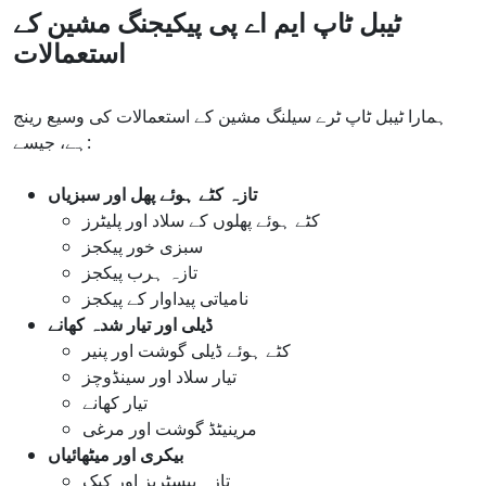
ٹیبل ٹاپ ایم اے پی پیکیجنگ مشین کے
استعمالات
ہمارا ٹیبل ٹاپ ٹرے سیلنگ مشین کے استعمالات کی وسیع رینج
ہے، جیسے:
تازہ کٹے ہوئے پھل اور سبزیاں
کٹے ہوئے پھلوں کے سلاد اور پلیٹرز
سبزی خور پیکجز
تازہ ہرب پیکجز
نامیاتی پیداوار کے پیکجز
ڈیلی اور تیار شدہ کھانے
کٹے ہوئے ڈیلی گوشت اور پنیر
تیار سلاد اور سینڈوچز
تیار کھانے
مرینیٹڈ گوشت اور مرغی
بیکری اور میٹھائیاں
تازہ پیسٹریز اور کیک