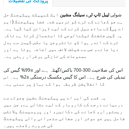
پروڈکٹ کی تفصیلات
شولی
ٹیبل ٹاپ ٹرے سیلنگ مشین
ایک کمپیکٹ پیکیجنگ حل
ہے جو کھانے کے ٹرے کو ترمیم شدہ فضا پیکیجنگ (ایم
اے پی) کے ساتھ سیل کرنے کے لیے ڈیزائن کیا گیا ہے۔
یہ گیس فلشنگ ٹیکنالوجی کا استعمال کرتا ہے تاکہ
ٹرے کے اندر ہوا کو نائٹروجن یا مکس گیسز سے بدل
دیا جائے، جس سے شیلف لائف میں اضافہ ہوتا ہے اور
مصنوعات کی تازگی برقرار رہتی ہے۔
اس کی صلاحیت 300-700 باکس/گھنٹہ ہے، اور ≥99% گیس کی
تبدیلی کی شرح ہے۔ اس کا گیس مکسنگ درستگی ±2% ہے۔ اس
کا انفلایشن طریقہ ہوا کے بہاؤ پر مبنی ہے۔
یہ قسم کی ایم اے پی پیکیجنگ مشین چھوٹے سے
درمیانے درجے کے کاروبار کے لیے مثالی ہے، جن میں
ریستوراں، کھانے کی دکانیں، اور پروسیسنگ پلانٹس
شامل ہیں جو موثر اور صفائی ستھرائی والی پیکیجنگ
کی ضرورت رکھتے ہیں۔