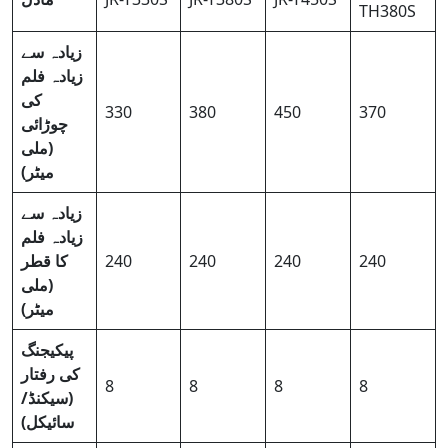
TH380S
زیادہ سے
زیادہ فلم
کی
330
380
450
370
چوڑائی
(ملی
میٹر)
زیادہ سے
زیادہ فلم
240
240
240
240
کا قطر
(ملی
میٹر)
پیکیجنگ
کی رفتار
8
8
8
8
(سیکنڈ/
سائیکل)