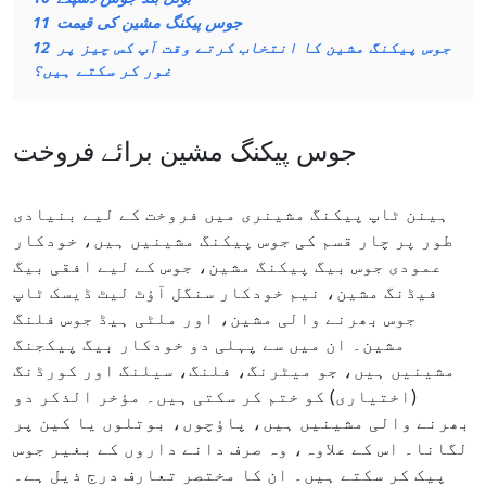
جوس پیکنگ مشین کی قیمت
11
جوس پیکنگ مشین کا انتخاب کرتے وقت آپ کس چیز پر
12
غور کر سکتے ہیں؟
جوس پیکنگ مشین برائے فروخت
ہینن ٹاپ پیکنگ مشینری میں فروخت کے لیے بنیادی
طور پر چار قسم کی جوس پیکنگ مشینیں ہیں، خودکار
عمودی جوس بیگ پیکنگ مشین، جوس کے لیے افقی بیگ
فیڈنگ مشین، نیم خودکار سنگل آؤٹ لیٹ ڈیسک ٹاپ
جوس بھرنے والی مشین، اور ملٹی ہیڈ جوس فلنگ
مشین۔ ان میں سے پہلی دو خودکار بیگ پیکجنگ
مشینیں ہیں، جو میٹرنگ، فلنگ، سیلنگ اور کورڈنگ
(اختیاری) کو ختم کر سکتی ہیں۔ مؤخر الذکر دو
بھرنے والی مشینیں ہیں، پاؤچوں، بوتلوں یا کین پر
لگانا۔ اس کے علاوہ، وہ صرف دانے داروں کے بغیر جوس
پیک کر سکتے ہیں۔ ان کا مختصر تعارف درج ذیل ہے۔