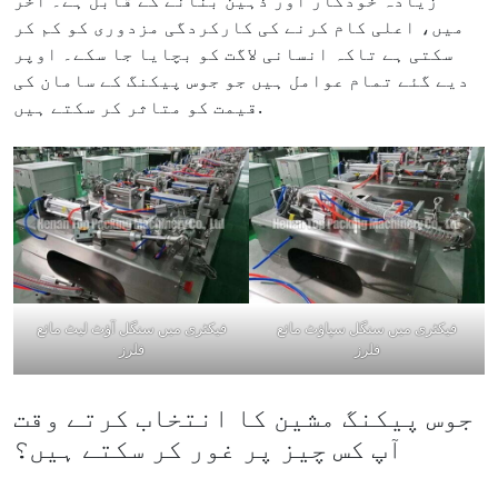
میں، اعلی کام کرنے کی کارکردگی مزدوری کو کم کر
سکتی ہے تاکہ انسانی لاگت کو بچایا جا سکے۔ اوپر
دیے گئے تمام عوامل ہیں جو جوس پیکنگ کے سامان کی
قیمت کو متاثر کر سکتے ہیں.
فیکٹری میں سنگل سپاؤٹ مائع
فیکٹری میں سنگل آؤٹ لیٹ مائع
فلرز
فلرز
جوس پیکنگ مشین کا انتخاب کرتے وقت
آپ کس چیز پر غور کر سکتے ہیں؟