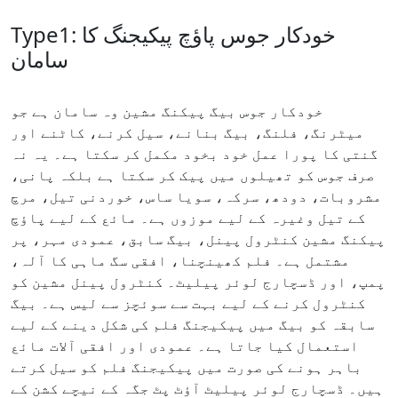
Type1: خودکار جوس پاؤچ پیکیجنگ کا
سامان
خودکار جوس بیگ پیکنگ مشین وہ سامان ہے جو
میٹرنگ، فلنگ، بیگ بنانے، سیل کرنے، کاٹنے اور
گنتی کا پورا عمل خود بخود مکمل کر سکتا ہے۔ یہ نہ
صرف جوس کو تھیلوں میں پیک کر سکتا ہے بلکہ پانی،
مشروبات، دودھ، سرکہ، سویا ساس، خوردنی تیل، مرچ
کے تیل وغیرہ کے لیے موزوں ہے۔ مائع کے لیے پاؤچ
پیکنگ مشین کنٹرول پینل، بیگ سابق، عمودی مہر، پر
مشتمل ہے۔ فلم کھینچنا، افقی سگ ماہی کا آلہ،
پمپ، اور ڈسچارج لوئر پیلیٹ۔ کنٹرول پینل مشین کو
کنٹرول کرنے کے لیے بہت سے سوئچز سے لیس ہے۔ بیگ
سابقہ ​​کو بیگ میں پیکیجنگ فلم کی شکل دینے کے لیے
استعمال کیا جاتا ہے۔ عمودی اور افقی آلات مائع
باہر ہونے کی صورت میں پیکیجنگ فلم کو سیل کرتے
ہیں۔ ڈسچارج لوئر پیلیٹ آؤٹ پٹ جگہ کے نیچے کشن کے