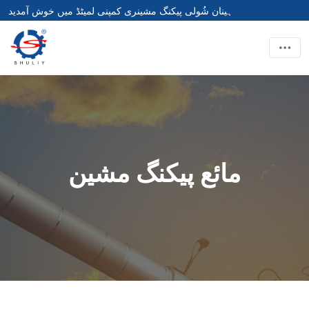
ہینان شُولی پیکنگ مشینری کمپنی لمیٹڈ میں خوش آمدید
مائع پیکنگ مشین