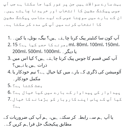
بہت سارے سوالات ہیں جن پر غور کیا جا سکتا ہے جب آپ
جوس پیکنگ مشین کا انتخاب اور خریدنا چاہتے ہیں۔
ان کے بارے میں سوچنا جوس کے لیے مناسب پیکنگ مشین
کا انتخاب کرنے میں آپ کی مدد کر سکتا ہے۔
آپ کون سا کنٹینر پیک کرنا چاہتے ہیں؟ بیگ، بوتل، یا کین۔
بھرنے کا حجم کیا ہے؟ 15ml، 80ml، 100ml، 150ml،
200ml، 500ml، 1000ml، یا دیگر۔
آپ کس قسم کا جوس پیک کرنا چاہتے ہیں؟ کیا اس میں
ذرات ہیں یا نہیں؟
آٹومیشن کی ڈگری کے بارے میں کیا خیال ہے؟ نیم خودکار یا
مکمل خودکار۔
بجٹ کتنا ہے؟
پیداوار کی پیداوار کے بارے میں کیا خیال ہے؟
کیا آپ کے پاس اپنے کاروبار کو بڑھانے کا خیال
ہے؟
یا آپ ہم سے رابطہ کر سکتے ہیں، ہم آپ کی ضروریات کے
مطابق پیکیجنگ حل فراہم کریں گے۔