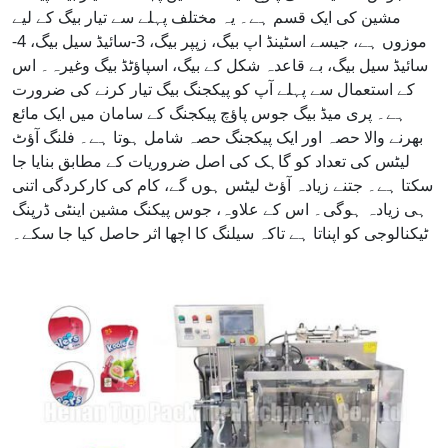
مشین کی ایک قسم ہے۔ یہ مختلف پہلے سے تیار بیگ کے لیے
موزوں ہے، جیسے اسٹینڈ اپ بیگ، زپپر بیگ، 3-سائیڈ سیل بیگ، 4-
سائیڈ سیل بیگ، بے قاعدہ شکل کے بیگ، اسپاؤٹڈ بیگ وغیرہ۔ اس
کے استعمال سے پہلے آپ کو پیکجنگ بیگ تیار کرنے کی ضرورت
ہے۔ پری میڈ بیگ جوس پاؤچ پیکجنگ کے سامان میں ایک مائع
بھرنے والا حصہ اور ایک پیکجنگ حصہ شامل ہوتا ہے۔ فلنگ آؤٹ
لیٹس کی تعداد کو گاہک کی اصل ضروریات کے مطابق بنایا جا
سکتا ہے۔ جتنے زیادہ آؤٹ لیٹس ہوں گے، کام کی کارکردگی اتنی
ہی زیادہ ہوگی۔ اس کے علاوہ، جوس پیکنگ مشین اینٹی ڈرپنگ
ٹیکنالوجی کو اپناتا ہے تاکہ سیلنگ کا اچھا اثر حاصل کیا جا سکے۔