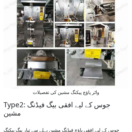
واٹر پاؤچ پیکنگ مشین کی تفصیلات
Type2: جوس کے لیے افقی بیگ فیڈنگ
مشین
جوس کے لیے افقی پاؤچ فیڈنگ مشین پہلے سے تیار بیگ پیکنگ