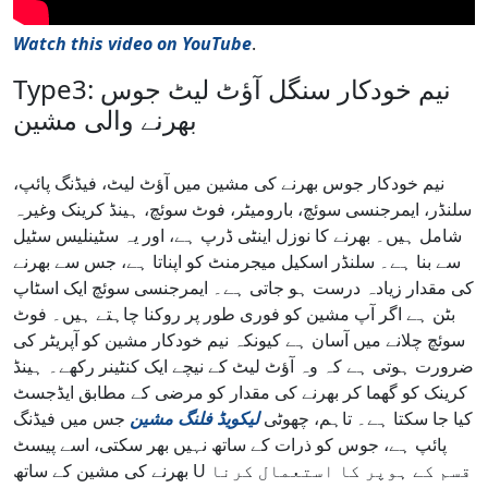
Watch this video on YouTube
.
Type3: نیم خودکار سنگل آؤٹ لیٹ جوس
بھرنے والی مشین
نیم خودکار جوس بھرنے کی مشین میں آؤٹ لیٹ، فیڈنگ پائپ،
سلنڈر، ایمرجنسی سوئچ، بارومیٹر، فوٹ سوئچ، ہینڈ کرینک وغیرہ
شامل ہیں۔ بھرنے کا نوزل اینٹی ڈرپ ہے، اور یہ سٹینلیس سٹیل
سے بنا ہے۔ سلنڈر اسکیل میجرمنٹ کو اپناتا ہے، جس سے بھرنے
کی مقدار زیادہ درست ہو جاتی ہے۔ ایمرجنسی سوئچ ایک اسٹاپ
بٹن ہے اگر آپ مشین کو فوری طور پر روکنا چاہتے ہیں۔ فوٹ
سوئچ چلانے میں آسان ہے کیونکہ نیم خودکار مشین کو آپریٹر کی
ضرورت ہوتی ہے کہ وہ آؤٹ لیٹ کے نیچے ایک کنٹینر رکھے۔ ہینڈ
کرینک کو گھما کر بھرنے کی مقدار کو مرضی کے مطابق ایڈجسٹ
کیا جا سکتا ہے۔ تاہم، چھوٹی
لیکویڈ فلنگ مشین
جس میں فیڈنگ
پائپ ہے، جوس کو ذرات کے ساتھ نہیں بھر سکتی، اسے پیسٹ
بھرنے کی مشین کے ساتھ U قسم کے ہوپر کا استعمال کرنا