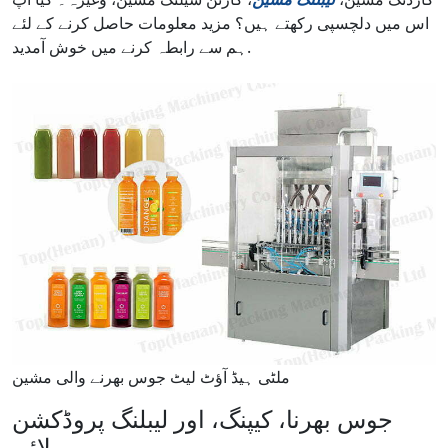
اس میں دلچسپی رکھتے ہیں؟ مزید معلومات حاصل کرنے کے لئے
ہم سے رابطہ کرنے میں خوش آمدید.
ملٹی ہیڈ آؤٹ لیٹ جوس بھرنے والی مشین
جوس بھرنا، کیپنگ، اور لیبلنگ پروڈکشن
لائن