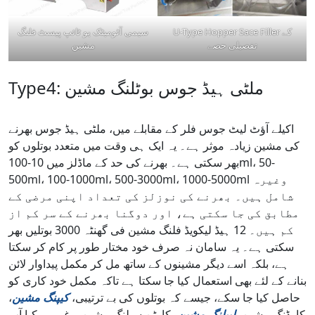
U-Type Hopper Sace Filler کے
سیمی آٹومیٹک یو ٹائپ پیسٹ فلنگ
تفصیلی حصے
مشین
Type4: ملٹی ہیڈ جوس بوٹلنگ مشین
اکیلے آؤٹ لیٹ جوس فلر کے مقابلے میں، ملٹی ہیڈ جوس بھرنے
کی مشین زیادہ موثر ہے۔ یہ ایک ہی وقت میں متعدد بوتلوں کو
بھر سکتی ہے۔ بھرنے کی حد کے ماڈلز میں 10-100ml، 50-
500ml، 100-1000ml، 500-3000ml، 1000-5000ml وغیرہ
شامل ہیں۔ بھرنے کی نوزلز کی تعداد اپنی مرضی کے
مطابق کی جا سکتی ہے، اور دوگنا بھرنے کے سر کم از
کم ہیں۔ 12 ہیڈ لیکویڈ فلنگ مشین فی گھنٹہ 3000 بوتلیں بھر
سکتی ہے۔ یہ سامان نہ صرف خود مختار طور پر کام کر سکتا
ہے، بلکہ اسے دیگر مشینوں کے ساتھ مل کر مکمل پیداوار لائن
بنانے کے لئے بھی استعمال کیا جا سکتا ہے تاکہ مکمل خود کاری کو
حاصل کیا جا سکے، جیسے کہ بوتلوں کی بے ترتیبی،
کیپنگ مشین
،
کارڈنگ مشین،
لیبلنگ مشین
، کارٹن سیلنگ مشین، وغیرہ۔ کیا آپ