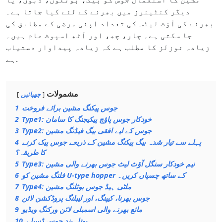
دیگر کنٹینرز میں بھرنے کے لئے کیا جاتا ہے۔
بھرنے کی آؤٹ لیٹس کی تعداد اپنی مرضی کے مطابق کی
جا سکتی ہے۔ چار، چھ، اور آٹھ اسپوٹ عام ہیں۔
زیادہ نوزلز کا مطلب ہے کہ زیادہ پیداوار دستیاب
ہے.
مشمولات
چھپائیں
جوس پیکنگ مشین برائے فروخت
1
Type1: خودکار جوس پاؤچ پیکیجنگ کا سامان
2
Type2: جوس کے لیے افقی بیگ فیڈنگ مشین
3
پہلے سے تیار شدہ بیگ پیکنگ مشین کے ذریعے جوس پیک کرنے
4
کا طریقہ؟
Type3: نیم خودکار سنگل آؤٹ لیٹ جوس بھرنے والی مشین
5
فلنگ مشین کو U-type hopper کے ساتھ چسپاں کریں۔
6
Type4: ملٹی ہیڈ جوس بوٹلنگ مشین
7
جوس بھرنا، کیپنگ، اور لیبلنگ پروڈکشن لائن
8
مائع بھرنے والی اسمبلی لائن ورکنگ ویڈیو
9
بوتل بند جوس ڈسپلے
10