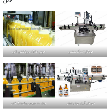
خودکار کیپنگ مشین
جوس فلنگ پروڈکشن لائن
خودکار گول بوتل لیبلر
بوتل بند جوس پیکیجنگ لائن