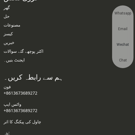
گھر
Whatsapp
حل
مصنوعات
Email
کیسز
خبریں
Wechat
اکثر پوچھے گئے سوالات
ایجنٹ بنیں۔
Chat
ہم سے رابطہ کریں۔
فون
+8613673689272
واٹس ایپ
+8613673689272
چاول کی پیکنگ کا اثر
پتہ: