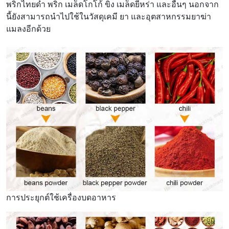
พริกไทยดำ พริก เมล็ดโกโก้ ขิง เมล็ดยี่หร่า และอื่นๆ นอกจาก
นี้ยังสามารถนำไปใช้ในวัสดุเคมี ยา และอุตสาหกรรมยาฆ่า
แมลงอีกด้วย
การประยุกต์ใช้เครื่องบดอาหาร