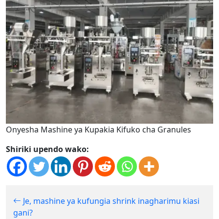
Onyesha Mashine ya Kupakia Kifuko cha Granules
Shiriki upendo wako:
Je, mashine ya kufungia shrink inagharimu kiasi
gani?