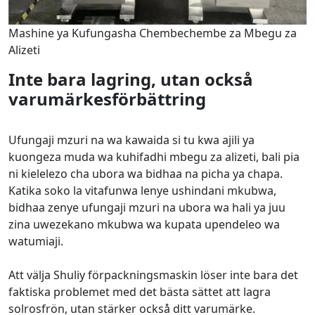
Mashine ya Kufungasha Chembechembe za Mbegu za
Alizeti
Inte bara lagring, utan också
varumärkesförbättring
Ufungaji mzuri na wa kawaida si tu kwa ajili ya
kuongeza muda wa kuhifadhi mbegu za alizeti, bali pia
ni kielelezo cha ubora wa bidhaa na picha ya chapa.
Katika soko la vitafunwa lenye ushindani mkubwa,
bidhaa zenye ufungaji mzuri na ubora wa hali ya juu
zina uwezekano mkubwa wa kupata upendeleo wa
watumiaji.
Att välja Shuliy förpackningsmaskin löser inte bara det
faktiska problemet med det bästa sättet att lagra
solrosfrön, utan stärker också ditt varumärke.