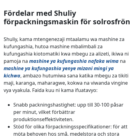
Fördelar med Shuliy
förpackningsmaskin för solrosfrön
Shuliy, kama mtengenezaji mtaalamu wa mashine za
kufungashia, hutoa mashine mbalimbali za
kufungashia kiotomatiki kwa mbegu za alizeti, ikiwa ni
pamoja na
mashine ya kufungashia nafaka wima
na
mashine ya kufungashia yenye mizani mingi ya
kichwa
, ambazo hutumiwa sana katika mbegu za tikiti
maji, karanga, maharagwe, kokwa na viwanda vingine
vya vyakula. Faida kuu ni kama ifuatavyo:
Snabb packningshastighet: upp till 30-100 påsar
per minut, vilket förbättrar
produktionseffektiviteten.
Stöd för olika förpackningsspecifikationer: för att
möta behoven hos små, medelstora och stora