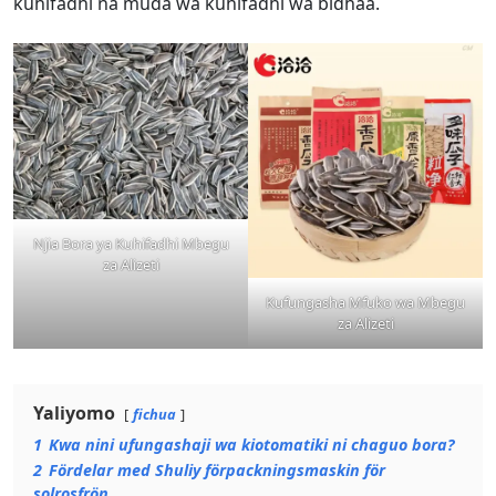
kuhifadhi na muda wa kuhifadhi wa bidhaa.
Njia Bora ya Kuhifadhi Mbegu
za Alizeti
Kufungasha Mfuko wa Mbegu
za Alizeti
Yaliyomo
fichua
1
Kwa nini ufungashaji wa kiotomatiki ni chaguo bora?
2
Fördelar med Shuliy förpackningsmaskin för
solrosfrön