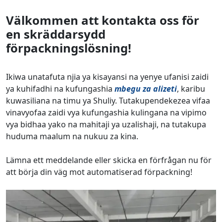
Välkommen att kontakta oss för
en skräddarsydd
förpackningslösning!
Ikiwa unatafuta njia ya kisayansi na yenye ufanisi zaidi
ya kuhifadhi na kufungashia
mbegu za alizeti
, karibu
kuwasiliana na timu ya Shuliy. Tutakupendekezea vifaa
vinavyofaa zaidi vya kufungashia kulingana na vipimo
vya bidhaa yako na mahitaji ya uzalishaji, na tutakupa
huduma maalum na nukuu za kina.
Lämna ett meddelande eller skicka en förfrågan nu för
att börja din väg mot automatiserad förpackning!