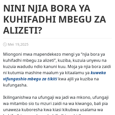
NINI NJIA BORA YA
KUHIFADHI MBEGU ZA
ALIZETI?
Mei 19,2025
Miongoni mwa mapendekezo mengi ya “njia bora ya
kuhifadhi mbegu za alizeti”, kuziba, kuzuia unyevu na
kuzuia wadudu ndio kanuni kuu. Moja ya njia bora zaidi
ni kutumia mashine maalum ya kitaalamu ya
kuweka
vifungashio mbegu za tikiti
kwa ajili ya kuziba na
kufungasha.
Ikilinganishwa na ufungaji wa jadi wa mkono, ufungaji
wa mitambo sio tu mzuri zaidi na wa kiwango, bali pia
unaweza kuboresha kwa kiasi kikubwa usalama wa