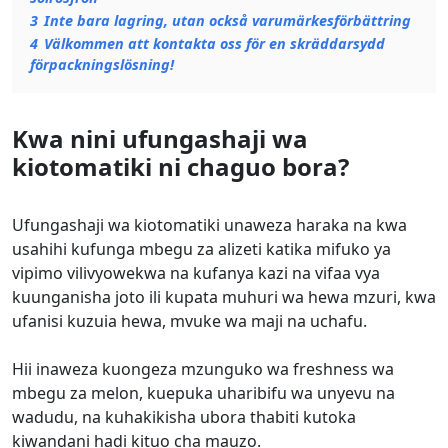
3
Inte bara lagring, utan också varumärkesförbättring
4
Välkommen att kontakta oss för en skräddarsydd
förpackningslösning!
Kwa nini ufungashaji wa
kiotomatiki ni chaguo bora?
Ufungashaji wa kiotomatiki unaweza haraka na kwa
usahihi kufunga mbegu za alizeti katika mifuko ya
vipimo vilivyowekwa na kufanya kazi na vifaa vya
kuunganisha joto ili kupata muhuri wa hewa mzuri, kwa
ufanisi kuzuia hewa, mvuke wa maji na uchafu.
Hii inaweza kuongeza mzunguko wa freshness wa
mbegu za melon, kuepuka uharibifu wa unyevu na
wadudu, na kuhakikisha ubora thabiti kutoka
kiwandani hadi kituo cha mauzo.