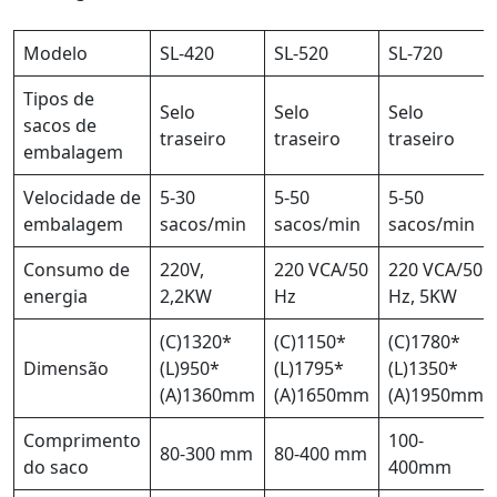
Modelo
SL-420
SL-520
SL-720
Tipos de
Selo
Selo
Selo
sacos de
traseiro
traseiro
traseiro
embalagem
Velocidade de
5-30
5-50
5-50
embalagem
sacos/min
sacos/min
sacos/min
Consumo de
220V,
220 VCA/50
220 VCA/50
energia
2,2KW
Hz
Hz, 5KW
(C)1320*
(C)1150*
(C)1780*
Dimensão
(L)950*
(L)1795*
(L)1350*
(A)1360mm
(A)1650mm
(A)1950mm
Comprimento
100-
80-300 mm
80-400 mm
do saco
400mm