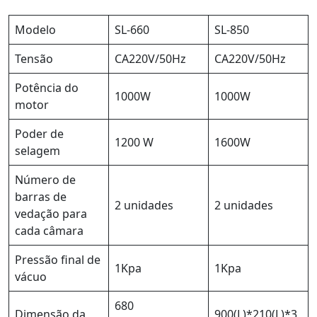
Modelo
SL-660
SL-850
Tensão
CA220V/50Hz
CA220V/50Hz
Potência do
1000W
1000W
motor
Poder de
1200 W
1600W
selagem
Número de
barras de
2 unidades
2 unidades
vedação para
cada câmara
Pressão final de
1Kpa
1Kpa
vácuo
680
Dimensão da
900(L)*210(L)*3