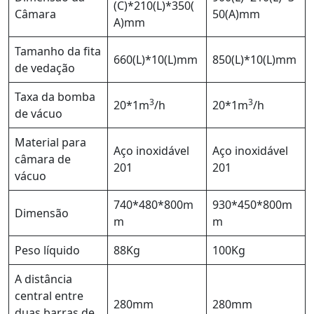
(C)*210(L)*350(
Câmara
50(A)mm
A)mm
Tamanho da fita
660(L)*10(L)mm
850(L)*10(L)mm
de vedação
Taxa da bomba
3
3
20*1m
/h
20*1m
/h
de vácuo
Material para
Aço inoxidável
Aço inoxidável
câmara de
201
201
vácuo
740*480*800m
930*450*800m
Dimensão
m
m
Peso líquido
88Kg
100Kg
A distância
central entre
280mm
280mm
duas barras de