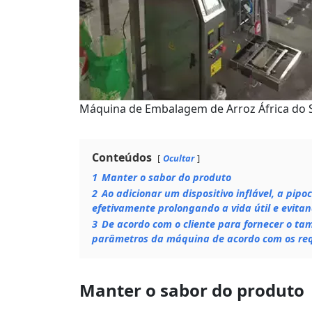
Máquina de Embalagem de Arroz África do 
Conteúdos
Ocultar
1
Manter o sabor do produto
2
Ao adicionar um dispositivo inflável, a pi
efetivamente prolongando a vida útil e evita
3
De acordo com o cliente para fornecer o tam
parâmetros da máquina de acordo com os requ
Manter o sabor do produto