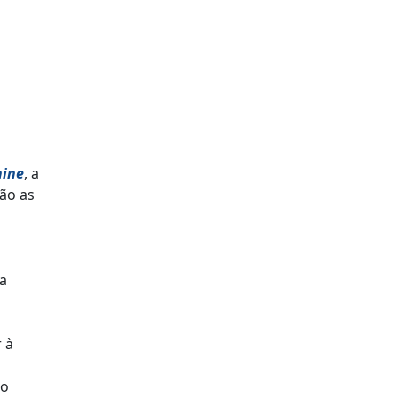
hine
, a
são as
ra
 à
do