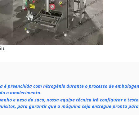
Sul
poca é preenchida com nitrogênio durante o processo de embalage
ndo o amolecimento.
anho e peso do saco, nossa equipe técnica irá configurar e testa
isitos, para garantir que a máquina seja entregue pronta para