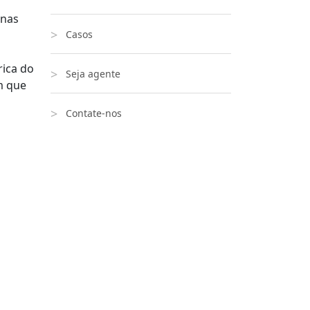
inas
Casos
rica do
Seja agente
m que
Contate-nos