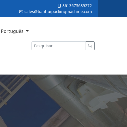
8613673689272
sales@tianhuipackingmachine.com
Português