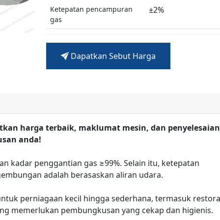
Ketepatan pencampuran
±2%
gas
Kadar penggantian gas
≥99%
Dapatkan Sebut Harga
tkan harga terbaik, maklumat mesin, dan penyelesaia
usan anda!
an kadar penggantian gas ≥99%. Selain itu, ketepatan
embungan adalah berasaskan aliran udara.
ntuk perniagaan kecil hingga sederhana, termasuk restora
ang memerlukan pembungkusan yang cekap dan higienis.