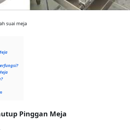
h suai meja
Meja
erfungsi?
Meja
a?
an
nutup Pinggan Meja